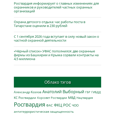
Росгвардия информирует о главных изменениях для
охранников и руководителей частных охранных
организаций
Охрана детского отдыха: час работы поста в
Татарстане оценили в 230 рублей
С 1 сентября 2026 года вступает в силу новый закон о
частной охранной деятельности
«Чёрный список» УФАС пополнился: две охранные
фирмы из Башкирии и Крыма сорвали контракты на
4,5 миллиона
Облако тэгов
Анатолий Выборный
Александр Козлов
ГБР
ГИБДД
МВД
КС Росгвардии
Нацгвардия
Корсовет Росгвардии
Росгвардия
ФКЦ РОС
ФАС
ЧОО
антитеррористическая защищенность