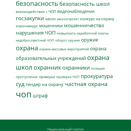
безопасность
безопасность школ
видеонаблюдение
взаимодействие с ЧОП
госзакупки
закон
конкурс на охрану
законопроект
мошенничество
мошенники
коронавирус
нарушения ЧОП
невыплата заработной платы
оружие
недобросовестный ЧОП
оборот оружия
охрана
охрана
охрана массовых мероприятий
охрана
образовательных учреждений
школ
охранник
охранники
полиция
прокуратура
проверка
преступление
проверка ЧОП
суд
частная охрана
тендер на охрану
чоп
штраф
Национальный портал