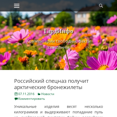
Primary Menu
Найт
Skip
to
content
ГардИнфо
Комментарии свободны, факты
священны
Российский спецназ получит
арктические бронежилеты
Posted
Categories
07.11.2016
Новости
on
Комментировать
Уникальные изделия весят несколько
килограммов и выдерживают попадание пуль