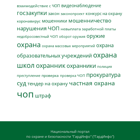
видеонаблюдение
взаимодействие с ЧОП
госзакупки
закон
конкурс на охрану
законопроект
мошенничество
мошенники
коронавирус
нарушения ЧОП
невыплата заработной платы
оружие
недобросовестный ЧОП
оборот оружия
охрана
охрана
охрана массовых мероприятий
охрана
образовательных учреждений
школ
охранник
охранники
полиция
прокуратура
проверка
преступление
проверка ЧОП
суд
частная охрана
тендер на охрану
чоп
штраф
Национальный портал
по охране и безопасности "ГардИнфо" ("ГардИнфо")