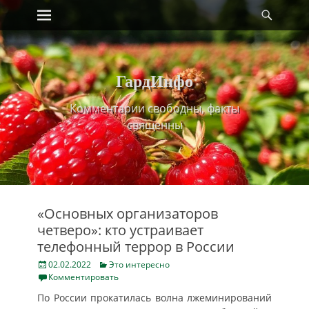
Primary Menu
Найт
Skip
to
content
ГардИнфо
Комментарии свободны, факты
священны
«Основных организаторов
четверо»: кто устраивает
телефонный террор в России
Posted
Categories
02.02.2022
Это интересно
on
Комментировать
По России прокатилась волна лжеминирований