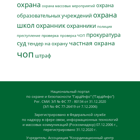
охрана
охрана
охрана массовых мероприятий
охрана
образовательных учреждений
школ
охранник
охранники
полиция
прокуратура
проверка
преступление
проверка ЧОП
суд
частная охрана
тендер на охрану
чоп
штраф
Национальный портал
по охране и безопасности "ГардИнфо" ("ГардИнфо")
Рег. СМИ: ЭЛ № ФС 77 - 80134 от 31.12.2020
(ЭЛ No ФС 77-26419 от 7.12.2006)
Зарегистрировано в Федеральной службе
по надзору в сфере связи, информационных технологий
и массовых коммуникаций (Роскомнадзор) 07.12.2006 г.,
перегистрировано 31.12.2020 г.
Учредитель: Ассоциация "Координационный центр