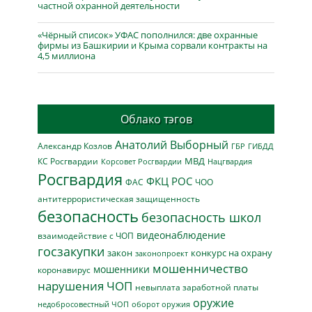
частной охранной деятельности
«Чёрный список» УФАС пополнился: две охранные
фирмы из Башкирии и Крыма сорвали контракты на
4,5 миллиона
Облако тэгов
Анатолий Выборный
Александр Козлов
ГБР
ГИБДД
МВД
КС Росгвардии
Нацгвардия
Корсовет Росгвардии
Росгвардия
ФКЦ РОС
ФАС
ЧОО
антитеррористическая защищенность
безопасность
безопасность школ
видеонаблюдение
взаимодействие с ЧОП
госзакупки
закон
конкурс на охрану
законопроект
мошенничество
мошенники
коронавирус
нарушения ЧОП
невыплата заработной платы
оружие
недобросовестный ЧОП
оборот оружия