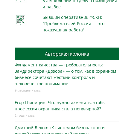
6 лет колонии по делу о похищении
и разбое
Бывший оперативник ФСКН:
"Проблема всей России — это
показушная работа"
Авторская колонка
Фундамент качества — требовательность:
Замдиректора «Дозора» — о том, как в охранном
бизнесe сочетают жёсткий контроль и
человеческое понимание
9 месяцев назад
Егор Шипицин: Что нужно изменить, чтобы
профессия охранника стала популярной?
2 года назад
Дмитрий Белов: «К системам безопасности
отелей нужен комплексный подход»