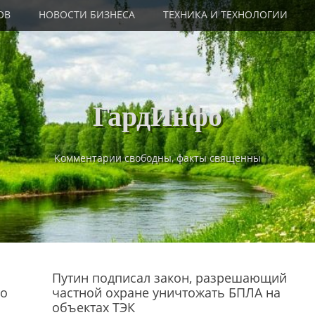
ОВ
НОВОСТИ БИЗНЕСА
ТЕХНИКА И ТЕХНОЛОГИИ
ГардИнфо
Комментарии свободны, факты священны
Путин подписал закон, разрешающий
то
частной охране уничтожать БПЛА на
объектах ТЭК