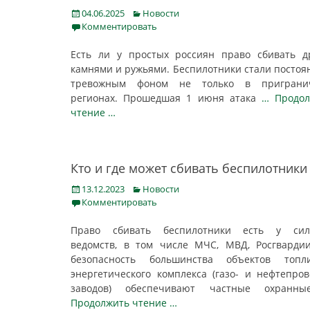
Posted
Categories
04.06.2025
Новости
on
Комментировать
Есть ли у простых россиян право сбивать 
камнями и ружьями. Беспилотники стали посто
тревожным фоном не только в приграни
регионах. Прошедшая 1 июня атака
… Продол
чтение …
Кто и где может сбивать беспилотники
Posted
Categories
13.12.2023
Новости
on
Комментировать
Право сбивать беспилотники есть у сил
ведомств, в том числе МЧС, МВД, Росгварди
безопасность большинства объектов топли
энергетического комплекса (газо- и нефтепров
заводов) обеспечивают частные охран
Продолжить чтение …