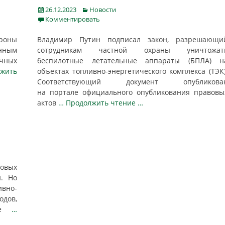
Posted
Categories
26.12.2023
Новости
on
Комментировать
дроны
Владимир Путин подписал закон, разрешающи
янным
сотрудникам частной охраны уничтожат
чных
беспилотные летательные аппараты (БПЛА) н
жить
объектах топливно-энергетического комплекса (ТЭК)
Соответствующий документ опубликова
на портале официального опубликования правовы
актов
… Продолжить чтение …
овых
и. Но
вно-
одов,
ные
…