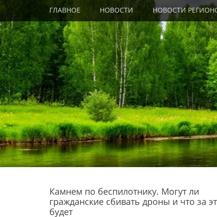
Primary Menu
Skip
ГЛАВНОЕ
НОВОСТИ
НОВОСТИ РЕГИОН
to
content
Камнем по беспилотнику. Могут ли
гражданские сбивать дроны и что за э
будет