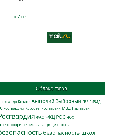
« Июл
Облако тэгов
Анатолий Выборный
лександр Козлов
ГБР
ГИБДД
МВД
С Росгвардии
Нацгвардия
Корсовет Росгвардии
Росгвардия
ФКЦ РОС
ФАС
ЧОО
нтитеррористическая защищенность
безопасность
безопасность школ