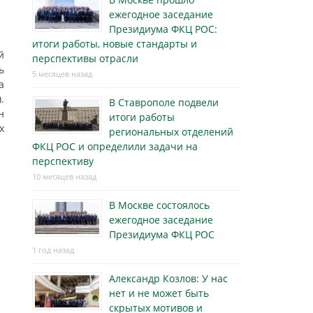
ежегодное заседание
Президиума ФКЦ РОС:
итоги работы, новые стандарты и
й
перспективы отрасли
ь
5 месяцев назад
а
.
В Ставрополе подвели
н
итоги работы
х
региональных отделений
ФКЦ РОС и определили задачи на
перспективу
10 месяцев назад
В Москве состоялось
ежегодное заседание
Президиума ФКЦ РОС
1 год назад
Александр Козлов: У нас
нет и не может быть
скрытых мотивов и