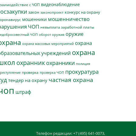
видеонаблюдение
заимодействие с ЧОП
госзакупки
закон
конкурс на охрану
законопроект
мошенничество
мошенники
оронавирус
нарушения ЧОП
невыплата заработной платы
оружие
едобросовестный ЧОП
оборот оружия
охрана
охрана
охрана массовых мероприятий
охрана
образовательных учреждений
школ
охранник
охранники
полиция
прокуратура
проверка
реступление
проверка ЧОП
суд
частная охрана
тендер на охрану
чоп
штраф
Телефон редакции: +7 (495) 641-0073,