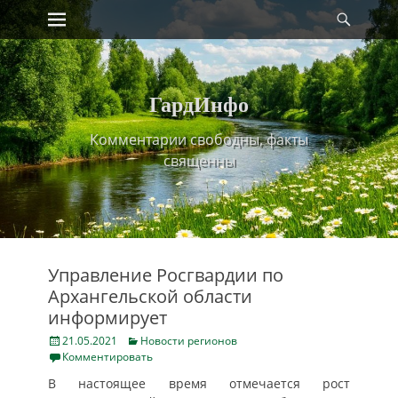
Primary Menu
Найт
Skip
to
content
ГардИнфо
Комментарии свободны, факты
священны
Управление Росгвардии по
Архангельской области
информирует
Posted
Categories
21.05.2021
Новости регионов
on
Комментировать
В настоящее время отмечается рост