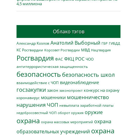
4,5 миллиона
Облако тэгов
Анатолий Выборный
Александр Козлов
ГБР
ГИБДД
МВД
КС Росгвардии
Нацгвардия
Корсовет Росгвардии
Росгвардия
ФКЦ РОС
ФАС
ЧОО
антитеррористическая защищенность
безопасность
безопасность школ
видеонаблюдение
взаимодействие с ЧОП
госзакупки
закон
конкурс на охрану
законопроект
мошенничество
мошенники
коронавирус
нарушения ЧОП
невыплата заработной платы
оружие
недобросовестный ЧОП
оборот оружия
охрана
охрана
охрана массовых мероприятий
охрана
образовательных учреждений