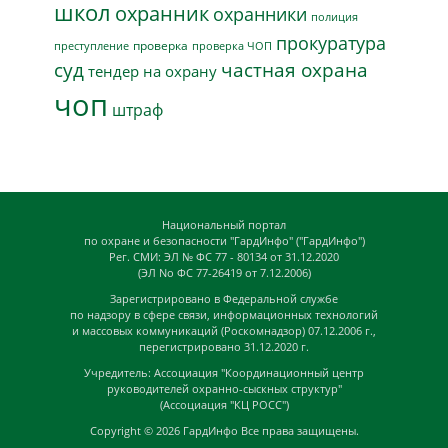
школ
охранник
охранники
полиция
прокуратура
проверка
преступление
проверка ЧОП
суд
частная охрана
тендер на охрану
чоп
штраф
Национальный портал
по охране и безопасности "ГардИнфо" ("ГардИнфо")
Рег. СМИ: ЭЛ № ФС 77 - 80134 от 31.12.2020
(ЭЛ No ФС 77-26419 от 7.12.2006)
Зарегистрировано в Федеральной службе
по надзору в сфере связи, информационных технологий
и массовых коммуникаций (Роскомнадзор) 07.12.2006 г.,
перегистрировано 31.12.2020 г.
Учредитель: Ассоциация "Координационный центр
руководителей охранно-сыскных структур"
(Ассоциация "КЦ РОСС")
Copyright © 2026
ГардИнфо
Все права защищены.