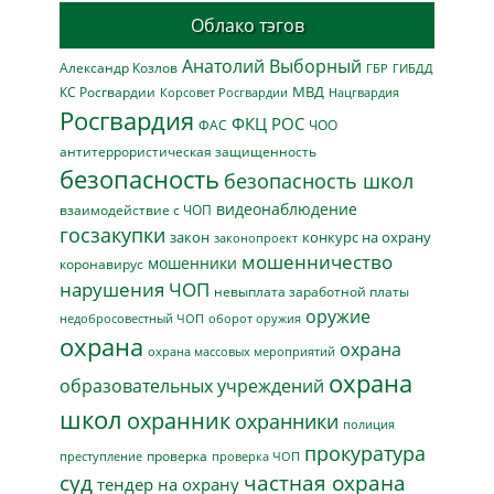
Облако тэгов
Анатолий Выборный
Александр Козлов
ГБР
ГИБДД
МВД
КС Росгвардии
Нацгвардия
Корсовет Росгвардии
Росгвардия
ФКЦ РОС
ФАС
ЧОО
антитеррористическая защищенность
безопасность
безопасность школ
видеонаблюдение
взаимодействие с ЧОП
госзакупки
закон
конкурс на охрану
законопроект
мошенничество
мошенники
коронавирус
нарушения ЧОП
невыплата заработной платы
оружие
недобросовестный ЧОП
оборот оружия
охрана
охрана
охрана массовых мероприятий
охрана
образовательных учреждений
школ
охранник
охранники
полиция
прокуратура
проверка
преступление
проверка ЧОП
суд
частная охрана
тендер на охрану