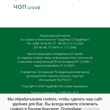
чоп
штраф
Национальный портал
по охране и безопасности "ГардИнфо" ("ГардИнфо")
Рег. СМИ: ЭЛ № ФС 77 - 80134 от 31.12.2020
(ЭЛ No ФС 77-26419 от 7.12.2006)
Зарегистрировано в Федеральной службе
по надзору в сфере связи, информационных технологий
и массовых коммуникаций (Роскомнадзор) 07.12.2006 г.,
перегистрировано 31.12.2020 г.
Учредитель: Ассоциация "Координационный центр
руководителей охранно-сыскных структур"
(Ассоциация "КЦ РОСС")
Copyright © 2026
ГардИнфо
Все права защищены.
Телефон редакции: +7 (495) 641-0073,
Адрес электронной почты редакции:
Мы обрабатываем cookies, чтобы сделать наш сайт
news@guardinfo.online
удобнее для Вас. Вы всегда можете отключить
Главный редактор: Кузьмин Д.А.
cookies в Вашем браузере. Подробнее:
политика