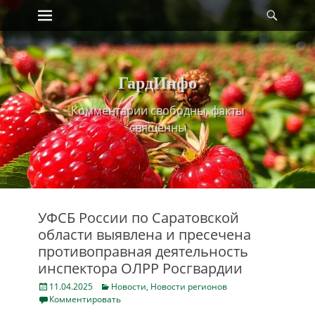
Primary Menu
Найт
Skip
to
content
ГардИнфо
Комментарии свободны, факты
священны
УФСБ России по Саратовской
области выявлена и пресечена
противоправная деятельность
инспектора ОЛРР Росгвардии
Posted
Categories
11.04.2025
Новости
,
Новости регионов
on
Комментировать