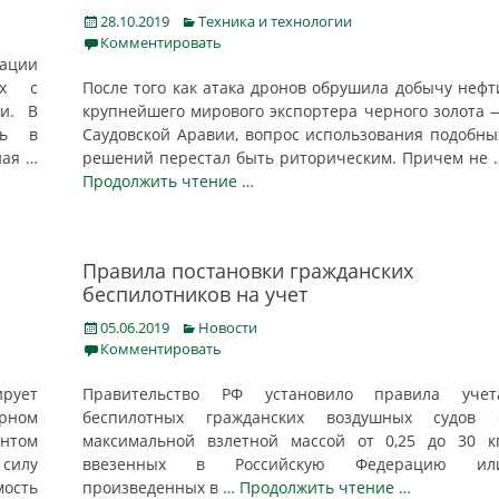
Posted
Categories
28.10.2019
Техника и технологии
on
Комментировать
иации
ых с
После того как атака дронов обрушила добычу нефт
ии. В
крупнейшего мирового экспортера черного золота 
ть в
Саудовской Аравии, вопрос использования подобны
ная
…
решений перестал быть риторическим. Причем не
Продолжить чтение …
Правила постановки гражданских
беспилотников на учет
Posted
Categories
05.06.2019
Новости
on
Комментировать
ирует
Правительство РФ установило правила учет
рном
беспилотных гражданских воздушных судов 
нтом
максимальной взлетной массой от 0,25 до 30 кг
силу
ввезенных в Российскую Федерацию ил
ость
произведенных в
… Продолжить чтение …