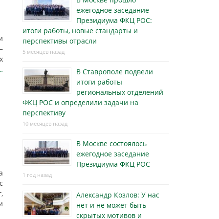
ежегодное заседание
Президиума ФКЦ РОС:
итоги работы, новые стандарты и
и
перспективы отрасли
—
5 месяцев назад
х
…
В Ставрополе подвели
итоги работы
региональных отделений
ФКЦ РОС и определили задачи на
перспективу
10 месяцев назад
В Москве состоялось
ежегодное заседание
Президиума ФКЦ РОС
а
1 год назад
с
,
Александр Козлов: У нас
и
нет и не может быть
скрытых мотивов и