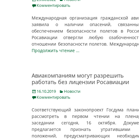
on
Комментировать
Международная организация гражданской ав
заявила о наличии опасений, связанн
обеспечением безопасности полетов в Росс
Росавиации отвергли любую озабоченнос
отношении безопасности полетов. Международ
Продолжить чтение …
Авиакомпаниям могут разрешить
работать без лицензии Росавиации
Posted
Categories
16.10.2019
Новости
on
Комментировать
Соответствующий законопроект Госдума план
рассмотреть в первом чтении на плена
заседании cегодня, 16 октября. Докуме
предлагается признать утратившими 
положений, предусматривающих необходим