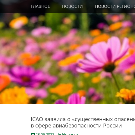
Primary Menu
Skip
ГЛАВНОЕ
НОВОСТИ
НОВОСТИ РЕГИОН
to
content
ICAO заявила о «существенных опасен
в сфере авиабезопасности России
Posted
Categories
23.06.2022
Новости