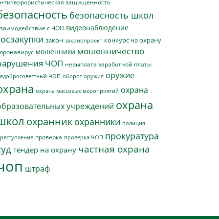
нтитеррористическая защищенность
безопасность
безопасность школ
видеонаблюдение
заимодействие с ЧОП
госзакупки
закон
конкурс на охрану
законопроект
мошенничество
мошенники
оронавирус
нарушения ЧОП
невыплата заработной платы
оружие
едобросовестный ЧОП
оборот оружия
охрана
охрана
охрана массовых мероприятий
охрана
образовательных учреждений
школ
охранник
охранники
полиция
прокуратура
проверка
реступление
проверка ЧОП
суд
частная охрана
тендер на охрану
чоп
штраф