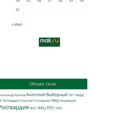
24
25
26
27
28
29
30
31
« Июл
Облако тэгов
Анатолий Выборный
лександр Козлов
ГБР
ГИБДД
МВД
С Росгвардии
Нацгвардия
Корсовет Росгвардии
Росгвардия
ФКЦ РОС
ФАС
ЧОО