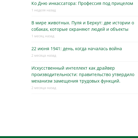
Ко Дню инкассатора: Профессия под прицелом
1 неделя назад
В мире животных. Пуля и Беркут: две истории о
собаках, которые охраняют людей и объекты
1 месяц назад
22 июня 1941: день, когда началась война
2 месяца назад
Искусственный интеллект как драйвер
производительности: правительство утвердило
механизм замещения трудовых функций.
2 месяца назад