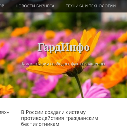
ОВ
НОВОСТИ БИЗНЕСА
ТЕХНИКА И ТЕХНОЛОГИИ
ГардИнфо
Комментарии свободны, факты священны
иях»
В России создали систему
противодействия гражданским
беспилотникам