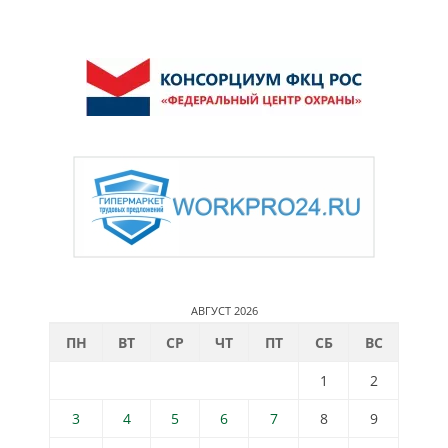
АВГУСТ 2026
ПН
ВТ
СР
ЧТ
ПТ
СБ
ВС
1
2
3
4
5
6
7
8
9