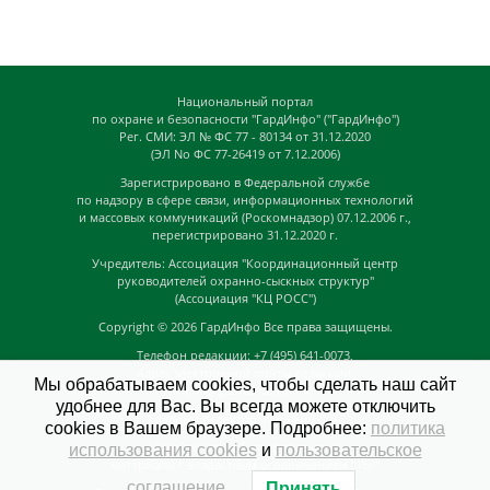
Национальный портал
по охране и безопасности "ГардИнфо" ("ГардИнфо")
Рег. СМИ: ЭЛ № ФС 77 - 80134 от 31.12.2020
(ЭЛ No ФС 77-26419 от 7.12.2006)
Зарегистрировано в Федеральной службе
по надзору в сфере связи, информационных технологий
и массовых коммуникаций (Роскомнадзор) 07.12.2006 г.,
перегистрировано 31.12.2020 г.
Учредитель: Ассоциация "Координационный центр
руководителей охранно-сыскных структур"
(Ассоциация "КЦ РОСС")
Copyright © 2026
ГардИнфо
Все права защищены.
Телефон редакции: +7 (495) 641-0073,
Адрес электронной почты редакции:
Мы обрабатываем cookies, чтобы сделать наш сайт
news@guardinfo.online
удобнее для Вас. Вы всегда можете отключить
Главный редактор: Кузьмин Д.А.
cookies в Вашем браузере. Подробнее:
политика
На сайте могут быть размещены
использования cookies
и
пользовательское
материалы с возрастным ограничением "16+"
соглашение
.
Принять