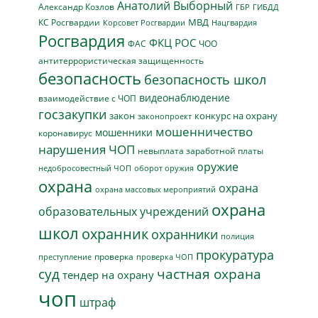
Анатолий Выборный
Александр Козлов
ГБР
ГИБДД
МВД
КС Росгвардии
Нацгвардия
Корсовет Росгвардии
Росгвардия
ФКЦ РОС
ФАС
ЧОО
антитеррористическая защищенность
безопасность
безопасность школ
видеонаблюдение
взаимодействие с ЧОП
госзакупки
закон
конкурс на охрану
законопроект
мошенничество
мошенники
коронавирус
нарушения ЧОП
невыплата заработной платы
оружие
недобросовестный ЧОП
оборот оружия
охрана
охрана
охрана массовых мероприятий
охрана
образовательных учреждений
школ
охранник
охранники
полиция
прокуратура
проверка
преступление
проверка ЧОП
суд
частная охрана
тендер на охрану
чоп
штраф