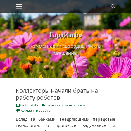
Primary Menu
Найт
Skip
to
content
ГардИнфо
Комментарии свободны, факты
священны
Коллекторы начали брать на
работу роботов
Posted
Categories
02.08.2017
Техника и технологии
on
Комментировать
Вслед за банками, внедряющими передовые
технологии, о прогрессе задумались и