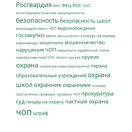
Росгвардия
ФКЦ РОС
ФАС
ЧОО
антитеррористическая защищенность
безопасность
безопасность школ
видеонаблюдение
взаимодействие с ЧОП
госзакупки
закон
конкурс на охрану
законопроект
мошенничество
мошенники
коронавирус
нарушения ЧОП
невыплата заработной платы
оружие
недобросовестный ЧОП
оборот оружия
охрана
охрана
охрана массовых мероприятий
охрана
образовательных учреждений
школ
охранник
охранники
полиция
прокуратура
проверка
преступление
проверка ЧОП
суд
частная охрана
тендер на охрану
чоп
штраф