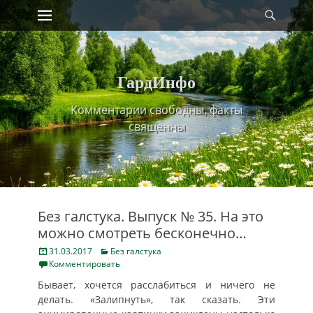
Primary Menu
Найт
Skip
to
content
ГардИнфо
Комментарии свободны, факты
священны
Без галстука. Выпуск № 35. На это
можно смотреть бесконечно…
Posted
Categories
31.03.2017
Без галстука
on
Комментировать
Бывает, хочется расслабиться и ничего не
делать. «Залипнуть», так сказать. Эти