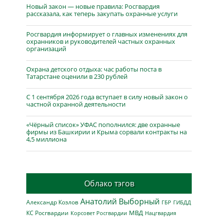
Новый закон — новые правила: Росгвардия
рассказала, как теперь закупать охранные услуги
Росгвардия информирует о главных изменениях для
охранников и руководителей частных охранных
организаций
Охрана детского отдыха: час работы поста в
Татарстане оценили в 230 рублей
С 1 сентября 2026 года вступает в силу новый закон о
частной охранной деятельности
«Чёрный список» УФАС пополнился: две охранные
фирмы из Башкирии и Крыма сорвали контракты на
4,5 миллиона
Облако тэгов
Анатолий Выборный
Александр Козлов
ГБР
ГИБДД
МВД
КС Росгвардии
Нацгвардия
Корсовет Росгвардии