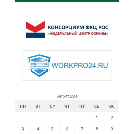
АВГУСТ 2026
ПН
ВТ
СР
ЧТ
ПТ
СБ
ВС
1
2
3
4
5
6
7
8
9