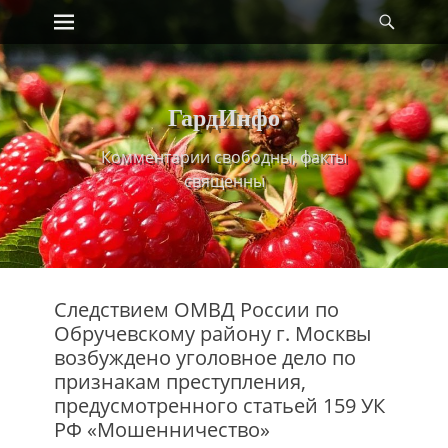
Primary Menu
Найт
Skip
to
content
ГардИнфо
Комментарии свободны, факты
священны
Следствием ОМВД России по
Обручевскому району г. Москвы
возбуждено уголовное дело по
признакам преступления,
предусмотренного статьей 159 УК
РФ «Мошенничество»