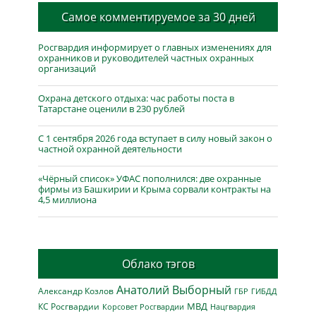
Самое комментируемое за 30 дней
Росгвардия информирует о главных изменениях для
охранников и руководителей частных охранных
организаций
Охрана детского отдыха: час работы поста в
Татарстане оценили в 230 рублей
С 1 сентября 2026 года вступает в силу новый закон о
частной охранной деятельности
«Чёрный список» УФАС пополнился: две охранные
фирмы из Башкирии и Крыма сорвали контракты на
4,5 миллиона
Облако тэгов
Анатолий Выборный
Александр Козлов
ГБР
ГИБДД
МВД
КС Росгвардии
Нацгвардия
Корсовет Росгвардии