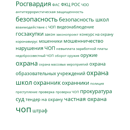
Росгвардия
ФКЦ РОС
ФАС
ЧОО
антитеррористическая защищенность
безопасность
безопасность школ
видеонаблюдение
взаимодействие с ЧОП
госзакупки
закон
конкурс на охрану
законопроект
мошенничество
мошенники
коронавирус
нарушения ЧОП
невыплата заработной платы
оружие
недобросовестный ЧОП
оборот оружия
охрана
охрана
охрана массовых мероприятий
охрана
образовательных учреждений
школ
охранник
охранники
полиция
прокуратура
проверка
преступление
проверка ЧОП
суд
частная охрана
тендер на охрану
чоп
штраф