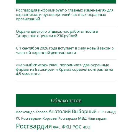
Росгвардия информирует о главных изменениях для
охранников и руководителей частных охранных
организаций
Охрана детского отдыха: час работы поста в
Татарстане оценили в 230 рублей
С 1 сентября 2026 года вступает в силу новый закон о
частной охранной деятельности
«Чёрный список» УФАС пополнился: две охранные
фирмы из Башкирии и Крыма сорвали контракты на
4,5 миллиона
Облако тэгов
Анатолий Выборный
Александр Козлов
ГБР
ГИБДД
МВД
КС Росгвардии
Нацгвардия
Корсовет Росгвардии
Росгвардия
ФКЦ РОС
ФАС
ЧОО