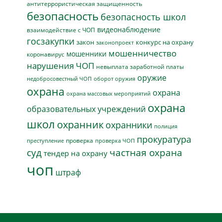
антитеррористическая защищенность
безопасность
безопасность школ
видеонаблюдение
взаимодействие с ЧОП
госзакупки
закон
конкурс на охрану
законопроект
мошенничество
мошенники
коронавирус
нарушения ЧОП
невыплата заработной платы
оружие
недобросовестный ЧОП
оборот оружия
охрана
охрана
охрана массовых мероприятий
охрана
образовательных учреждений
школ
охранник
охранники
полиция
прокуратура
проверка
преступление
проверка ЧОП
суд
частная охрана
тендер на охрану
чоп
штраф