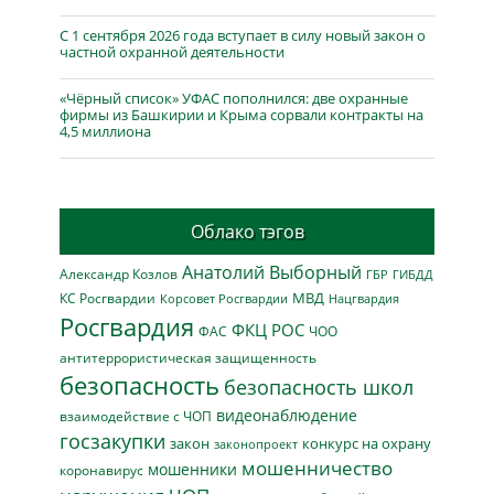
С 1 сентября 2026 года вступает в силу новый закон о
частной охранной деятельности
«Чёрный список» УФАС пополнился: две охранные
фирмы из Башкирии и Крыма сорвали контракты на
4,5 миллиона
Облако тэгов
Анатолий Выборный
Александр Козлов
ГБР
ГИБДД
МВД
КС Росгвардии
Нацгвардия
Корсовет Росгвардии
Росгвардия
ФКЦ РОС
ФАС
ЧОО
антитеррористическая защищенность
безопасность
безопасность школ
видеонаблюдение
взаимодействие с ЧОП
госзакупки
закон
конкурс на охрану
законопроект
мошенничество
мошенники
коронавирус