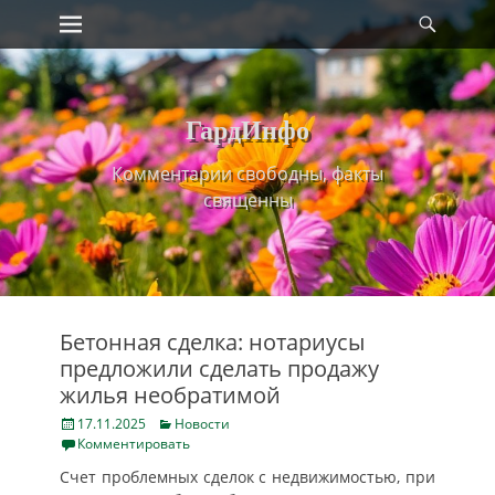
Primary Menu
Найт
Skip
to
content
ГардИнфо
Комментарии свободны, факты
священны
Бетонная сделка: нотариусы
предложили сделать продажу
жилья необратимой
Posted
Categories
17.11.2025
Новости
on
Комментировать
Счет проблемных сделок с недвижимостью, при