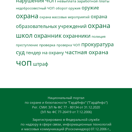
нарушения ЧОП
невыплата заработной платы
оружие
недобросовестный ЧОП
оборот оружия
охрана
охрана
охрана массовых мероприятий
охрана
образовательных учреждений
школ
охранник
охранники
полиция
прокуратура
проверка
преступление
проверка ЧОП
суд
частная охрана
тендер на охрану
чоп
штраф
Национальный портал
по охране и безопасности "ГардИнфо" ("ГардИнфо")
Рег. СМИ: ЭЛ № ФС 77 - 80134 от 31.12.2020
(ЭЛ No ФС 77-26419 от 7.12.2006)
Зарегистрировано в Федеральной службе
по надзору в сфере связи, информационных технологий
и массовых коммуникаций (Роскомнадзор) 07.12.2006 г.,