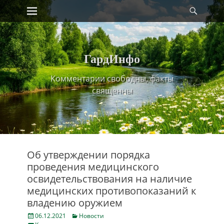
Primary Menu
Найт
Skip
to
content
ГардИнфо
Комментарии свободны, факты
священны
Об утверждении порядка
проведения медицинского
освидетельствования на наличие
медицинских противопоказаний к
владению оружием
Posted
Categories
06.12.2021
Новости