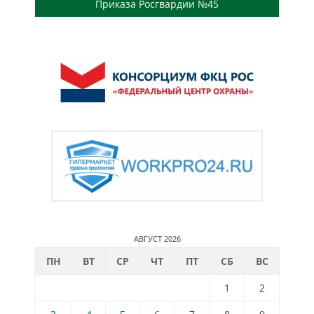
Приказа Росгвардии №45
АВГУСТ 2026
ПН
ВТ
СР
ЧТ
ПТ
СБ
ВС
1
2