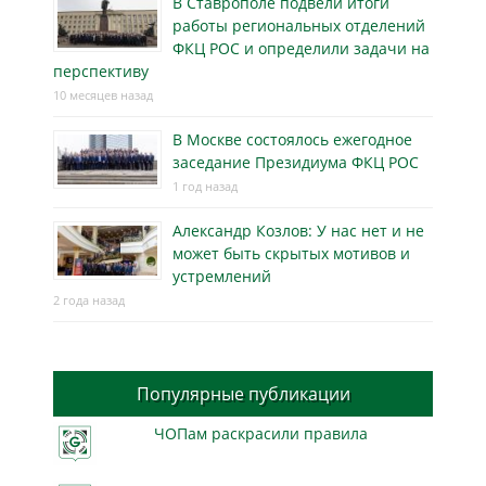
В Ставрополе подвели итоги
работы региональных отделений
ФКЦ РОС и определили задачи на
перспективу
10 месяцев назад
В Москве состоялось ежегодное
заседание Президиума ФКЦ РОС
1 год назад
Александр Козлов: У нас нет и не
может быть скрытых мотивов и
устремлений
2 года назад
Популярные публикации
ЧОПам раскрасили правила