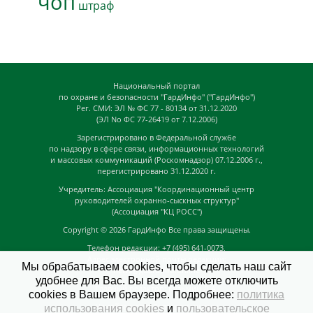
чоп
штраф
Национальный портал
по охране и безопасности "ГардИнфо" ("ГардИнфо")
Рег. СМИ: ЭЛ № ФС 77 - 80134 от 31.12.2020
(ЭЛ No ФС 77-26419 от 7.12.2006)
Зарегистрировано в Федеральной службе
по надзору в сфере связи, информационных технологий
и массовых коммуникаций (Роскомнадзор) 07.12.2006 г.,
перегистрировано 31.12.2020 г.
Учредитель: Ассоциация "Координационный центр
руководителей охранно-сыскных структур"
(Ассоциация "КЦ РОСС")
Copyright © 2026
ГардИнфо
Все права защищены.
Телефон редакции: +7 (495) 641-0073,
Адрес электронной почты редакции:
Мы обрабатываем cookies, чтобы сделать наш сайт
news@guardinfo.online
удобнее для Вас. Вы всегда можете отключить
Главный редактор: Кузьмин Д.А.
cookies в Вашем браузере. Подробнее:
политика
На сайте могут быть размещены
использования cookies
и
пользовательское