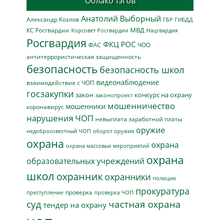
Облако тэгов
Анатолий Выборный
Александр Козлов
ГБР
ГИБДД
МВД
КС Росгвардии
Нацгвардия
Корсовет Росгвардии
Росгвардия
ФКЦ РОС
ФАС
ЧОО
антитеррористическая защищенность
безопасность
безопасность школ
видеонаблюдение
взаимодействие с ЧОП
госзакупки
закон
конкурс на охрану
законопроект
мошенничество
мошенники
коронавирус
нарушения ЧОП
невыплата заработной платы
оружие
недобросовестный ЧОП
оборот оружия
охрана
охрана
охрана массовых мероприятий
охрана
образовательных учреждений
школ
охранник
охранники
полиция
прокуратура
проверка
преступление
проверка ЧОП
суд
частная охрана
тендер на охрану