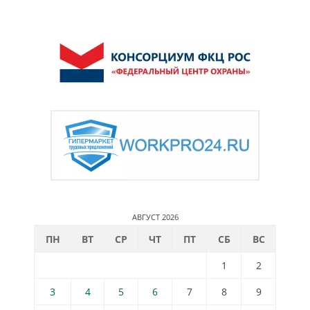
АВГУСТ 2026
ПН
ВТ
СР
ЧТ
ПТ
СБ
ВС
1
2
3
4
5
6
7
8
9