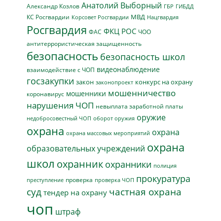
Анатолий Выборный
Александр Козлов
ГБР
ГИБДД
МВД
КС Росгвардии
Нацгвардия
Корсовет Росгвардии
Росгвардия
ФКЦ РОС
ФАС
ЧОО
антитеррористическая защищенность
безопасность
безопасность школ
видеонаблюдение
взаимодействие с ЧОП
госзакупки
закон
конкурс на охрану
законопроект
мошенничество
мошенники
коронавирус
нарушения ЧОП
невыплата заработной платы
оружие
недобросовестный ЧОП
оборот оружия
охрана
охрана
охрана массовых мероприятий
охрана
образовательных учреждений
школ
охранник
охранники
полиция
прокуратура
проверка
преступление
проверка ЧОП
суд
частная охрана
тендер на охрану
чоп
штраф