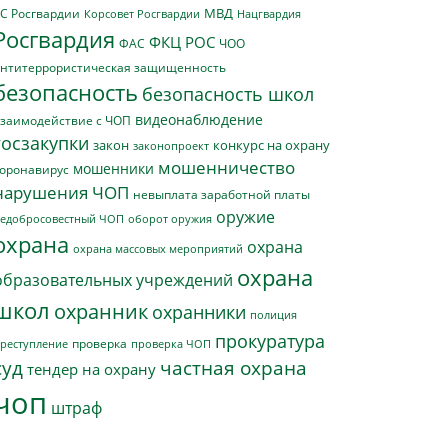
МВД
С Росгвардии
Нацгвардия
Корсовет Росгвардии
Росгвардия
ФКЦ РОС
ФАС
ЧОО
нтитеррористическая защищенность
безопасность
безопасность школ
видеонаблюдение
заимодействие с ЧОП
госзакупки
закон
конкурс на охрану
законопроект
мошенничество
мошенники
оронавирус
нарушения ЧОП
невыплата заработной платы
оружие
едобросовестный ЧОП
оборот оружия
охрана
охрана
охрана массовых мероприятий
охрана
образовательных учреждений
школ
охранник
охранники
полиция
прокуратура
проверка
реступление
проверка ЧОП
суд
частная охрана
тендер на охрану
чоп
штраф