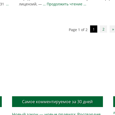
 31
…
лицензий, —
… Продолжить чтение …
1
2
»
Page 1 of 2
Самое комментируемое за 30 дней
А
Новый закон — новые правила: Росгвардия