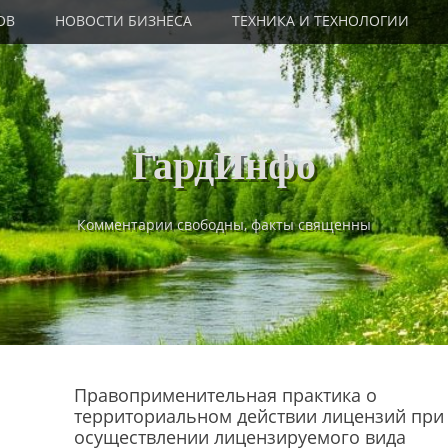
ОВ
НОВОСТИ БИЗНЕСА
ТЕХНИКА И ТЕХНОЛОГИИ
ГардИнфо
Комментарии свободны, факты священны
Правоприменительная практика о
территориальном действии лицензий при
осуществлении лицензируемого вида