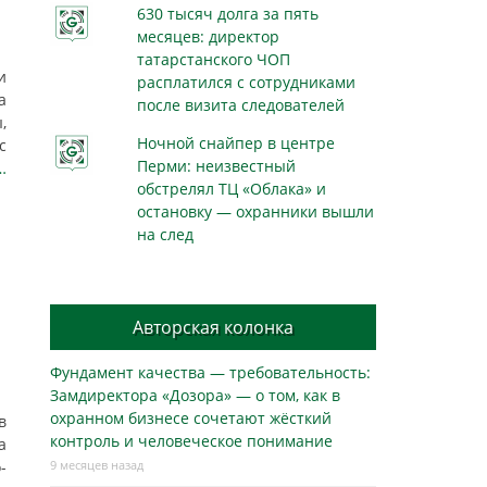
630 тысяч долга за пять
месяцев: директор
татарстанского ЧОП
и
расплатился с сотрудниками
а
после визита следователей
,
Ночной снайпер в центре
с
Перми: неизвестный
…
обстрелял ТЦ «Облака» и
остановку — охранники вышли
на след
Авторская колонка
Фундамент качества — требовательность:
Замдиректора «Дозора» — о том, как в
охранном бизнесe сочетают жёсткий
в
контроль и человеческое понимание
а
-
9 месяцев назад