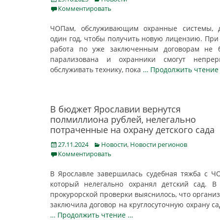
on
Комментировать
ЧОПам, обслуживающим охранные системы, д
один год, чтобы получить новую лицензию. При
работа по уже заключенным договорам не б
парализована и охранники смогут непрер
обслуживать технику, пока
… Продолжить чтение
В бюджет Ярославии вернутся
полмиллиона рублей, нелегально
потраченные на охрану детского сада
Posted
Categories
27.11.2024
Новости
,
Новости регионов
on
Комментировать
В Ярославле завершилась судебная тяжба с Ч
который нелегально охранял детский сад. В
прокурорской проверки выяснилось, что органи
заключила договор на круглосуточную охрану са
… Продолжить чтение …