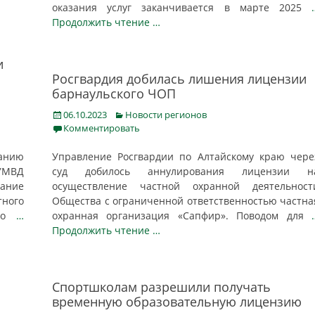
оказания услуг заканчивается в марте 2025
Продолжить чтение …
и
Росгвардия добилась лишения лицензии
барнаульского ЧОП
Posted
Categories
06.10.2023
Новости регионов
on
Комментировать
анию
Управление Росгвардии по Алтайскому краю чере
 УМВД
суд добилось аннулирования лицензии н
ание
осуществление частной охранной деятельност
тного
Общества с ограниченной ответственностью частна
ено
…
охранная организация «Сапфир». Поводом для
Продолжить чтение …
Спортшколам разрешили получать
временную образовательную лицензию