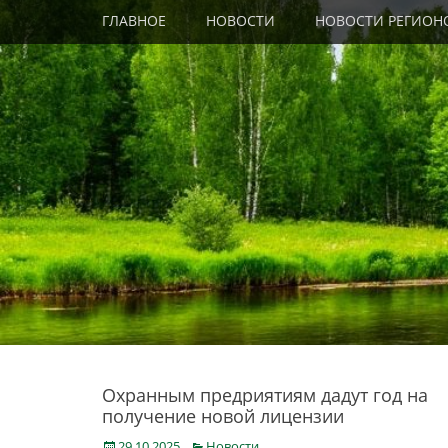
Primary Menu
Skip
ГЛАВНОЕ
НОВОСТИ
НОВОСТИ РЕГИОН
to
content
Охранным предриятиям дадут год на
получение новой лицензии
Posted
Categories
29.10.2025
Новости