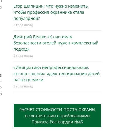
в
Егор Шипицин: Что нужно изменить,
а
чтобы профессия охранника стала
популярной?
2 года назад
Дмитрий Белов: «К системам
безопасности отелей нужен комплексный
подход»
2 года назад
«Инициатива непрофессиональная»:
эксперт оценил идею тестирования детей
е
на экстремизм
-
2 года назад
ю
в
РАСЧЕТ СТОИМОСТИ ПОСТА ОХРАНЫ
в соответствии с требованиями
Приказа Росгвардии №45