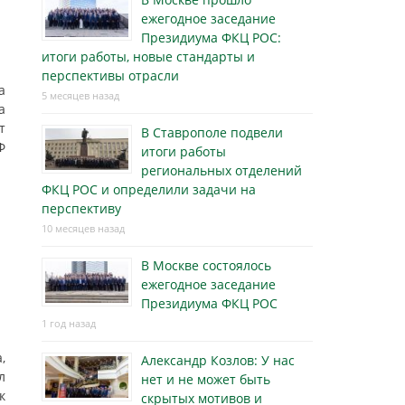
ежегодное заседание
Президиума ФКЦ РОС:
итоги работы, новые стандарты и
перспективы отрасли
а
5 месяцев назад
а
т
В Ставрополе подвели
Ф
итоги работы
региональных отделений
ФКЦ РОС и определили задачи на
перспективу
10 месяцев назад
В Москве состоялось
ежегодное заседание
Президиума ФКЦ РОС
1 год назад
,
Александр Козлов: У нас
л
нет и не может быть
к
скрытых мотивов и