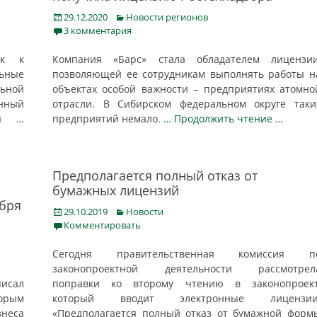
Posted
Categories
29.12.2020
Новости регионов
on
3 комментария
ок к
Компания «Барс» стала обладателем лицензии
льные
позволяющей ее сотрудникам выполнять работы н
ьной
объектах особой важности – предприятиях атомно
нный
отрасли. В Сибирском федеральном округе таки
обы
…
предприятий немало.
… Продолжить чтение …
Предполагается полный отказ от
бумажных лицензий
абря
Posted
Categories
29.10.2019
Новости
on
Комментировать
Сегодня правительственная комиссия п
законопроектной деятельности рассмотрел
исал
поправки ко второму чтению в законопроект
орым
который вводит электронные лицензии
знеса
«Предполагается полный отказ от бумажной форм