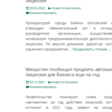
лицензии
Posted
Categories
20.02.2023
Новости регионов
on
Комментировать
Прокуратурой города Бийска (Алтайский к
утвержден обвинительный акт в отнош
руководителя организации, осуществляв
незаконную предпринимательскую деятельност
лицензии. По версии дознания, директор час
охранного предприятия
… Продолжить чтение …
Мишустин пообещал продлить автома
лицензии для бизнеса еще на год
Posted
Categories
02.12.2021
Новости бизнеса
on
Комментировать
Правительство планирует снова прод
«автоматом» на год действие лицензий, ко
истекают в 2021 году, заявил на засед