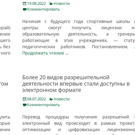
Posted
Categories
19.08.2022
Новости
on
Комментировать
Начиная с будущего года спортивные школы 
рай)
центры смогут получить лицензии н
ении
образовательную деятельность, а тренеры
шего
работающие в этих учреждениях, — стату
ь без
педагогических работников. Постановлением,
тного
Продолжить чтение …
Более 20 видов разрешительной
том
деятельности впервые стали доступны в
электронном формате
Posted
Categories
08.07.2022
Новости
on
Комментировать
лить
Перевод процедуры получения разрешений 
торые
электронный вид происходит в рамках проект
ании
оптимизации и цифровизации лицензионно