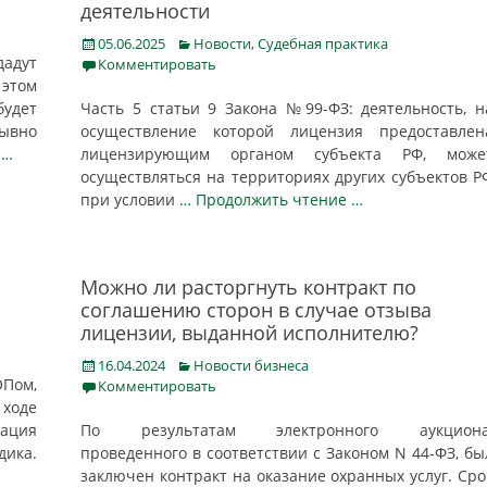
деятельности
Posted
Categories
05.06.2025
Новости
,
Судебная практика
адут
on
Комментировать
 этом
удет
Часть 5 статьи 9 Закона №99-ФЗ: деятельность, н
ывно
осуществление которой лицензия предоставлен
 …
лицензирующим органом субъекта РФ, може
осуществляться на территориях других субъектов Р
при условии
… Продолжить чтение …
Можно ли расторгнуть контракт по
соглашению сторон в случае отзыва
лицензии, выданной исполнителю?
Posted
Categories
16.04.2024
Новости бизнеса
ОПом,
on
Комментировать
 ходе
зация
По результатам электронного аукциона
дика.
проведенного в соответствии с Законом N 44-ФЗ, бы
заключен контракт на оказание охранных услуг. Сро