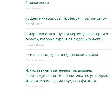
безопасности
6 дней назад
Ко Дню инкассатора: Профессия под прицелом
7 дней назад
В мире животных. Пуля и Беркут: две истории о
собаках, которые охраняют людей и объекты
1 месяц назад
22 июня 1941: день, когда началась война
2 месяца назад
Искусственный интеллект как драйвер
производительности: правительство утвердило
механизм замещения трудовых функций.
2 месяца назад