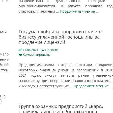
го и
разрешительной деятельности, сообщили 
Минэкономразвития. В августе прошлого год
стартовал пилотный
… Продолжить чтение …
рмы
Госдума одобрила поправки о зачете
бизнесу уплаченной госпошлины за
продление лицензий
Posted
Categories
17.06.2021
Новости
чало
on
Комментировать
ение
йшей
Предпринимателям, которые оплатили продлени
 этом
некоторых видов лицензий и разрешений в 2020
2021 годах, смогут зачесть ранее уплаченну
госпошлину при совершении аналогичного платежа 
2022 году. Соответствующие
… Продолжить чтение …
оне
)
Группа охранных предприятий «Барс»
получила лицензию Ростехнадзора