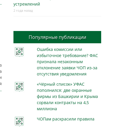
…
устремлений
2 года назад
Популярные публикации
Ошибка комиссии или
избыточное требование? ФАС
признала незаконным
з
отклонение заявки ЧОП из-за
а
отсутствия уведомления
и
я
«Чёрный список» УФАС
…
пополнился: две охранные
фирмы из Башкирии и Крыма
сорвали контракты на 4,5
миллиона
ЧОПам раскрасили правила