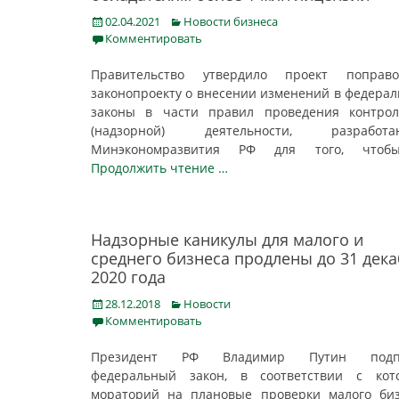
Posted
Categories
02.04.2021
Новости бизнеса
on
Комментировать
Правительство утвердило проект поправ
законопроекту о внесении изменений в федера
законы в части правил проведения контрол
(надзорной) деятельности, разработа
Минэкономразвития РФ для того, чт
Продолжить чтение …
Надзорные каникулы для малого и
среднего бизнеса продлены до 31 дек
2020 года
Posted
Categories
28.12.2018
Новости
on
Комментировать
Президент РФ Владимир Путин подп
федеральный закон, в соответствии с кот
мораторий на плановые проверки малого би