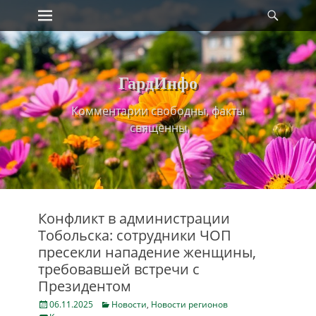
Primary Menu
Найт
Skip
to
content
ГардИнфо
Комментарии свободны, факты
священны
Конфликт в администрации
Тобольска: сотрудники ЧОП
пресекли нападение женщины,
требовавшей встречи с
Президентом
Posted
Categories
06.11.2025
Новости
,
Новости регионов