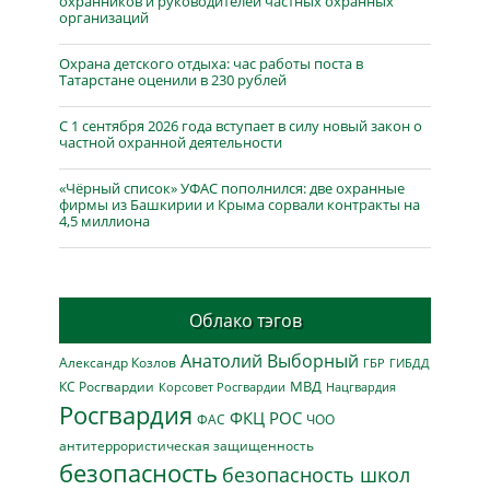
охранников и руководителей частных охранных
организаций
Охрана детского отдыха: час работы поста в
Татарстане оценили в 230 рублей
С 1 сентября 2026 года вступает в силу новый закон о
частной охранной деятельности
«Чёрный список» УФАС пополнился: две охранные
фирмы из Башкирии и Крыма сорвали контракты на
4,5 миллиона
Облако тэгов
Анатолий Выборный
Александр Козлов
ГБР
ГИБДД
МВД
КС Росгвардии
Нацгвардия
Корсовет Росгвардии
Росгвардия
ФКЦ РОС
ФАС
ЧОО
антитеррористическая защищенность
безопасность
безопасность школ