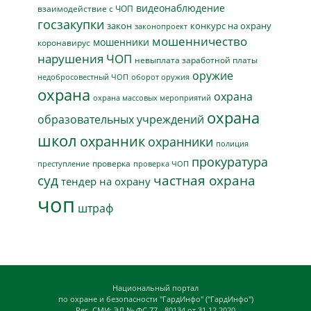
видеонаблюдение
взаимодействие с ЧОП
госзакупки
закон
конкурс на охрану
законопроект
мошенничество
мошенники
коронавирус
нарушения ЧОП
невыплата заработной платы
оружие
недобросовестный ЧОП
оборот оружия
охрана
охрана
охрана массовых мероприятий
охрана
образовательных учреждений
школ
охранник
охранники
полиция
прокуратура
проверка
преступление
проверка ЧОП
суд
частная охрана
тендер на охрану
чоп
штраф
Национальный портал
по охране и безопасности "ГардИнфо" ("ГардИнфо")
Рег. СМИ: ЭЛ № ФС 77 - 80134 от 31.12.2020