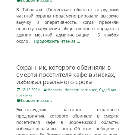
on
Комментировать
В Тобольске (Тюменская область) сотрудники
частной охраны продемонстрировали высокую
выучку и оперативность, когда пресекли
попытку нарушения общественного порядка в
здании местной администрации. 5 ноября
около
… Продолжить чтение …
Охранник, которого обвиняли в
смерти посетителя кафе в Лисках,
избежал реального срока
Posted
Categories
12.12.2024
Новости
,
Новости регионов
,
Судебная
on
практика
Комментировать
Экс-сотрудник частного охранного
предприятия, которого обвиняли в смерти
посетителя кафе в Воронежской области,
избежал реального срока. Об этом сообщили в
пресс-службе Лискинского райсуда, пишет moe-