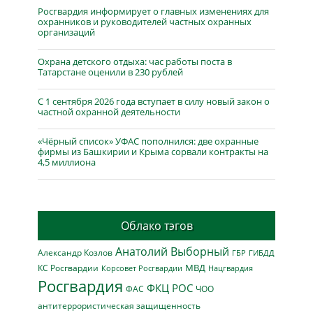
Росгвардия информирует о главных изменениях для
охранников и руководителей частных охранных
организаций
Охрана детского отдыха: час работы поста в
Татарстане оценили в 230 рублей
С 1 сентября 2026 года вступает в силу новый закон о
частной охранной деятельности
«Чёрный список» УФАС пополнился: две охранные
фирмы из Башкирии и Крыма сорвали контракты на
4,5 миллиона
Облако тэгов
Анатолий Выборный
Александр Козлов
ГБР
ГИБДД
МВД
КС Росгвардии
Нацгвардия
Корсовет Росгвардии
Росгвардия
ФКЦ РОС
ФАС
ЧОО
антитеррористическая защищенность