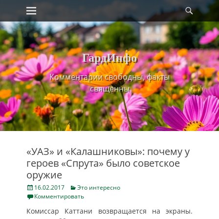
Primary Menu
Найт
Skip
to
content
ГардИнфо
Комментарии свободны, факты
священны
«УАЗ» и «Калашниковы»: почему у
героев «Спрута» было советское
оружие
Posted
Categories
16.02.2017
Это интересно
on
Комментировать
Комиссар Каттани возвращается на экраны.