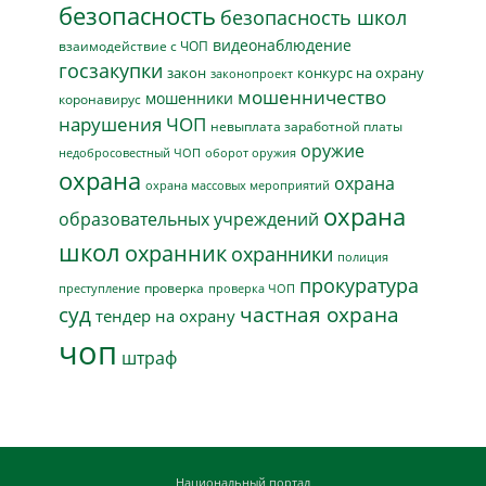
безопасность
безопасность школ
видеонаблюдение
взаимодействие с ЧОП
госзакупки
закон
конкурс на охрану
законопроект
мошенничество
мошенники
коронавирус
нарушения ЧОП
невыплата заработной платы
оружие
недобросовестный ЧОП
оборот оружия
охрана
охрана
охрана массовых мероприятий
охрана
образовательных учреждений
школ
охранник
охранники
полиция
прокуратура
проверка
преступление
проверка ЧОП
суд
частная охрана
тендер на охрану
чоп
штраф
Национальный портал