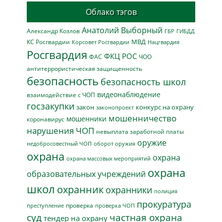
Облако тэгов
Анатолий Выборный
Александр Козлов
ГБР
ГИБДД
МВД
КС Росгвардии
Нацгвардия
Корсовет Росгвардии
Росгвардия
ФКЦ РОС
ФАС
ЧОО
антитеррористическая защищенность
безопасность
безопасность школ
видеонаблюдение
взаимодействие с ЧОП
госзакупки
закон
конкурс на охрану
законопроект
мошенничество
мошенники
коронавирус
нарушения ЧОП
невыплата заработной платы
оружие
недобросовестный ЧОП
оборот оружия
охрана
охрана
охрана массовых мероприятий
охрана
образовательных учреждений
школ
охранник
охранники
полиция
прокуратура
проверка
преступление
проверка ЧОП
суд
частная охрана
тендер на охрану