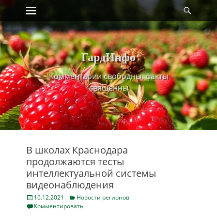
Primary Menu
Найт
Skip
to
content
ГардИнфо
Комментарии свободны, факты
священны
В школах Краснодара
продолжаются тесты
интеллектуальной системы
видеонаблюдения
Posted
Categories
16.12.2021
Новости регионов
on
Комментировать