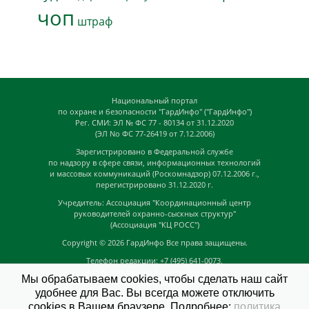
чоп
штраф
Национальный портал
по охране и безопасности "ГардИнфо" ("ГардИнфо")
Рег. СМИ: ЭЛ № ФС 77 - 80134 от 31.12.2020
(ЭЛ No ФС 77-26419 от 7.12.2006)
Зарегистрировано в Федеральной службе
по надзору в сфере связи, информационных технологий
и массовых коммуникаций (Роскомнадзор) 07.12.2006 г.,
перегистрировано 31.12.2020 г.
Учредитель: Ассоциация "Координационный центр
руководителей охранно-сыскных структур"
(Ассоциация "КЦ РОСС")
Copyright © 2026
ГардИнфо
Все права защищены.
Телефон редакции: +7 (495) 641-0073,
Адрес электронной почты редакции:
Мы обрабатываем cookies, чтобы сделать наш сайт
news@guardinfo.online
удобнее для Вас. Вы всегда можете отключить
Главный редактор: Кузьмин Д.А.
cookies в Вашем браузере. Подробнее:
политика