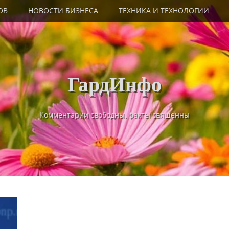
ОВ
НОВОСТИ БИЗНЕСА
ТЕХНИКА И ТЕХНОЛОГИИ
ГардИнфо
Комментарии свободны, факты священны