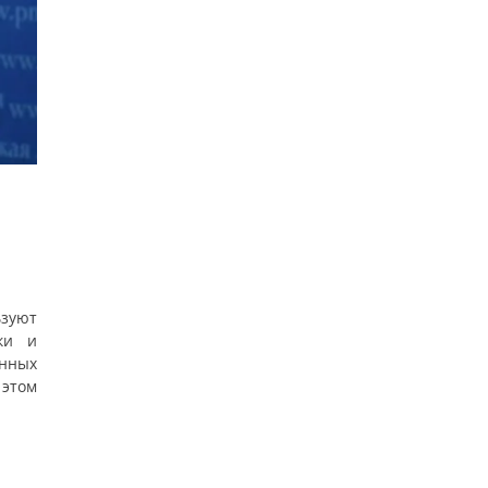
зуют
ки и
нных
 этом