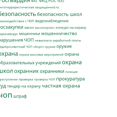
ФКЦ РОС
ФАС
ЧОО
нтитеррористическая защищенность
безопасность
безопасность школ
видеонаблюдение
заимодействие с ЧОП
госзакупки
закон
конкурс на охрану
законопроект
мошенничество
мошенники
оронавирус
нарушения ЧОП
невыплата заработной платы
оружие
едобросовестный ЧОП
оборот оружия
охрана
охрана
охрана массовых мероприятий
охрана
образовательных учреждений
школ
охранник
охранники
полиция
прокуратура
проверка
реступление
проверка ЧОП
суд
частная охрана
тендер на охрану
чоп
штраф