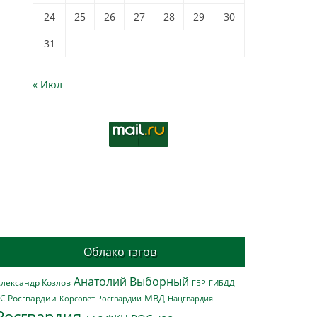
24
25
26
27
28
29
30
31
« Июл
Облако тэгов
Анатолий Выборный
лександр Козлов
ГБР
ГИБДД
МВД
С Росгвардии
Нацгвардия
Корсовет Росгвардии
Росгвардия