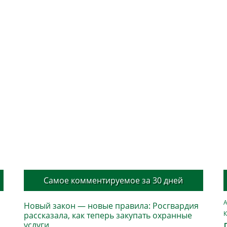
Самое комментируемое за 30 дней
А
Новый закон — новые правила: Росгвардия
К
рассказала, как теперь закупать охранные
услуги