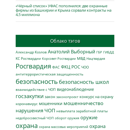
«Чёрный список» УФАС пополнился: две охранные
фирмы из Башкирии и Крыма сорвали контракты на
4,5 миллиона
Облако тэгов
Анатолий Выборный
Александр Козлов
ГБР
ГИБДД
МВД
КС Росгвардии
Нацгвардия
Корсовет Росгвардии
Росгвардия
ФКЦ РОС
ФАС
ЧОО
антитеррористическая защищенность
безопасность
безопасность школ
видеонаблюдение
взаимодействие с ЧОП
госзакупки
закон
конкурс на охрану
законопроект
мошенничество
мошенники
коронавирус
нарушения ЧОП
невыплата заработной платы
оружие
недобросовестный ЧОП
оборот оружия
охрана
охрана
охрана массовых мероприятий