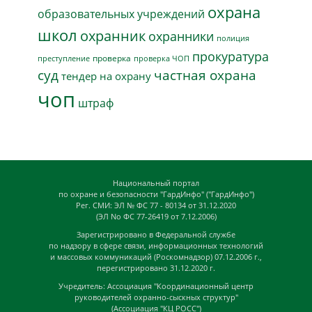
охрана
образовательных учреждений
школ
охранник
охранники
полиция
прокуратура
проверка
преступление
проверка ЧОП
суд
частная охрана
тендер на охрану
чоп
штраф
Национальный портал
по охране и безопасности "ГардИнфо" ("ГардИнфо")
Рег. СМИ: ЭЛ № ФС 77 - 80134 от 31.12.2020
(ЭЛ No ФС 77-26419 от 7.12.2006)
Зарегистрировано в Федеральной службе
по надзору в сфере связи, информационных технологий
и массовых коммуникаций (Роскомнадзор) 07.12.2006 г.,
перегистрировано 31.12.2020 г.
Учредитель: Ассоциация "Координационный центр
руководителей охранно-сыскных структур"
(Ассоциация "КЦ РОСС")