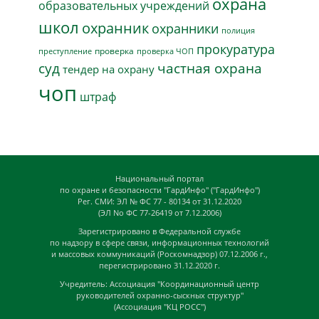
охрана
образовательных учреждений
школ
охранник
охранники
полиция
прокуратура
проверка
преступление
проверка ЧОП
суд
частная охрана
тендер на охрану
чоп
штраф
Национальный портал
по охране и безопасности "ГардИнфо" ("ГардИнфо")
Рег. СМИ: ЭЛ № ФС 77 - 80134 от 31.12.2020
(ЭЛ No ФС 77-26419 от 7.12.2006)
Зарегистрировано в Федеральной службе
по надзору в сфере связи, информационных технологий
и массовых коммуникаций (Роскомнадзор) 07.12.2006 г.,
перегистрировано 31.12.2020 г.
Учредитель: Ассоциация "Координационный центр
руководителей охранно-сыскных структур"
(Ассоциация "КЦ РОСС")