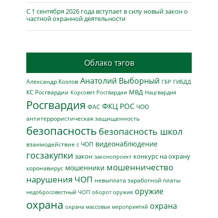
С 1 сентября 2026 года вступает в силу новый закон о
частной охранной деятельности
Облако тэгов
Анатолий Выборный
Александр Козлов
ГБР
ГИБДД
МВД
КС Росгвардии
Нацгвардия
Корсовет Росгвардии
Росгвардия
ФКЦ РОС
ФАС
ЧОО
антитеррористическая защищенность
безопасность
безопасность школ
видеонаблюдение
взаимодействие с ЧОП
госзакупки
закон
конкурс на охрану
законопроект
мошенничество
мошенники
коронавирус
нарушения ЧОП
невыплата заработной платы
оружие
недобросовестный ЧОП
оборот оружия
охрана
охрана
охрана массовых мероприятий