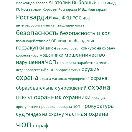
Анатолий Выборный
Александр Козлов
ГБР
ГИБДД
МВД
КС Росгвардии
Нацгвардия
Корсовет Росгвардии
Росгвардия
ФКЦ РОС
ФАС
ЧОО
антитеррористическая защищенность
безопасность
безопасность школ
видеонаблюдение
взаимодействие с ЧОП
госзакупки
закон
конкурс на охрану
законопроект
мошенничество
мошенники
коронавирус
нарушения ЧОП
невыплата заработной платы
оружие
недобросовестный ЧОП
оборот оружия
охрана
охрана
охрана массовых мероприятий
охрана
образовательных учреждений
школ
охранник
охранники
полиция
прокуратура
проверка
преступление
проверка ЧОП
суд
частная охрана
тендер на охрану
чоп
штраф