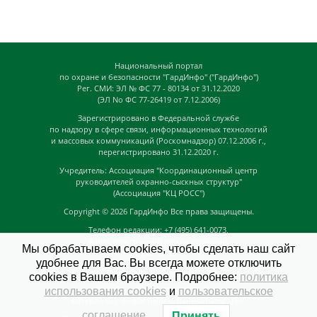
Национальный портал
по охране и безопасности "ГардИнфо" ("ГардИнфо")
Рег. СМИ: ЭЛ № ФС 77 - 80134 от 31.12.2020
(ЭЛ No ФС 77-26419 от 7.12.2006)
Зарегистрировано в Федеральной службе
по надзору в сфере связи, информационных технологий
и массовых коммуникаций (Роскомнадзор) 07.12.2006 г.,
перегистрировано 31.12.2020 г.
Учредитель: Ассоциация "Координационный центр
руководителей охранно-сыскных структур"
(Ассоциация "КЦ РОСС")
Copyright © 2026
ГардИнфо
Все права защищены.
Телефон редакции: +7 (495) 641-0073,
Адрес электронной почты редакции:
Мы обрабатываем cookies, чтобы сделать наш сайт
news@guardinfo.online
удобнее для Вас. Вы всегда можете отключить
Главный редактор: Кузьмин Д.А.
cookies в Вашем браузере. Подробнее:
политика
На сайте могут быть размещены
использования cookies
и
пользовательское
материалы с возрастным ограничением "16+"
соглашение
.
Принять