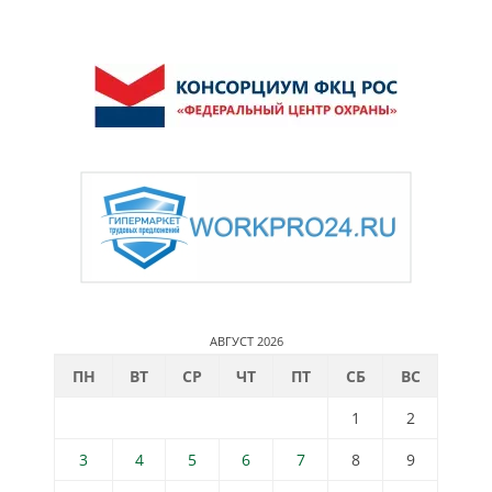
АВГУСТ 2026
ПН
ВТ
СР
ЧТ
ПТ
СБ
ВС
1
2
3
4
5
6
7
8
9