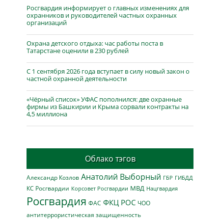
Росгвардия информирует о главных изменениях для
охранников и руководителей частных охранных
организаций
Охрана детского отдыха: час работы поста в
Татарстане оценили в 230 рублей
С 1 сентября 2026 года вступает в силу новый закон о
частной охранной деятельности
«Чёрный список» УФАС пополнился: две охранные
фирмы из Башкирии и Крыма сорвали контракты на
4,5 миллиона
Облако тэгов
Анатолий Выборный
Александр Козлов
ГБР
ГИБДД
МВД
КС Росгвардии
Нацгвардия
Корсовет Росгвардии
Росгвардия
ФКЦ РОС
ФАС
ЧОО
антитеррористическая защищенность