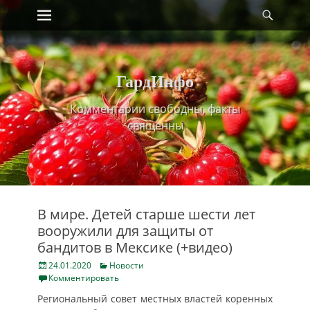
Primary Menu
Найт
Skip
to
content
ГардИнфо
Комментарии свободны, факты
священны
В мире. Детей старше шести лет
вооружили для защиты от
бандитов в Мексике (+видео)
Posted
Categories
24.01.2020
Новости
on
Комментировать
Региональный совет местных властей коренных