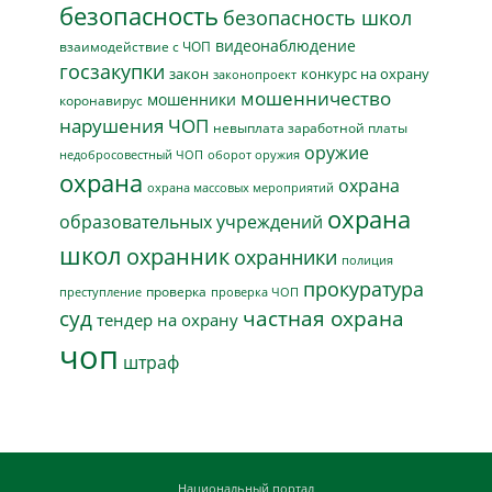
безопасность
безопасность школ
видеонаблюдение
взаимодействие с ЧОП
госзакупки
закон
конкурс на охрану
законопроект
мошенничество
мошенники
коронавирус
нарушения ЧОП
невыплата заработной платы
оружие
недобросовестный ЧОП
оборот оружия
охрана
охрана
охрана массовых мероприятий
охрана
образовательных учреждений
школ
охранник
охранники
полиция
прокуратура
проверка
преступление
проверка ЧОП
суд
частная охрана
тендер на охрану
чоп
штраф
Национальный портал