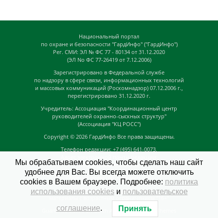
Национальный портал
по охране и безопасности "ГардИнфо" ("ГардИнфо")
Рег. СМИ: ЭЛ № ФС 77 - 80134 от 31.12.2020
(ЭЛ No ФС 77-26419 от 7.12.2006)
Зарегистрировано в Федеральной службе
по надзору в сфере связи, информационных технологий
и массовых коммуникаций (Роскомнадзор) 07.12.2006 г.,
перегистрировано 31.12.2020 г.
Учредитель: Ассоциация "Координационный центр
руководителей охранно-сыскных структур"
(Ассоциация "КЦ РОСС")
Copyright © 2026
ГардИнфо
Все права защищены.
Телефон редакции: +7 (495) 641-0073,
Адрес электронной почты редакции:
Мы обрабатываем cookies, чтобы сделать наш сайт
news@guardinfo.online
удобнее для Вас. Вы всегда можете отключить
Главный редактор: Кузьмин Д.А.
cookies в Вашем браузере. Подробнее:
политика
На сайте могут быть размещены
использования cookies
и
пользовательское
материалы с возрастным ограничением "16+"
соглашение
.
Принять
GuardInfo based on Catch Adaptive by
Catch Themes