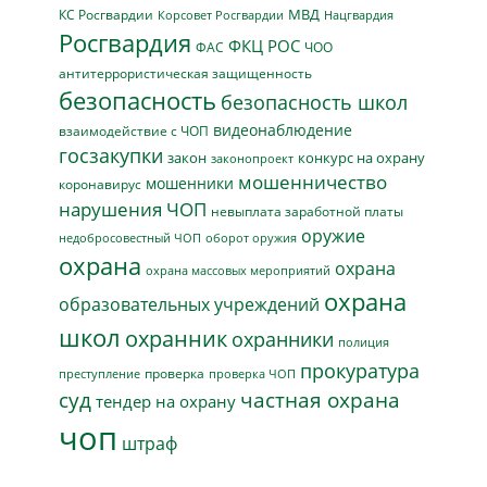
МВД
КС Росгвардии
Нацгвардия
Корсовет Росгвардии
Росгвардия
ФКЦ РОС
ФАС
ЧОО
антитеррористическая защищенность
безопасность
безопасность школ
видеонаблюдение
взаимодействие с ЧОП
госзакупки
закон
конкурс на охрану
законопроект
мошенничество
мошенники
коронавирус
нарушения ЧОП
невыплата заработной платы
оружие
недобросовестный ЧОП
оборот оружия
охрана
охрана
охрана массовых мероприятий
охрана
образовательных учреждений
школ
охранник
охранники
полиция
прокуратура
проверка
преступление
проверка ЧОП
суд
частная охрана
тендер на охрану
чоп
штраф