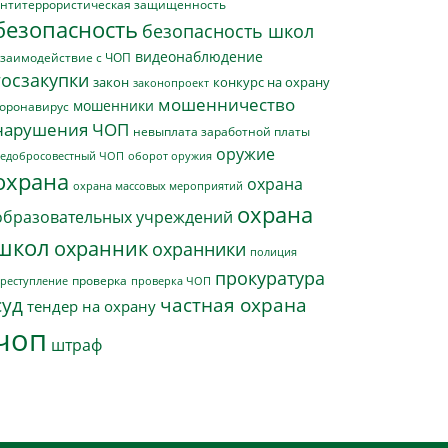
нтитеррористическая защищенность
безопасность
безопасность школ
видеонаблюдение
заимодействие с ЧОП
госзакупки
закон
конкурс на охрану
законопроект
мошенничество
мошенники
оронавирус
нарушения ЧОП
невыплата заработной платы
оружие
едобросовестный ЧОП
оборот оружия
охрана
охрана
охрана массовых мероприятий
охрана
образовательных учреждений
школ
охранник
охранники
полиция
прокуратура
проверка
реступление
проверка ЧОП
суд
частная охрана
тендер на охрану
чоп
штраф