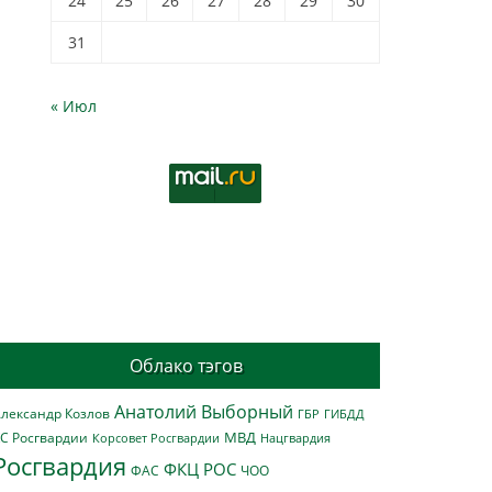
24
25
26
27
28
29
30
31
« Июл
Облако тэгов
Анатолий Выборный
лександр Козлов
ГБР
ГИБДД
МВД
С Росгвардии
Нацгвардия
Корсовет Росгвардии
Росгвардия
ФКЦ РОС
ФАС
ЧОО