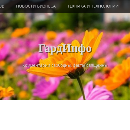
ОВ
НОВОСТИ БИЗНЕСА
ТЕХНИКА И ТЕХНОЛОГИИ
ГардИнфо
Комментарии свободны, факты священны