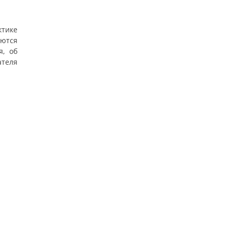
ктике
ются
я, об
теля