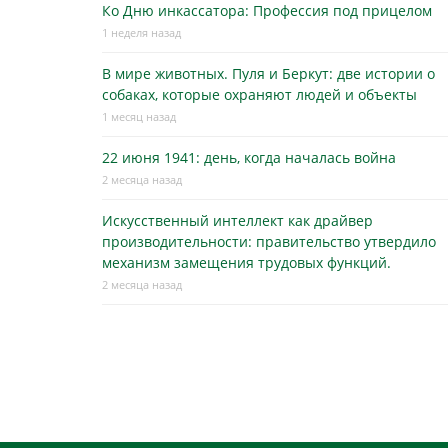
Ко Дню инкассатора: Профессия под прицелом
1 неделя назад
В мире животных. Пуля и Беркут: две истории о
собаках, которые охраняют людей и объекты
1 месяц назад
22 июня 1941: день, когда началась война
2 месяца назад
Искусственный интеллект как драйвер
производительности: правительство утвердило
механизм замещения трудовых функций.
2 месяца назад