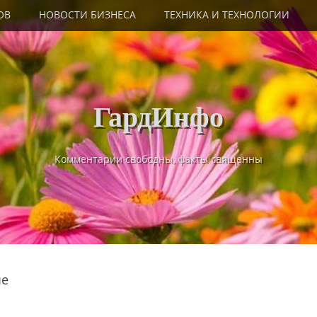
ОВ
НОВОСТИ БИЗНЕСА
ТЕХНИКА И ТЕХНОЛОГИИ
ГардИнфо
Комментарии свободны, факты священны
ые