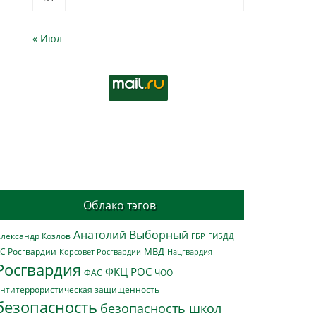
« Июл
Облако тэгов
Анатолий Выборный
лександр Козлов
ГБР
ГИБДД
МВД
С Росгвардии
Нацгвардия
Корсовет Росгвардии
Росгвардия
ФКЦ РОС
ФАС
ЧОО
нтитеррористическая защищенность
безопасность
безопасность школ