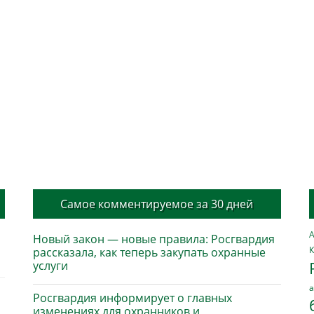
Самое комментируемое за 30 дней
А
Новый закон — новые правила: Росгвардия
К
рассказала, как теперь закупать охранные
услуги
а
Росгвардия информирует о главных
изменениях для охранников и