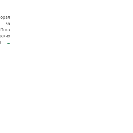
торая
е за
Пока
вских
жбы
…