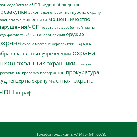
видеонаблюдение
заимодействие с ЧОП
госзакупки
закон
конкурс на охрану
законопроект
мошенничество
мошенники
оронавирус
нарушения ЧОП
невыплата заработной платы
оружие
едобросовестный ЧОП
оборот оружия
охрана
охрана
охрана массовых мероприятий
охрана
образовательных учреждений
школ
охранник
охранники
полиция
прокуратура
проверка
реступление
проверка ЧОП
суд
частная охрана
тендер на охрану
чоп
штраф
Телефон редакции: +7 (495) 641-0073,