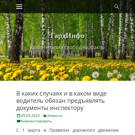
Primary Menu
Найт
Skip
to
content
ГардИнфо
Комментарии свободны, факты
священны
В каких случаях и в каком виде
водитель обязан предъявлять
документы инспектору
Posted
Categories
09.03.2023
Новости
on
Комментировать
С 1 марта в Правилах дорожного движения