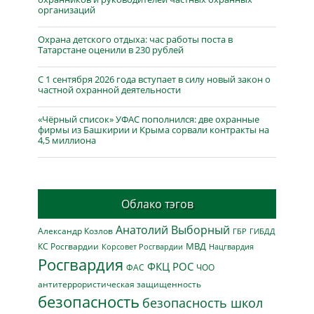
организаций
Охрана детского отдыха: час работы поста в
Татарстане оценили в 230 рублей
С 1 сентября 2026 года вступает в силу новый закон о
частной охранной деятельности
«Чёрный список» УФАС пополнился: две охранные
фирмы из Башкирии и Крыма сорвали контракты на
4,5 миллиона
Облако тэгов
Анатолий Выборный
Александр Козлов
ГБР
ГИБДД
МВД
КС Росгвардии
Нацгвардия
Корсовет Росгвардии
Росгвардия
ФКЦ РОС
ФАС
ЧОО
антитеррористическая защищенность
безопасность
безопасность школ