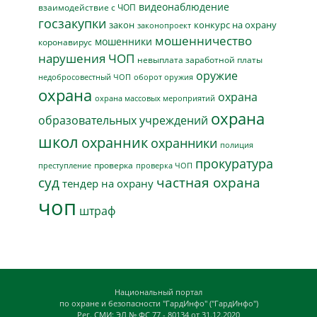
видеонаблюдение
взаимодействие с ЧОП
госзакупки
закон
конкурс на охрану
законопроект
мошенничество
мошенники
коронавирус
нарушения ЧОП
невыплата заработной платы
оружие
недобросовестный ЧОП
оборот оружия
охрана
охрана
охрана массовых мероприятий
охрана
образовательных учреждений
школ
охранник
охранники
полиция
прокуратура
проверка
преступление
проверка ЧОП
суд
частная охрана
тендер на охрану
чоп
штраф
Национальный портал
по охране и безопасности "ГардИнфо" ("ГардИнфо")
Рег. СМИ: ЭЛ № ФС 77 - 80134 от 31.12.2020