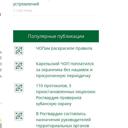
устремлений
2 года назад
в
Популярные публикации
ЧОПам раскрасили правила
ь
6
о
Карельский ЧОП поплатился
е
за охранника без нашивок и
ь
просроченную периодичку
110 протоколов, 3
приостановленных лицензии:
Росгвардия проверила
кубанскую охрану
В Росгвардии состоялись
назначения руководителей
территориальных органов