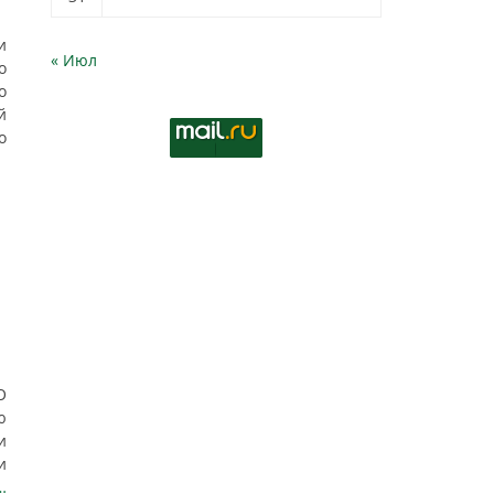
и
« Июл
о
о
й
о
О
ю
и
и
…