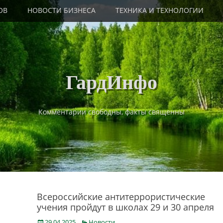
ОВ
НОВОСТИ БИЗНЕСА
ТЕХНИКА И ТЕХНОЛОГИИ
ГардИнфо
Комментарии свободны, факты священны
Всероссийские антитеррористические
учения пройдут в школах 29 и 30 апреля
Posted
Categories
29.04.2025
Новости