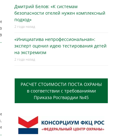
Дмитрий Белов: «К системам
безопасности отелей нужен комплексный
подход»
и
2 года назад
з
в
«Инициатива непрофессиональная»:
…
эксперт оценил идею тестирования детей
на экстремизм
2 года назад
РАСЧЕТ СТОИМОСТИ ПОСТА ОХРАНЫ
в соответствии с требованиями
Приказа Росгвардии №45
и
.
и
…