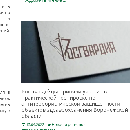
Продолжить чтение …
ы и в
ки по
ти и
сти.
ний,
Росгвардейцы приняли участие в
оля в
практической тренировке по
ика,
антитеррористической защищенности
метив
объектов здравоохранения Воронежской
ожную
области
Posted
Categories
15.04.2022
Новости регионов
on