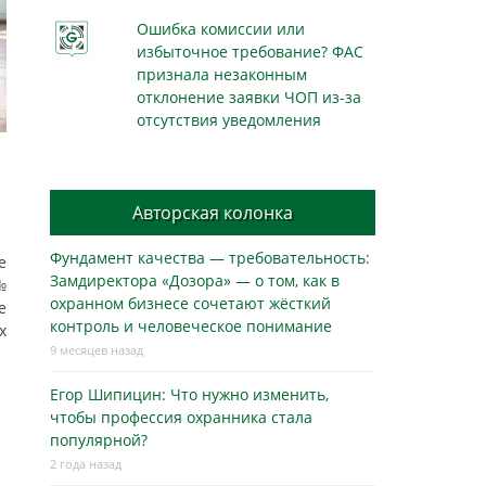
Ошибка комиссии или
избыточное требование? ФАС
признала незаконным
отклонение заявки ЧОП из-за
отсутствия уведомления
Авторская колонка
Фундамент качества — требовательность:
е
Замдиректора «Дозора» — о том, как в
№
охранном бизнесe сочетают жёсткий
е
контроль и человеческое понимание
х
9 месяцев назад
Егор Шипицин: Что нужно изменить,
чтобы профессия охранника стала
популярной?
2 года назад