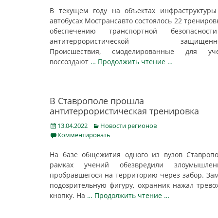
В текущем году на объектах инфраструктур
автобусах Мострансавто состоялось 22 трениров
обеспечению транспортной безопаснос
антитеррористической защищенно
Происшествия, смоделированные для уче
воссоздают
… Продолжить чтение …
В Ставрополе прошла
антитеррористическая тренировка
Posted
Categories
13.04.2022
Новости регионов
on
Комментировать
На базе общежития одного из вузов Ставроп
рамках учений обезвредили злоумышленн
пробравшегося на территорию через забор. За
подозрительную фигуру, охранник нажал трев
кнопку. На
… Продолжить чтение …