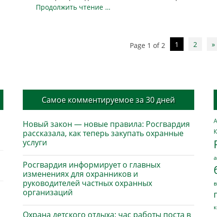
Продолжить чтение …
1
2
»
Page 1 of 2
Самое комментируемое за 30 дней
А
Новый закон — новые правила: Росгвардия
К
рассказала, как теперь закупать охранные
услуги
а
Росгвардия информирует о главных
изменениях для охранников и
руководителей частных охранных
в
организаций
к
Охрана детского отдыха: час работы поста в