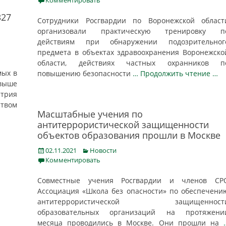
Комментировать
327
Сотрудники Росгвардии по Воронежской област
организовали практическую тренировку п
действиям при обнаружении подозрительног
предмета в объектах здравоохранения Воронежско
области, действиях частных охранников п
мых в
повышению безопасности
… Продолжить чтение …
свыше
стрия
ством
Масштабные учения по
антитеррористической защищенности
объектов образования прошли в Москве
Posted
Categories
02.11.2021
Новости
on
Комментировать
Совместные учения Росгвардии и членов СР
Ассоциация «Школа без опасности» по обеспечени
антитеррористической защищенност
образовательных организаций на протяжени
месяца проводились в Москве. Они прошли на