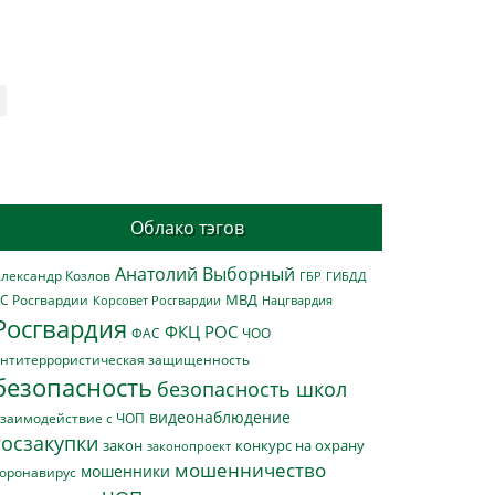
Облако тэгов
Анатолий Выборный
лександр Козлов
ГБР
ГИБДД
МВД
С Росгвардии
Нацгвардия
Корсовет Росгвардии
Росгвардия
ФКЦ РОС
ФАС
ЧОО
нтитеррористическая защищенность
безопасность
безопасность школ
видеонаблюдение
заимодействие с ЧОП
госзакупки
закон
конкурс на охрану
законопроект
мошенничество
мошенники
оронавирус