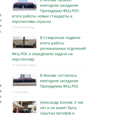
ежегодное заседание
Президиума ФКЦ РОС:
е
итоги работы, новые стандарты и
и
перспективы отрасли
х
5 месяцев назад
,
В Ставрополе подвели
итоги работы
региональных отделений
ФКЦ РОС и определили задачи на
перспективу
10 месяцев назад
В Москве состоялось
ежегодное заседание
в
Президиума ФКЦ РОС
а
1 год назад
ы
а
Александр Козлов: У нас
нет и не может быть
скрытых мотивов и