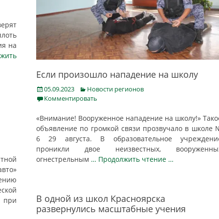
верят
плоть
ия на
лжить
Если произошло нападение на школу
Posted
Categories
05.09.2023
Новости регионов
on
Комментировать
«Внимание! Вооруженное нападение на школу!» Тако
объявление по громкой связи прозвучало в школе 
6 29 августа. В образовательное учреждени
проникли двое неизвестных, вооруженны
тной
огнестрельным
… Продолжить чтение …
вто»
ению
еской
В одной из школ Красноярска
 при
развернулись масштабные учения