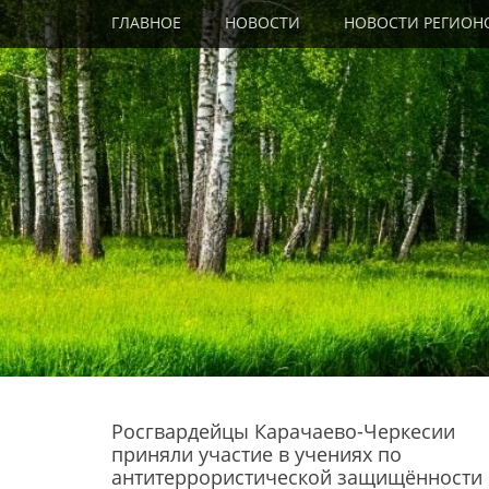
Primary Menu
Skip
ГЛАВНОЕ
НОВОСТИ
НОВОСТИ РЕГИОН
to
content
Росгвардейцы Карачаево-Черкесии
приняли участие в учениях по
антитеррористической защищённости