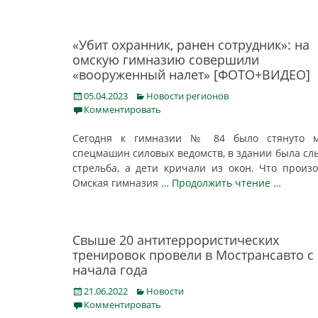
«Убит охранник, ранен сотрудник»: на
омскую гимназию совершили
«вооруженный налет» [ФОТО+ВИДЕО]
Posted
Categories
05.04.2023
Новости регионов
on
Комментировать
Сегодня к гимназии № 84 было стянуто м
спецмашин силовых ведомств, в здании была с
стрельба, а дети кричали из окон. Что произ
Омская гимназия
… Продолжить чтение …
Cвыше 20 антитеррористических
тренировок провели в Мострансавто с
начала года
Posted
Categories
21.06.2022
Новости
on
Комментировать