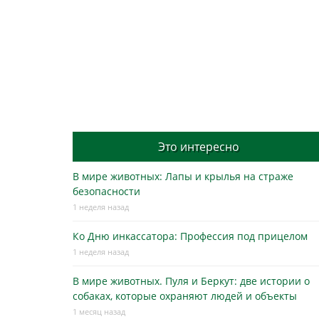
Post
navigation
Это интересно
В мире животных: Лапы и крылья на страже
безопасности
1 неделя назад
Ко Дню инкассатора: Профессия под прицелом
1 неделя назад
В мире животных. Пуля и Беркут: две истории о
собаках, которые охраняют людей и объекты
1 месяц назад