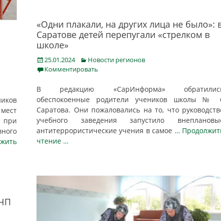
«Одни плакали, на других лица не было»: 
Саратове детей перепугали «стрелком в
школе»
Posted
Categories
25.01.2024
Новости регионов
on
Комментировать
В редакцию «СарИнформа» обратилис
обеспокоенные родители учеников школы № 
иков
Саратова. Они пожаловались на то, что руководств
мест
учебного заведения запустило внеплановы
 при
антитеррористические учения в самое
… Продолжит
вного
чтение …
жить
 ЧП