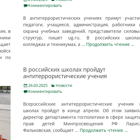
on
Комментировать
В антитеррористических учениях примут участи
педагоги, учащиеся, администрация, работники 
ие, в
охрана учебных заведений, представители силовы
ники
структур, пишет ug.ru. В российских школах
щает
колледжах и техникумах, а
… Продолжить чтение …
войск
и по
В российских школах пройдут
антитеррористические учения
Posted
Categories
26.03.2025
Новости
on
Комментировать
Всероссийские антитеррористические учения 
школах пройдут в конце апреля. Об этом заявил
директор департамента госполитики в сфере защит
прав детей Минпросвещения РФ Ларис
Фальковская, сообщает
… Продолжить чтение …