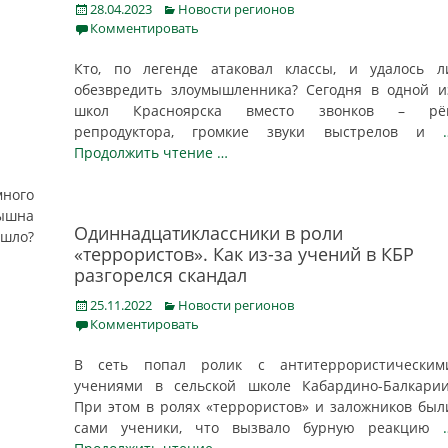
Posted
Categories
28.04.2023
Новости регионов
on
Комментировать
Кто, по легенде атаковал классы, и удалось л
обезвредить злоумышленника? Сегодня в одной и
школ Красноярска вместо звонков – рё
репродуктора, громкие звуки выстрелов и
Продолжить чтение …
ного
лышна
Одиннадцатиклассники в роли
ошло?
«террористов». Как из-за учений в КБР
разгорелся скандал
Posted
Categories
25.11.2022
Новости регионов
on
Комментировать
В сеть попал ролик с антитеррористическим
учениями в сельской школе Кабардино-Балкарии
При этом в ролях «террористов» и заложников был
сами ученики, что вызвало бурную реакцию