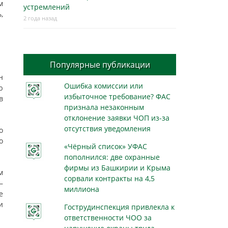
м
устремлений
,
2 года назад
Популярные публикации
н
Ошибка комиссии или
ю
избыточное требование? ФАС
в
признала незаконным
отклонение заявки ЧОП из-за
отсутствия уведомления
о
о
«Чёрный список» УФАС
пополнился: две охранные
фирмы из Башкирии и Крыма
м
сорвали контракты на 4,5
—
миллиона
е
и
Гострудинспекция привлекла к
ответственности ЧОО за