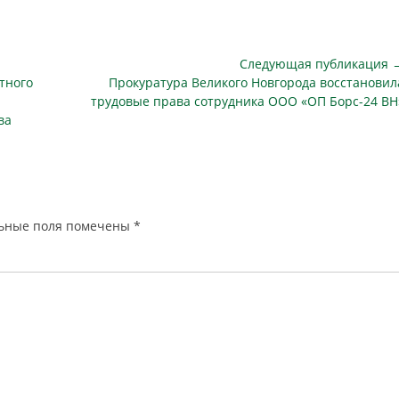
ом «ЧОО Витязь плюс».
на сумму, превышающую 36
но, что на счетах…
миллионов рублей. Что стоит за
этими требованиями и как завод
пытается выбраться из долговой
Следующая публикация 
ямы…
Следующая
тного
Прокуратура Великого Новгорода восстановил
публикация
трудовые права сотрудника ООО «ОП Борс-24 ВН
ва
ьные поля помечены
*