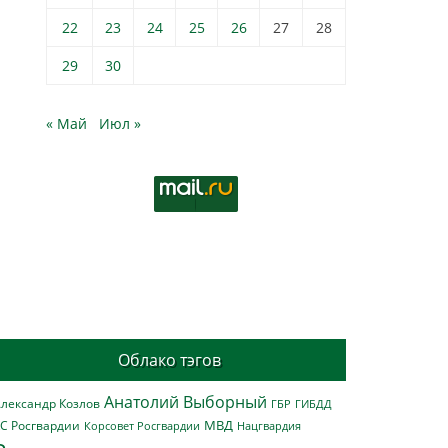
22
23
24
25
26
27
28
29
30
« Май
Июл »
Облако тэгов
Анатолий Выборный
лександр Козлов
ГБР
ГИБДД
МВД
С Росгвардии
Нацгвардия
Корсовет Росгвардии