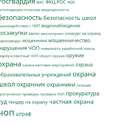
Росгвардия
ФКЦ РОС
ФАС
ЧОО
нтитеррористическая защищенность
безопасность
безопасность школ
видеонаблюдение
заимодействие с ЧОП
госзакупки
закон
конкурс на охрану
законопроект
мошенничество
мошенники
оронавирус
нарушения ЧОП
невыплата заработной платы
оружие
едобросовестный ЧОП
оборот оружия
охрана
охрана
охрана массовых мероприятий
охрана
образовательных учреждений
школ
охранник
охранники
полиция
прокуратура
проверка
реступление
проверка ЧОП
суд
частная охрана
тендер на охрану
чоп
штраф