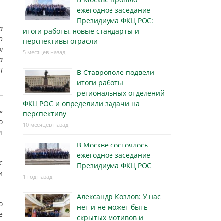
ежегодное заседание
Президиума ФКЦ РОС:
а
итоги работы, новые стандарты и
о
перспективы отрасли
я
5 месяцев назад
а
П
В Ставрополе подвели
итоги работы
региональных отделений
ФКЦ РОС и определили задачи на
»
перспективу
о
10 месяцев назад
л
В Москве состоялось
ежегодное заседание
с
Президиума ФКЦ РОС
и
1 год назад
Александр Козлов: У нас
о
нет и не может быть
е
скрытых мотивов и