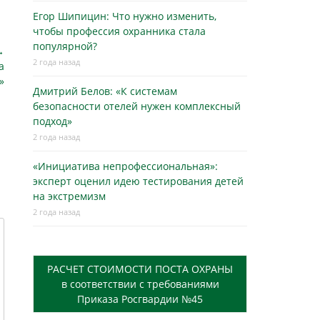
Егор Шипицин: Что нужно изменить,
чтобы профессия охранника стала
популярной?
→
2 года назад
а
»
Дмитрий Белов: «К системам
безопасности отелей нужен комплексный
подход»
2 года назад
«Инициатива непрофессиональная»:
эксперт оценил идею тестирования детей
на экстремизм
2 года назад
РАСЧЕТ СТОИМОСТИ ПОСТА ОХРАНЫ
в соответствии с требованиями
Приказа Росгвардии №45