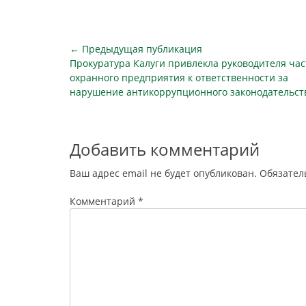
охраны этой организации начнет
охранник
работать с 1 апреля 2024 года в…
«Установле
Навигация
← Предыдущая публикация
Предыдущая
Прокуратура Калуги привлекла руководителя час
по
публикация
охранного предприятия к ответственности за
записям
нарушение антикоррупционного законодательст
Добавить комментарий
Ваш адрес email не будет опубликован.
Обязател
Комментарий
*