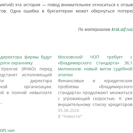
риятий) эта история — повод внимательнее относиться к отзыв
гов. Одна ошибка в бухгалтерии может обернуться потере
По материалам
krsk.aif.ruc
директора фирмы будут
Московский ЧОП требует с
долги охраннику
«Владимирского стандарта» 36,1
Уренгое (ЯНАО) перед
миллионов: новый виток судебной
едстанет исполняющий
эпопеи
ности директора
Финансовые и юридические
еской организации,
проблемы «Владимирского
ый в полной невыплате
стандарта» продолжают множиться
й платы сотруднику. Долг
с угрожающей скоростью. К уже
более 98 тысяч рублей.
"
внушительному списку кредиторов
 дело рассмотрит суд,
и истцов присоединилась
05.08.2026
 в окружном следкоме.
московская охранная фирма —
В "Новости"
 URA.RU уточнили, что
ЧОП «РЕЙНИР» подала иск к
дет о долге перед
производителю колбасных изделий
ЧОП
,
чоп