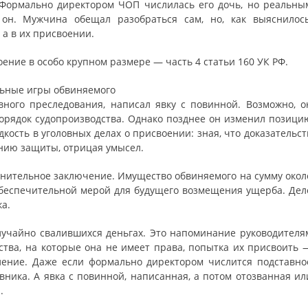
 Формально директором ЧОП числилась его дочь, но реальны
н. Мужчина обещал разобраться сам, но, как выяснилось
 а в их присвоении.
ение в особо крупном размере — часть 4 статьи 160 УК РФ.
льные игры обвиняемого
вного преследования, написал явку с повинной. Возможно, о
орядок судопроизводства. Однако позднее он изменил позици
дкость в уголовных делах о присвоении: зная, что доказательст
нию защиты, отрицая умысел.
инительное заключение. Имущество обвиняемого на сумму окол
обеспечительной мерой для будущего возмещения ущерба. Дел
а.
лучайно свалившихся деньгах. Это напоминание руководителя
ства, на которые она не имеет права, попытка их присвоить 
пление. Даже если формально директором числится подставно
овника. А явка с повинной, написанная, а потом отозванная ил
.