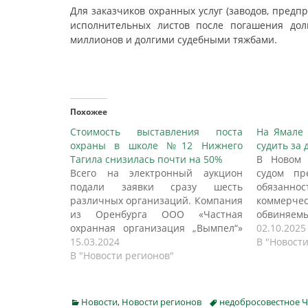
Для заказчиков охранных услуг (заводов, предп
исполнительных листов после погашения дол
миллионов и долгими судебными тяжбами.
Похожее
Стоимость выставления поста
На Ямале 
охраны в школе №12 Нижнего
судить за 
Тагила снизилась почти на 50%
В Новом 
Всего на электронный аукцион
судом пр
подали заявки сразу шесть
обязан
различных организаций. Компания
коммерч
из Оренбурга ООО «Частная
обвиняем
охранная организация „Вымпел“»
заработно
02.10.2025
снизило начальную цену контракта
15.03.2024
составил 
В "Новости
с 6,8 миллиона до 3,6 миллиона
В "Новости регионов"
Уголовное
рублей. Именно с ними
сообщили
администрация и заключает
Источники
контракт, пишет tagilcity.ru. Пост
речь и
Categories
Tags
Новости
,
Новости регионов
недобросовестное 