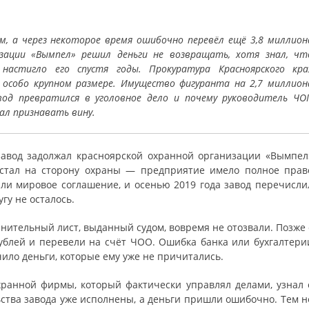
м, а через некоторое время ошибочно перевёл ещё 3,8 миллион
изации «Вымпел» решил деньги не возвращать, хотя знал, чт
 настигло его спустя годы. Прокуратура Красноярского кра
 особо крупном размере. Имущество фигуранта на 2,7 миллион
вод превратился в уголовное дело и почему руководитель ЧО
мал признавать вину.
завод задолжал красноярской охранной организации «Вымпел
встал на сторону охраны — предприятие имело полное прав
ли мировое соглашение, и осенью 2019 года завод перечисли
гу не осталось.
нительный лист, выданный судом, вовремя не отозвали. Позже 
ублей и перевели на счёт ЧОО. Ошибка банка или бухгалтери
чило деньги, которые ему уже не причитались.
хранной фирмы, который фактически управлял делами, узнал 
ьства завода уже исполнены, а деньги пришли ошибочно. Тем н