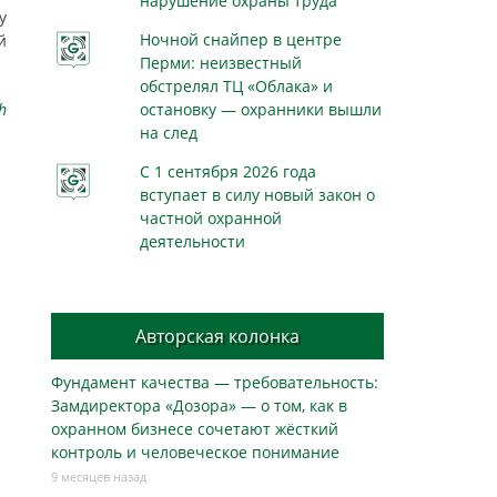
нарушение охраны труда
у
Ночной снайпер в центре
й
Перми: неизвестный
обстрелял ТЦ «Облака» и
h
остановку — охранники вышли
на след
С 1 сентября 2026 года
вступает в силу новый закон о
частной охранной
деятельности
Авторская колонка
Фундамент качества — требовательность:
Замдиректора «Дозора» — о том, как в
охранном бизнесe сочетают жёсткий
контроль и человеческое понимание
9 месяцев назад