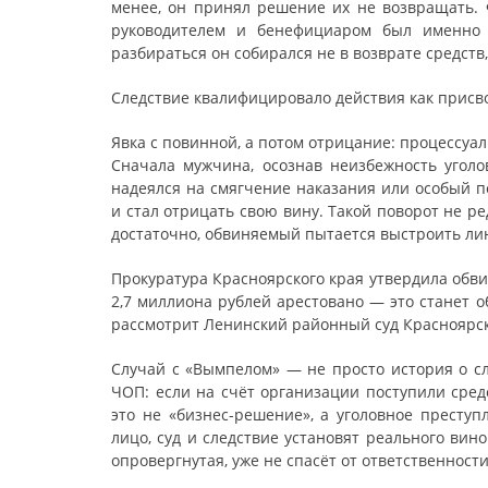
менее, он принял решение их не возвращать.
руководителем и бенефициаром был именно о
разбираться он собирался не в возврате средств,
Следствие квалифицировало действия как присво
Явка с повинной, а потом отрицание: процессуа
Сначала мужчина, осознав неизбежность уголо
надеялся на смягчение наказания или особый п
и стал отрицать свою вину. Такой поворот не ре
достаточно, обвиняемый пытается выстроить ли
Прокуратура Красноярского края утвердила обв
2,7 миллиона рублей арестовано — это станет 
рассмотрит Ленинский районный суд Красноярск
Случай с «Вымпелом» — не просто история о с
ЧОП: если на счёт организации поступили сред
это не «бизнес-решение», а уголовное престу
лицо, суд и следствие установят реального вин
опровергнутая, уже не спасёт от ответственности