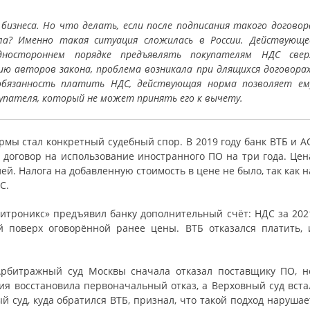
изнеса. Но что делать, если после подписания такого договор
ла? Именно такая ситуация сложилась в России. Действующе
дностороннем порядке предъявлять покупателям НДС свер
ию авторов закона, проблема возникала при длящихся договорах
 обязанность платить НДС, действующая норма позволяет ем
купателя, который не может принять его к вычету.
мы стал конкретный судебный спор. В 2019 году банк ВТБ и А
договор на использование иностранного ПО на три года. Цен
ей. Налога на добавленную стоимость в цене не было, так как н
С.
Ситроникс» предъявил банку дополнительный счёт: НДС за 202
 поверх оговорённой ранее цены. ВТБ отказался платить, 
Арбитражный суд Москвы сначала отказал поставщику ПО, н
ия восстановила первоначальный отказ, а Верховный суд вста
й суд, куда обратился ВТБ, признал, что такой подход нарушае