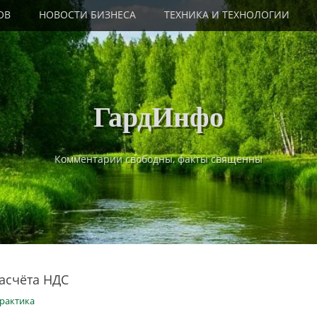
ОВ
НОВОСТИ БИЗНЕСА
ТЕХНИКА И ТЕХНОЛОГИИ
ГардИнфо
Комментарии свободны, факты священны
асчёта НДС
рактика