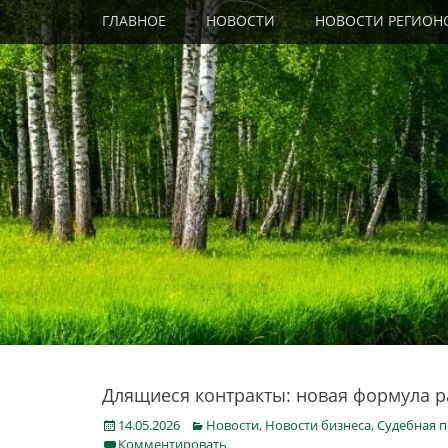
Primary Menu
Skip
ГЛАВНОЕ
НОВОСТИ
НОВОСТИ РЕГИОН
to
content
Длящиеся контракты: новая формула р
Posted
Categories
14.05.2026
Новости
,
Новости бизнеса
,
Судебная п
on
Комментировать