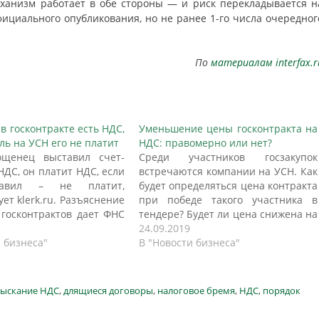
еханизм работает в обе стороны — и риск перекладывается н
официального опубликования, но не ранее 1-го числа очередног
По
материалам interfax.r
в госконтракте есть НДС,
Уменьшение цены госконтракта на
ль на УСН его не платит
НДС: правомерно или нет?
ощенец выставил счет-
Среди участников госзакупок
НДС, он платит НДС, если
встречаются компании на УСН. Как
авил – не платит,
будет определяться цена контракта
ет klerk.ru. Разъяснение
при победе такого участника в
 госконтрактов дает ФНС
тендере? Будет ли цена снижена на
от 10.10.2023 № СД-4-
размер налога на добавленную
24.09.2019
0@. Указание в
 бизнеса"
стоимость или нет? Закон № 44-ФЗ
В "Новости бизнеса"
венном контракте цены
и упрощенная система
амо по себе не обязывает
налогообложения По Закону № 44-
, применяющего УСН,
ФЗ, о контрактной системе в сфере
зыскание НДС
,
длящиеся договоры
,
налоговое бремя
,
НДС
,
порядок
 счет-фактуру. Однако
закупок товаров, работ, услуг…
ыставит…