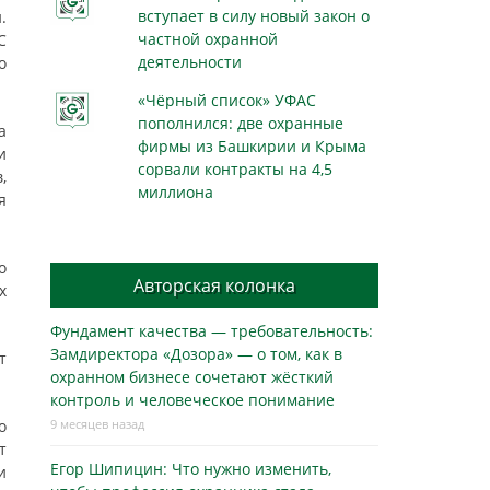
вступает в силу новый закон о
.
частной охранной
С
деятельности
о
«Чёрный список» УФАС
пополнился: две охранные
а
фирмы из Башкирии и Крыма
и
сорвали контракты на 4,5
,
миллиона
я
о
Авторская колонка
х
Фундамент качества — требовательность:
Замдиректора «Дозора» — о том, как в
т
охранном бизнесe сочетают жёсткий
контроль и человеческое понимание
о
9 месяцев назад
т
Егор Шипицин: Что нужно изменить,
и