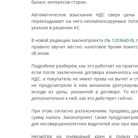
баланс интересов сторон.
Автоматическое взыскание НДС сверх цены 
перекладывает на него некомпенсируемые поте
указали в решении КС.
В новой редакции законопроекта (
№ 1203640-8
),
правило звучит жёстко: налоговое бремя ложит
об ином.
Подробнее разберём, как это работает на практ
если после заключения договора изменилось на
НДС, а покупатель не имеет права на вычет и с
не предусмотрели в нём механизм урегулиров
исходя из цены, указанной в договоре. То ес
дополнительно к ней, как это действует сейчас.
При этом, согласно разъяснениям, продавец да
сумму налога. Законопроект также предусматри
для несовершеннолетних водителей или при эва
Несмотря на очевидный крен в пользу по