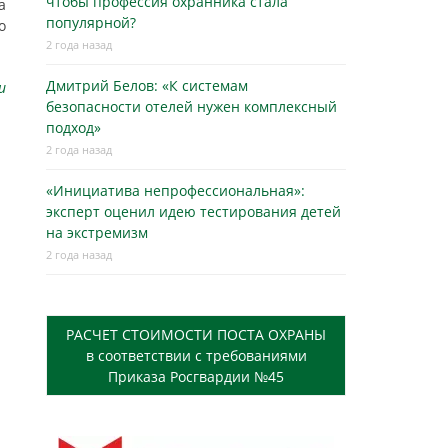
чтобы профессия охранника стала
а
популярной?
о
2 года назад
Дмитрий Белов: «К системам
u
безопасности отелей нужен комплексный
подход»
2 года назад
«Инициатива непрофессиональная»:
эксперт оценил идею тестирования детей
на экстремизм
2 года назад
РАСЧЕТ СТОИМОСТИ ПОСТА ОХРАНЫ
в соответствии с требованиями
Приказа Росгвардии №45