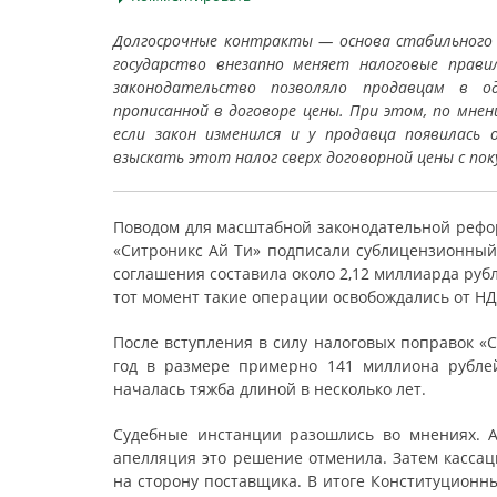
Долгосрочные контракты — основа стабильного б
государство внезапно меняет налоговые прави
законодательство позволяло продавцам в о
прописанной в договоре цены. При этом, по мнен
если закон изменился и у продавца появилась
взыскать этот налог сверх договорной цены с по
Поводом для масштабной законодательной рефор
«Ситроникс Ай Ти» подписали сублицензионный 
соглашения составила около 2,12 миллиарда рубл
тот момент такие операции освобождались от НД
После вступления в силу налоговых поправок «
год в размере примерно 141 миллиона рублей
началась тяжба длиной в несколько лет.
Судебные инстанции разошлись во мнениях. 
апелляция это решение отменила. Затем кассац
на сторону поставщика. В итоге Конституционны