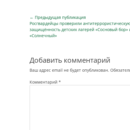
являются обязательным для
исполнения ими; - обязанность
устанавливать…
Навигация
← Предыдущая публикация
Предыдущая
Росгвардейцы проверили антитеррористическу
по
публикация
защищённость детских лагерей «Сосновый бор» 
записям
«Солнечный»
Добавить комментарий
Ваш адрес email не будет опубликован.
Обязател
Комментарий
*