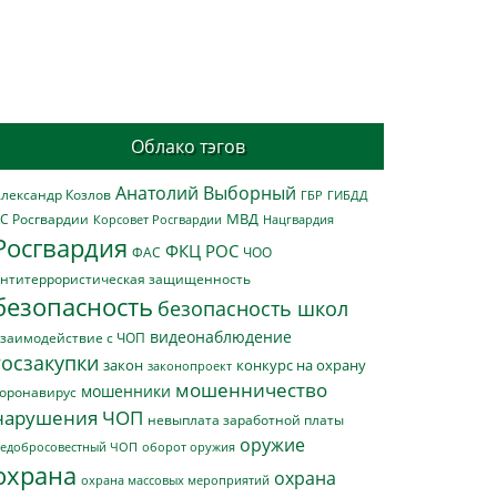
Облако тэгов
Анатолий Выборный
лександр Козлов
ГБР
ГИБДД
МВД
С Росгвардии
Нацгвардия
Корсовет Росгвардии
Росгвардия
ФКЦ РОС
ФАС
ЧОО
нтитеррористическая защищенность
безопасность
безопасность школ
видеонаблюдение
заимодействие с ЧОП
госзакупки
закон
конкурс на охрану
законопроект
мошенничество
мошенники
оронавирус
нарушения ЧОП
невыплата заработной платы
оружие
едобросовестный ЧОП
оборот оружия
охрана
охрана
охрана массовых мероприятий