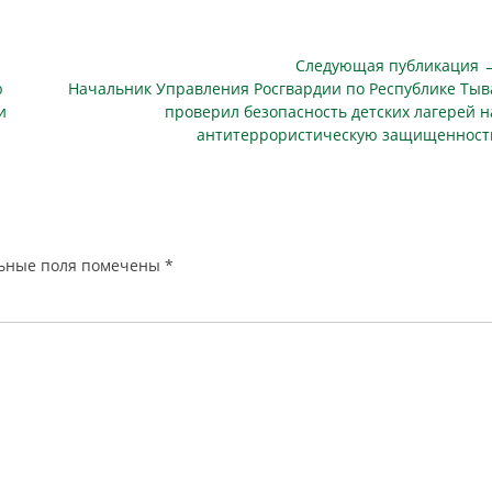
Следующая публикация 
Следующая
ю
Начальник Управления Росгвардии по Республике Тыв
публикация
и
проверил безопасность детских лагерей н
антитеррористическую защищенност
ьные поля помечены
*