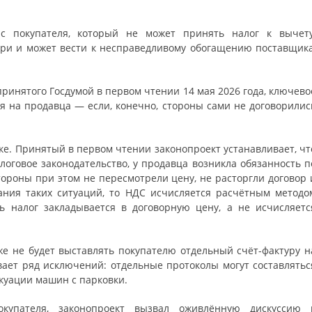
с покупателя, который не может принять налог к вычету
ри и может вести к несправедливому обогащению поставщика
 принятого Госдумой в первом чтении 14 мая 2026 года, ключево
ся на продавца — если, конечно, стороны сами не договорилис
ике. Принятый в первом чтении законопроект устанавливает, чт
логовое законодательство, у продавца возникла обязанность п
тороны при этом не пересмотрели цену, не расторгли договор 
ания таких ситуаций, то НДС исчисляется расчётным методо
ть налог закладывается в договорную цену, а не исчисляетс
же не будет выставлять покупателю отдельный счёт-фактуру н
вает ряд исключений: отдельные протоколы могут составлятьс
куации машин с парковки.
купателя, законопроект вызвал оживлённую дискуссию 