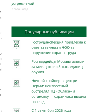
устремлений
2 года назад
,
,
Популярные публикации
е
ь
Гострудинспекция привлекла к
ответственности ЧОО за
нарушение охраны труда
о
о
Росгвардейцы Москвы изъяли
и
за месяц около 3 тыс. единиц
м
оружия
я
Ночной снайпер в центре
Перми: неизвестный
а
обстрелял ТЦ «Облака» и
я
остановку — охранники вышли
на след
С 1 сентября 2026 года
в