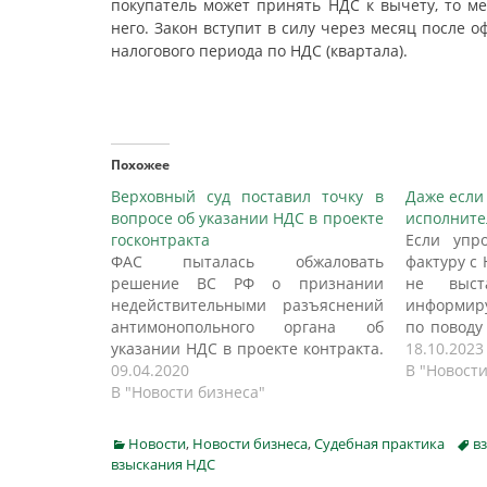
покупатель может принять НДС к вычету, то м
него. Закон вступит в силу через месяц после 
налогового периода по НДС (квартала).
Похожее
Верховный суд поставил точку в
Даже если 
вопросе об указании НДС в проекте
исполните
госконтракта
Если упр
ФАС пыталась обжаловать
фактуру с 
решение ВС РФ о признании
не выст
недействительными разъяснений
информиру
антимонопольного органа об
по поводу
указании НДС в проекте контракта.
в письме 
18.10.2023
Контролеры указывали на
09.04.2020
3/1295
В "Новости
следующее: - оспариваемое
В "Новости бизнеса"
государст
письмо - обобщенный ответ ФАС
«с НДС» с
на вопросы, поступающие от ее
продавца
Categories
Tags
Новости
,
Новости бизнеса
,
Судебная практика
в
территориальных управлений, и
выставить
взыскания НДС
содержащиеся в нем указания не
если он в