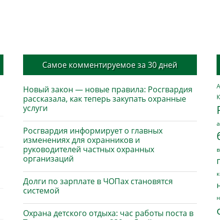
Самое комментируемое за 30 дней
А
Новый закон — новые правила: Росгвардия
К
рассказала, как теперь закупать охранные
услуги
а
Росгвардия информирует о главных
изменениях для охранников и
руководителей частных охранных
в
организаций
к
Долги по зарплате в ЧОПах становятся
системой
н
Охрана детского отдыха: час работы поста в