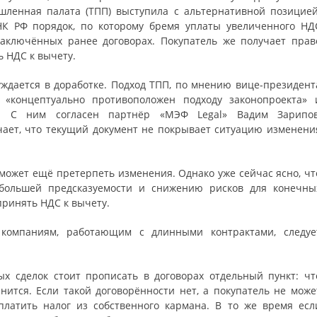
шленная палата (ТПП) выступила с альтернативной позицией
НК РФ порядок, по которому бремя уплаты увеличенного НД
аключённых ранее договорах. Покупатель же получает прав
ь НДС к вычету.
ждается в доработке. Подход ТПП, по мнению вице-президент
«концептуально противоположен подходу законопроекта» 
м. С ним согласен партнёр «МЭФ Legal» Вадим Зарипов
чает, что текущий документ не покрывает ситуацию изменени
 может ещё претерпеть изменения. Однако уже сейчас ясно, чт
большей предсказуемости и снижению рисков для конечны
принять НДС к вычету.
компаниям, работающим с длинными контрактами, следуе
х сделок стоит прописать в договорах отдельный пункт: чт
енится. Если такой договорённости нет, а покупатель не може
платить налог из собственного кармана. В то же время есл