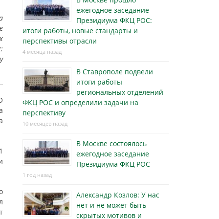
ежегодное заседание
а
Президиума ФКЦ РОС:
е
итоги работы, новые стандарты и
х
перспективы отрасли
:
4 месяца назад
у
В Ставрополе подвели
итоги работы
региональных отделений
О
ФКЦ РОС и определили задачи на
а
перспективу
а
10 месяцев назад
В Москве состоялось
1
ежегодное заседание
и
Президиума ФКЦ РОС
1 год назад
о
Александр Козлов: У нас
л
нет и не может быть
т
скрытых мотивов и