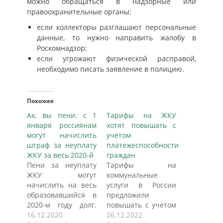
можно обращаться в надзорные или
правоохранительные органы:
если коллекторы разглашают персональные
данные, то нужно направить жалобу в
Роскомнадзор;
если угрожают физической расправой,
необходимо писать заявление в полицию.
Похожее
Ах, вы пени: с 1
Тарифы на ЖКУ
января россиянам
хотят повышать с
могут начислить
учетом
штраф за неуплату
платежеспособности
ЖКУ за весь 2020-й
граждан
Пени за неуплату
Тарифы на
ЖКУ могут
коммунальные
начислить на весь
услуги в России
образовавшийся в
предложили
2020-м году долг.
повышать с учетом
При введении
16.12.2020
платежеспособности
26.12.2022