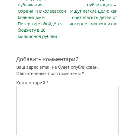
по
публикация
публикация →
Предыдущая
Следующая
Охрана «Николаевской
Ищут легкие цели: как
записям
публикация
публикация
больницы» в
обезопасить детей от
Петергофе обойдётся
интернет-мошенников
бюджету в 28
миллионов рублей
Добавить комментарий
Ваш адрес email не будет опубликован.
Обязательные поля помечены
*
Комментарий
*