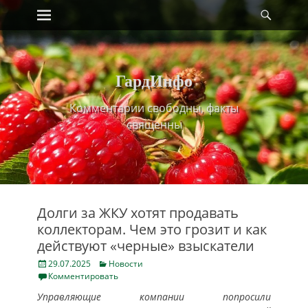
Primary Menu
Найт
Skip
to
content
ГардИнфо
Комментарии свободны, факты
священны
Долги за ЖКУ хотят продавать
коллекторам. Чем это грозит и как
действуют «черные» взыскатели
Posted
Categories
29.07.2025
Новости
on
Комментировать
Управляющие компании попросили