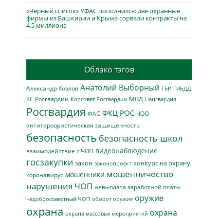
«Чёрный список» УФАС пополнился: две охранные
фирмы из Башкирии и Крыма сорвали контракты на
4,5 миллиона
Облако тэгов
Анатолий Выборный
Александр Козлов
ГБР
ГИБДД
МВД
КС Росгвардии
Нацгвардия
Корсовет Росгвардии
Росгвардия
ФКЦ РОС
ФАС
ЧОО
антитеррористическая защищенность
безопасность
безопасность школ
видеонаблюдение
взаимодействие с ЧОП
госзакупки
закон
конкурс на охрану
законопроект
мошенничество
мошенники
коронавирус
нарушения ЧОП
невыплата заработной платы
оружие
недобросовестный ЧОП
оборот оружия
охрана
охрана
охрана массовых мероприятий