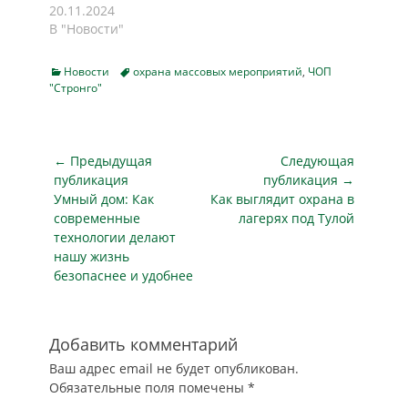
20.11.2024
В "Новости"
Categories
Tags
Новости
охрана массовых мероприятий
,
ЧОП
"Стронго"
Навигация
← Предыдущая
Следующая
по
публикация
публикация →
Предыдущая
Следующая
Умный дом: Как
Как выглядит охрана в
записям
публикация
публикация
современные
лагерях под Тулой
технологии делают
нашу жизнь
безопаснее и удобнее
Добавить комментарий
Ваш адрес email не будет опубликован.
Обязательные поля помечены
*