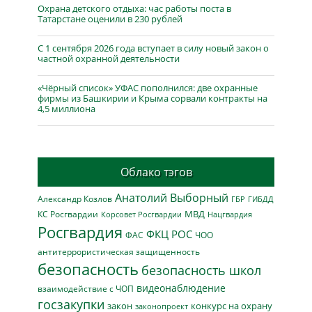
Охрана детского отдыха: час работы поста в
Татарстане оценили в 230 рублей
С 1 сентября 2026 года вступает в силу новый закон о
частной охранной деятельности
«Чёрный список» УФАС пополнился: две охранные
фирмы из Башкирии и Крыма сорвали контракты на
4,5 миллиона
Облако тэгов
Анатолий Выборный
Александр Козлов
ГБР
ГИБДД
МВД
КС Росгвардии
Нацгвардия
Корсовет Росгвардии
Росгвардия
ФКЦ РОС
ФАС
ЧОО
антитеррористическая защищенность
безопасность
безопасность школ
видеонаблюдение
взаимодействие с ЧОП
госзакупки
закон
конкурс на охрану
законопроект