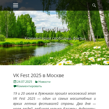
Primary Menu
Найт
Skip
to
content
ГардИнфо
Комментарии свободны, факты
священны
VK Fest 2025 в Москве
Posted
Categories
24.07.2025
Новости
on
Комментировать
19 и 20 июля в Лужниках прошёл московский этап
VK Fest 2025 — один из самых масштабных и
ярких летних фестивалей страны. Два дня —
море людей, любимая музыка, блогеры, фудкорты,