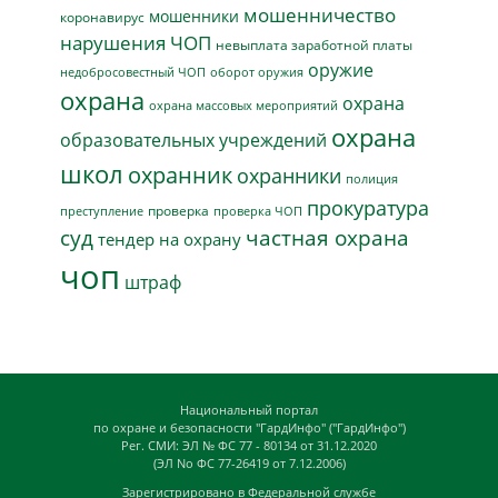
мошенничество
мошенники
коронавирус
нарушения ЧОП
невыплата заработной платы
оружие
недобросовестный ЧОП
оборот оружия
охрана
охрана
охрана массовых мероприятий
охрана
образовательных учреждений
школ
охранник
охранники
полиция
прокуратура
проверка
преступление
проверка ЧОП
суд
частная охрана
тендер на охрану
чоп
штраф
Национальный портал
по охране и безопасности "ГардИнфо" ("ГардИнфо")
Рег. СМИ: ЭЛ № ФС 77 - 80134 от 31.12.2020
(ЭЛ No ФС 77-26419 от 7.12.2006)
Зарегистрировано в Федеральной службе