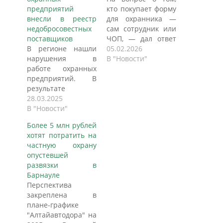
предприятий
кто покупает форму
внесли в реестр
для охранника —
недобросовестных
сам сотрудник или
поставщиков
ЧОП, — дал ответ
В регионе нашли
авторитетный
05.02.2026
нарушения в
правовой ресурс
В "Новости"
работе охранных
Онлайнинспекция.рф.
предприятий. В
Когда частное
результате
охранное
несколько ЧОПов,
28.03.2025
предприятие
которые
В "Новости"
устанавливает для
обеспечивали
своих сотрудников
Более 5 млн рублей
защищённость
обязательное
хотят потратить на
тамбовских
ношение
частную охрану
больниц и
форменной одежды
опустевшей
поликлиник,
определенного
развязки в
попали в «чёрный
образца, оно
Барнауле
список». Об этом
автоматически
Перспектива
сообщили на
берет на себя
закреплена в
заседании
полную
плане-графике
региональной
ответственность за
"Алтайавтодора" на
комиссии по
ее обеспечение.