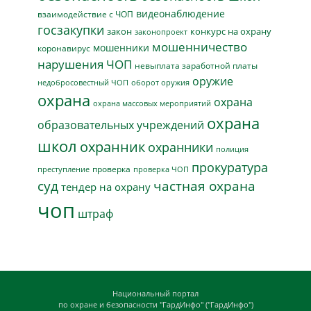
видеонаблюдение
взаимодействие с ЧОП
госзакупки
закон
конкурс на охрану
законопроект
мошенничество
мошенники
коронавирус
нарушения ЧОП
невыплата заработной платы
оружие
недобросовестный ЧОП
оборот оружия
охрана
охрана
охрана массовых мероприятий
охрана
образовательных учреждений
школ
охранник
охранники
полиция
прокуратура
проверка
преступление
проверка ЧОП
суд
частная охрана
тендер на охрану
чоп
штраф
Национальный портал
по охране и безопасности "ГардИнфо" ("ГардИнфо")