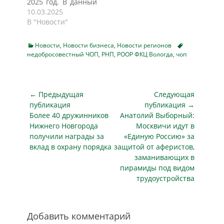
2025 год. В данный
противодействию
Это правило
момент на
10.03.2025
нелегальной
действует
строительной
В "Новости"
занятости,
независимо от…
площадке работы
информирует
не проводятся,
tvtambov.ru. В
Categories
Tags
Новости
,
Новости бизнеса
,
Новости регионов
пишет ТОЛК.
регионе проверили
недобросовестный ЧОП
,
РНП
,
РООР ФКЦ Вологда
,
чоп
"Алтайавтодор"
почти 200
запланировал в
социальных
2025 году закупку
учреждений,
на 5 млн рублей. На
Навигация
← Предыдущая
Следующая
которые охраняют
эти деньги хотят
по
ЧОП. В работе 9
публикация
публикация →
нанять частное
предприятий…
Предыдущая
Следующая
Более 40 дружинников
Анатолий Выборный:
записям
охранное
публикация
публикация
Нижнего Новгорода
Москвичи идут в
агентство, чтобы
получили награды за
«Единую Россию» за
присматривать за
вклад в охрану порядка
защитой от аферистов,
пока еще не
заманивающих в
достроенной
пирамиды под видом
развязкой на
трудоустройства
Змеиногорском
тракте. С
прошлого…
Добавить комментарий