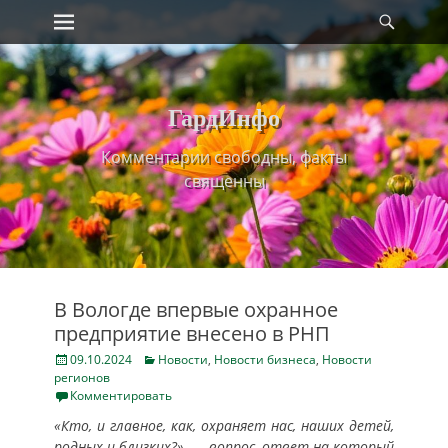
Primary Menu
Найт
Skip
to
content
ГардИнфо
Комментарии свободны, факты
священны
В Вологде впервые охранное
предприятие внесено в РНП
Posted
Categories
09.10.2024
Новости
,
Новости бизнеса
,
Новости
on
регионов
Комментировать
«Кто, и главное, как, охраняет нас, наших детей,
родных и близких?», — вопрос, ответ на который