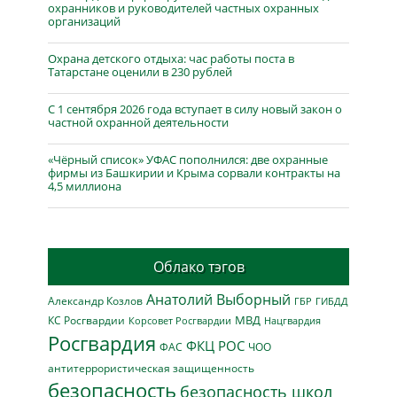
охранников и руководителей частных охранных
организаций
Охрана детского отдыха: час работы поста в
Татарстане оценили в 230 рублей
С 1 сентября 2026 года вступает в силу новый закон о
частной охранной деятельности
«Чёрный список» УФАС пополнился: две охранные
фирмы из Башкирии и Крыма сорвали контракты на
4,5 миллиона
Облако тэгов
Анатолий Выборный
Александр Козлов
ГБР
ГИБДД
МВД
КС Росгвардии
Нацгвардия
Корсовет Росгвардии
Росгвардия
ФКЦ РОС
ФАС
ЧОО
антитеррористическая защищенность
безопасность
безопасность школ