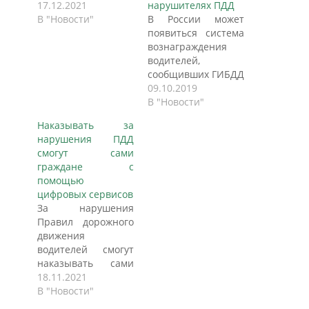
17.12.2021
нарушителях ПДД
В "Новости"
В России может
появиться система
вознаграждения
водителей,
сообщивших ГИБДД
о нарушителях на
09.10.2019
дорогах. С
В "Новости"
соответствующим
Наказывать за
предложением к
нарушения ПДД
главе МВД
смогут сами
обратился депутат
граждане с
заксобрания
помощью
Ленобласти
цифровых сервисов
Владимир Петров,
За нарушения
сообщает РИА
Правил дорожного
«Новости». По его
движения
словам, системы
водителей смогут
видеофиксации
наказывать сами
нарушений
граждане с
18.11.2021
снизили число
помощью нового
В "Новости"
нарушений правил
мобильного
ПДД, однако