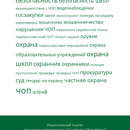
безопасность
безопасность школ
видеонаблюдение
взаимодействие с ЧОП
госзакупки
закон
конкурс на охрану
законопроект
мошенничество
мошенники
коронавирус
нарушения ЧОП
невыплата заработной платы
оружие
недобросовестный ЧОП
оборот оружия
охрана
охрана
охрана массовых мероприятий
охрана
образовательных учреждений
школ
охранник
охранники
полиция
прокуратура
проверка
преступление
проверка ЧОП
суд
частная охрана
тендер на охрану
чоп
штраф
Национальный портал
по охране и безопасности "ГардИнфо" ("ГардИнфо")