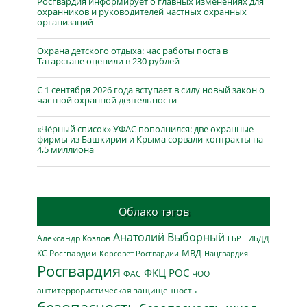
Росгвардия информирует о главных изменениях для
охранников и руководителей частных охранных
организаций
Охрана детского отдыха: час работы поста в
Татарстане оценили в 230 рублей
С 1 сентября 2026 года вступает в силу новый закон о
частной охранной деятельности
«Чёрный список» УФАС пополнился: две охранные
фирмы из Башкирии и Крыма сорвали контракты на
4,5 миллиона
Облако тэгов
Анатолий Выборный
Александр Козлов
ГБР
ГИБДД
МВД
КС Росгвардии
Нацгвардия
Корсовет Росгвардии
Росгвардия
ФКЦ РОС
ФАС
ЧОО
антитеррористическая защищенность