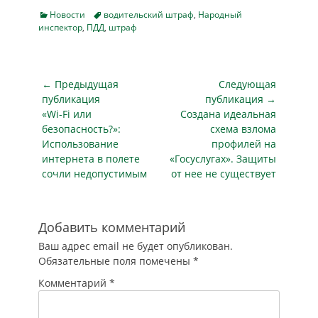
сервиса. Президент
окончательно не
Categories
Tags
Новости
водительский штраф
,
Народный
поручил
инспектор
,
ПДД
,
штраф
решили проблему.
правительству до 1
«В данной связи
июня закончить
действенной мерой
работу над
стало…
внесением в
Навигация
← Предыдущая
Следующая
законодательство
по
публикация
публикация →
соответствующих
Предыдущая
Следующая
«Wi-Fi или
Создана идеальная
записям
поправок. К этой же
публикация
публикация
безопасность?»:
схема взлома
дате поручено
Использование
профилей на
закончить работу
интернета в полете
«Госуслугах». Защиты
по внесению
сочли недопустимым
от нее не существует
изменений в
законодательство о
передаче
полномочий по
Добавить комментарий
администрированию
Ваш адрес email не будет опубликован.
штрафов с камер
Обязательные поля помечены
*
от…
Комментарий
*