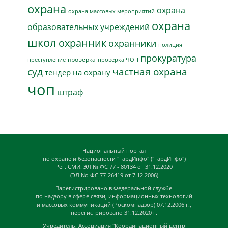
охрана
охрана
охрана массовых мероприятий
охрана
образовательных учреждений
школ
охранник
охранники
полиция
прокуратура
проверка
преступление
проверка ЧОП
суд
частная охрана
тендер на охрану
чоп
штраф
Национальный портал
по охране и безопасности "ГардИнфо" ("ГардИнфо")
Рег. СМИ: ЭЛ № ФС 77 - 80134 от 31.12.2020
(ЭЛ No ФС 77-26419 от 7.12.2006)
Зарегистрировано в Федеральной службе
по надзору в сфере связи, информационных технологий
и массовых коммуникаций (Роскомнадзор) 07.12.2006 г.,
перегистрировано 31.12.2020 г.
Учредитель: Ассоциация "Координационный центр