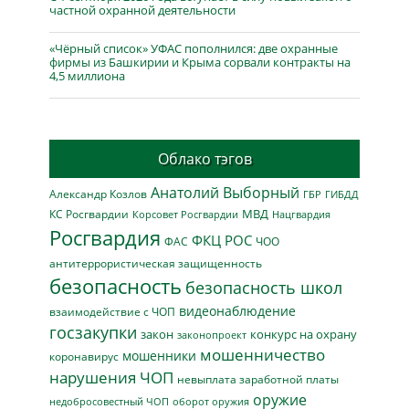
частной охранной деятельности
«Чёрный список» УФАС пополнился: две охранные
фирмы из Башкирии и Крыма сорвали контракты на
4,5 миллиона
Облако тэгов
Анатолий Выборный
Александр Козлов
ГБР
ГИБДД
МВД
КС Росгвардии
Нацгвардия
Корсовет Росгвардии
Росгвардия
ФКЦ РОС
ФАС
ЧОО
антитеррористическая защищенность
безопасность
безопасность школ
видеонаблюдение
взаимодействие с ЧОП
госзакупки
закон
конкурс на охрану
законопроект
мошенничество
мошенники
коронавирус
нарушения ЧОП
невыплата заработной платы
оружие
недобросовестный ЧОП
оборот оружия