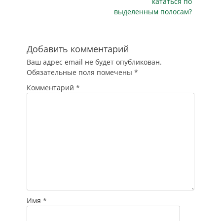
кататься по
исключение
выделенным полосам?
составляют дроны,
используемые по
решению властей.
Об этом
Добавить комментарий
сообщается в
Ваш адрес email не будет опубликован.
телеграм-канале
Обязательные поля помечены
*
мэра Сергея
Собянина. Он…
Комментарий
*
Имя
*