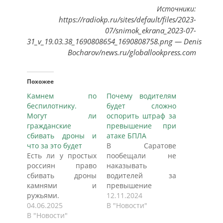
Источники:
https://radiokp.ru/sites/default/files/2023-
07/snimok_ekrana_2023-07-
31_v_19.03.38_1690808654_1690808758.png — Denis
Bocharov/news.ru/globallookpress.com
Похожее
Камнем по
Почему водителям
беспилотнику.
будет сложно
Могут ли
оспорить штраф за
гражданские
превышение при
сбивать дроны и
атаке БПЛА
что за это будет
В Саратове
Есть ли у простых
пообещали не
россиян право
наказывать
сбивать дроны
водителей за
камнями и
превышение
ружьями.
скорости при атаке
12.11.2024
Беспилотники
04.06.2025
БПЛА. Однако
В "Новости"
стали постоянным
В "Новости"
юристы считают,