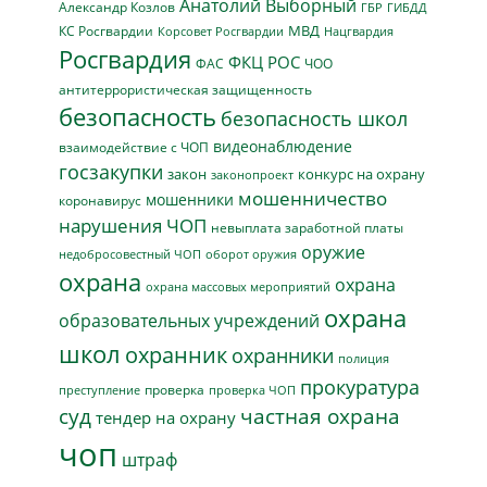
Анатолий Выборный
Александр Козлов
ГБР
ГИБДД
МВД
КС Росгвардии
Нацгвардия
Корсовет Росгвардии
Росгвардия
ФКЦ РОС
ФАС
ЧОО
антитеррористическая защищенность
безопасность
безопасность школ
видеонаблюдение
взаимодействие с ЧОП
госзакупки
закон
конкурс на охрану
законопроект
мошенничество
мошенники
коронавирус
нарушения ЧОП
невыплата заработной платы
оружие
недобросовестный ЧОП
оборот оружия
охрана
охрана
охрана массовых мероприятий
охрана
образовательных учреждений
школ
охранник
охранники
полиция
прокуратура
проверка
преступление
проверка ЧОП
суд
частная охрана
тендер на охрану
чоп
штраф