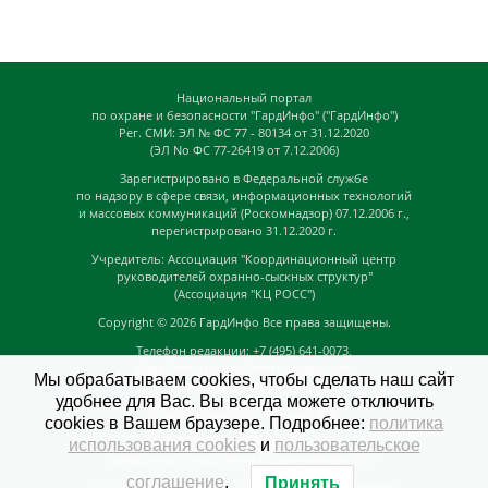
Национальный портал
по охране и безопасности "ГардИнфо" ("ГардИнфо")
Рег. СМИ: ЭЛ № ФС 77 - 80134 от 31.12.2020
(ЭЛ No ФС 77-26419 от 7.12.2006)
Зарегистрировано в Федеральной службе
по надзору в сфере связи, информационных технологий
и массовых коммуникаций (Роскомнадзор) 07.12.2006 г.,
перегистрировано 31.12.2020 г.
Учредитель: Ассоциация "Координационный центр
руководителей охранно-сыскных структур"
(Ассоциация "КЦ РОСС")
Copyright © 2026
ГардИнфо
Все права защищены.
Телефон редакции: +7 (495) 641-0073,
Адрес электронной почты редакции:
Мы обрабатываем cookies, чтобы сделать наш сайт
news@guardinfo.online
удобнее для Вас. Вы всегда можете отключить
Главный редактор: Кузьмин Д.А.
cookies в Вашем браузере. Подробнее:
политика
На сайте могут быть размещены
использования cookies
и
пользовательское
материалы с возрастным ограничением "16+"
соглашение
.
Принять
GuardInfo based on Catch Adaptive by
Catch Themes