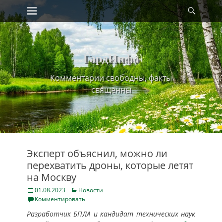
Primary Menu
Найт
Skip
to
content
ГардИнфо
Комментарии свободны, факты
священны
Эксперт объяснил, можно ли
перехватить дроны, которые летят
на Москву
Posted
Categories
01.08.2023
Новости
on
Комментировать
Разработчик БПЛА и кандидат технических наук