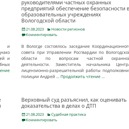
руководителями частных охранных
предприятий обеспечение безопасности 
образовательных учреждениях
Вологодской области
Posted
Categories
21.08.2023
Новости регионов
on
Комментировать
ой и
В Вологде состоялось заседание Координационног
нако
совета при Управлении Росгвардии по Вологодско
ней и
области по вопросам частной охранно
бных
деятельности. Заместитель начальника Центр
тение
лицензионно-разрешительной работы подполковни
полиции Андрей
… Продолжить чтение …
е
Верховный суд разъяснил, как оценивать
и
доказательства в делах о ДТП
Posted
Categories
21.08.2023
Судебная практика
on
Комментировать