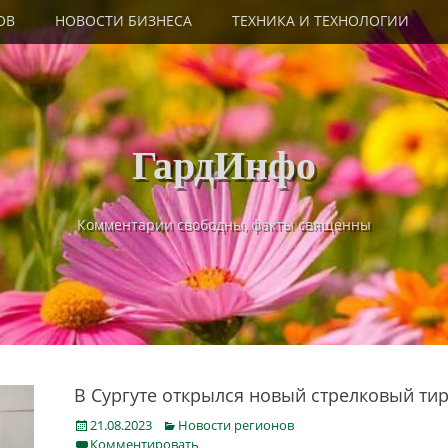
ОВ
НОВОСТИ БИЗНЕСА
ТЕХНИКА И ТЕХНОЛОГИИ
ГардИнфо
Комментарии свободны, факты священны
В Сургуте открылся новый стрелковый ти
Posted
Categories
21.08.2023
Новости регионов
on
Комментировать