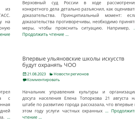
Верховный суд России в ходе рассмотрени
и из
конкретного дела детально разъяснил, как оцениват
ТАСС.
доказательства. Принципиальный момент: есл
у на
доказательства противоречивы, необходимо принят
рную
меры, чтобы прояснить ситуацию. Например,
тение
Продолжить чтение …
Впервые ульяновские школы искусств
будут охранять ЧОО
Posted
Categories
21.08.2023
Новости регионов
on
Комментировать
трел
Начальник управления культуры и организаци
ва с
досуга населения Елена Топоркова 21 августа н
анная
штабе по развитию города рассказала, что впервые 
ней
этом году услуги частных охранных
… Продолжит
ла.
…
чтение …