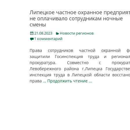
Липецкое частное охранное предприя
не оплачивало сотрудникам ночные
смены
Posted
Categories
21.08.2023
Новости регионов
on
1 комментарий
Права сотрудников частной охранной ф
защитили Госинспекция труда и регионал
прокуратура. Совместно с прокурат
Левобережного района г.Липецка Государств
инспекция труда в Липецкой области восстан
права
… Продолжить чтение …