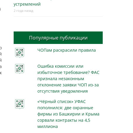
устремлений
в
2 года назад
Популярные публикации
о
ЧОПам раскрасили правила
й
й
Ошибка комиссии или
а
избыточное требование? ФАС
к
признала незаконным
отклонение заявки ЧОП из-за
отсутствия уведомления
«Чёрный список» УФАС
пополнился: две охранные
фирмы из Башкирии и Крыма
сорвали контракты на 4,5
миллиона