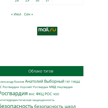
28
29
30
31
« Июл
Сен »
Облако тэгов
Анатолий Выборный
лександр Козлов
ГБР
ГИБДД
МВД
С Росгвардии
Нацгвардия
Корсовет Росгвардии
Росгвардия
ФКЦ РОС
ФАС
ЧОО
нтитеррористическая защищенность
безопасность
безопасность школ