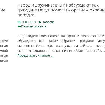
Народ и дружина: в СПЧ обсуждают как
тие
граждане могут помогать органам охран
порядка
Posted
Categories
21.08.2023
Новости
on
Комментировать
В президентском Совете по правам человека (СПЧ
ирме
обсуждают, как, каким образом граждане могу
ьная
оказывать более эффективную, чем сейчас, помощ
урой
органам охраны порядка, пишет «Мир новостей».
енная
Продолжить чтение …
овила