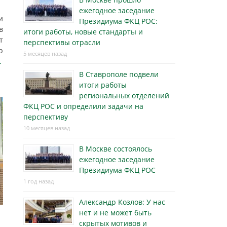
ежегодное заседание
и
Президиума ФКЦ РОС:
в
итоги работы, новые стандарты и
т
перспективы отрасли
р
5 месяцев назад
…
В Ставрополе подвели
итоги работы
региональных отделений
ФКЦ РОС и определили задачи на
перспективу
10 месяцев назад
В Москве состоялось
ежегодное заседание
Президиума ФКЦ РОС
1 год назад
Александр Козлов: У нас
нет и не может быть
скрытых мотивов и