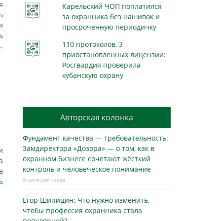
я
Карельский ЧОП поплатился
ь
за охранника без нашивок и
и
просроченную периодичку
ь
110 протоколов, 3
…
приостановленных лицензии:
Росгвардия проверила
кубанскую охрану
Авторская колонка
Фундамент качества — требовательность:
Замдиректора «Дозора» — о том, как в
и
охранном бизнесe сочетают жёсткий
а
контроль и человеческое понимание
в
9 месяцев назад
ь
Егор Шипицин: Что нужно изменить,
чтобы профессия охранника стала
популярной?