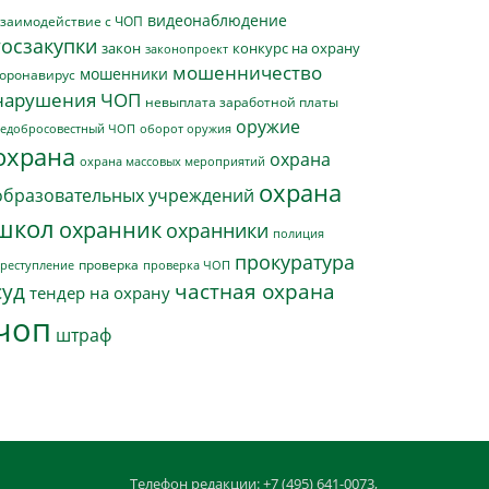
видеонаблюдение
заимодействие с ЧОП
госзакупки
закон
конкурс на охрану
законопроект
мошенничество
мошенники
оронавирус
нарушения ЧОП
невыплата заработной платы
оружие
едобросовестный ЧОП
оборот оружия
охрана
охрана
охрана массовых мероприятий
охрана
образовательных учреждений
школ
охранник
охранники
полиция
прокуратура
проверка
реступление
проверка ЧОП
суд
частная охрана
тендер на охрану
чоп
штраф
Телефон редакции: +7 (495) 641-0073,