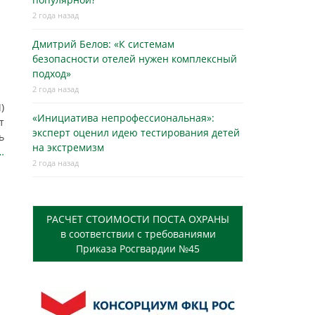
2 года назад
ы
Дмитрий Белов: «К системам
безопасности отелей нужен комплексный
подход»
2 года назад
)
«Инициатива непрофессиональная»:
т
эксперт оценил идею тестирования детей
ь
на экстремизм
…
2 года назад
РАСЧЕТ СТОИМОСТИ ПОСТА ОХРАНЫ
в соответствии с требованиями
Приказа Росгвардии №45