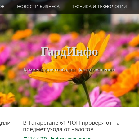
ОВ
НОВОСТИ БИЗНЕСА
ТЕХНИКА И ТЕХНОЛОГИИ
ГардИнфо
Комментарии свободны, факты священны
дили
В Татарстане 61 ЧОП проверяют на
предмет ухода от налогов
Posted
Categories
11.05.2023
Новости регионов