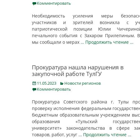
on
Комментировать
Необходимость усиления меры безопасн
участников и зрителей возникла с уч
патриотической позиции Юлии Чичерин
печального события с Захаром Прилепиным. 
мы сообщали о мерах
… Продолжить чтение …
Прокуратура нашла нарушения в
закупочной работе ТулГУ
Posted
Categories
11.05.2023
Новости регионов
on
Комментировать
Прокуратура Советского района г. Тулы пр
проверку исполнения федеральным государств
бюджетным образовательным учреждением вы
образования «Тульский государстве
университет» законодательства в сфере за
товаров, работ, услуг
… Продолжить чтение …