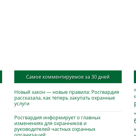
Самое комментируемое за 30 дней
А
Новый закон — новые правила: Росгвардия
К
рассказала, как теперь закупать охранные
услуги
а
Росгвардия информирует о главных
изменениях для охранников и
руководителей частных охранных
в
организаций