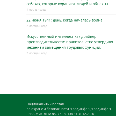
собаках, которые охраняют людей и объекты
1 месяц назад
22 июня 1941: день, когда началась война
2 месяца назад
Искусственный интеллект как драйвер
производительности: правительство утвердило
механизм замещения трудовых функций.
2 месяца назад
Национальный портал
по охране и безопасности "ГардИнфо" ("ГардИнфо")
Рег. СМИ: ЭЛ № ФС 77 - 80134 от 31.12.2020