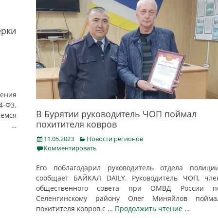
ерки
ения
4-ФЗ.
В Бурятии руководитель ЧОП поймал
аемся
похитителя ковров
ния
…
Posted
Categories
11.05.2023
Новости регионов
on
Комментировать
Его поблагодарил руководитель отдела полиции
сообщает БАЙКАЛ DAILY. Руководитель ЧОП, чле
общественного совета при ОМВД России п
Селенгинскому району Олег Миняйлов пойма
похитителя ковров с
… Продолжить чтение …