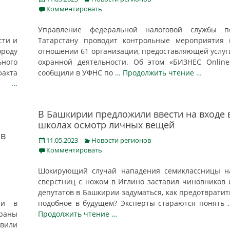
on
Комментировать
Управление федеральной налоговой службы п
сти и
Татарстану проводит контрольные мероприятия 
ороду
отношении 61 организации, предоставляющей услуг
ьного
охранной деятельности. Об этом «БИЗНЕС Online
кта
сообщили в УФНС по
… Продолжить чтение …
лем
…
В Башкирии предложили ввести на входе 
школах осмотр личных вещей
ов
Posted
Categories
11.05.2023
Новости регионов
on
Комментировать
Шокирующий случай нападения семиклассницы н
сверстниц с ножом в Иглино заставил чиновников 
депутатов в Башкирии задуматься, как предотвратит
ли в
подобное в будущем? Эксперты стараются понять
раны
Продолжить чтение …
вили