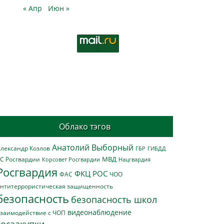
« Апр
Июн »
Облако тэгов
Анатолий Выборный
лександр Козлов
ГБР
ГИБДД
МВД
С Росгвардии
Нацгвардия
Корсовет Росгвардии
Росгвардия
ФКЦ РОС
ФАС
ЧОО
нтитеррористическая защищенность
безопасность
безопасность школ
видеонаблюдение
заимодействие с ЧОП