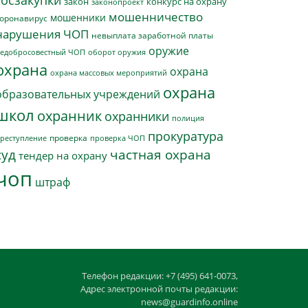
госзакупки
закон
конкурс на охрану
законопроект
мошенничество
мошенники
оронавирус
нарушения ЧОП
невыплата заработной платы
оружие
едобросовестный ЧОП
оборот оружия
охрана
охрана
охрана массовых мероприятий
охрана
образовательных учреждений
школ
охранник
охранники
полиция
прокуратура
проверка
реступление
проверка ЧОП
суд
частная охрана
тендер на охрану
чоп
штраф
Телефон редакции: +7 (495) 641-0073,
Адрес электронной почты редакции:
news@guardinfo.online