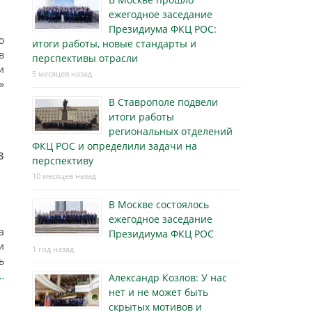
ежегодное заседание
Президиума ФКЦ РОС:
о
итоги работы, новые стандарты и
в
перспективы отрасли
и
5 месяцев назад
»
В Ставрополе подвели
итоги работы
региональных отделений
ФКЦ РОС и определили задачи на
в
перспективу
10 месяцев назад
В Москве состоялось
ежегодное заседание
а
Президиума ФКЦ РОС
и
1 год назад
ь
…
Александр Козлов: У нас
нет и не может быть
скрытых мотивов и