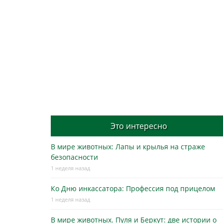
Это интересно
В мире животных: Лапы и крылья на страже
безопасности
1 неделя назад
Ко Дню инкассатора: Профессия под прицелом
1 неделя назад
В мире животных. Пуля и Беркут: две истории о