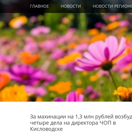
Primary Menu
Skip
ГЛАВНОЕ
НОВОСТИ
НОВОСТИ РЕГИОН
to
content
За махинации на 1,3 млн рублей возбу
четыре дела на директора ЧОП в
Кисловодске