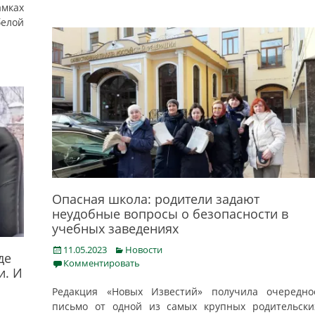
амках
белой
Опасная школа: родители задают
неудобные вопросы о безопасности в
учебных заведениях
Posted
Categories
11.05.2023
Новости
де
on
Комментировать
и. И
Редакция «Новых Известий» получила очередно
письмо от одной из самых крупных родительски