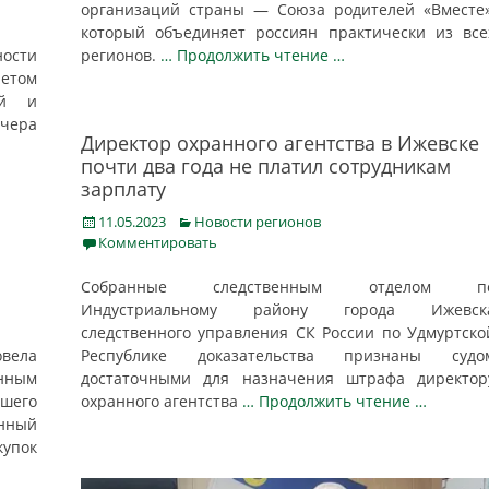
организаций страны — Союза родителей «Вместе»
который объединяет россиян практически из все
ости
регионов.
… Продолжить чтение …
етом
ой и
Вчера
Директор охранного агентства в Ижевске
почти два года не платил сотрудникам
зарплату
Posted
Categories
11.05.2023
Новости регионов
on
Комментировать
Собранные следственным отделом п
Индустриальному району города Ижевск
следственного управления СК России по Удмуртско
овела
Республике доказательства признаны судо
енным
достаточными для назначения штрафа директор
сшего
охранного агентства
… Продолжить чтение …
нный
купок