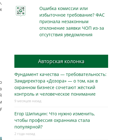
,
Ошибка комиссии или
х
избыточное требование? ФАС
признала незаконным
отклонение заявки ЧОП из-за
отсутствия уведомления
Авторская колонка
Фундамент качества — требовательность:
Замдиректора «Дозора» — о том, как в
о
охранном бизнесe сочетают жёсткий
а
контроль и человеческое понимание
й
9 месяцев назад
м
у
Егор Шипицин: Что нужно изменить,
чтобы профессия охранника стала
популярной?
2 года назад