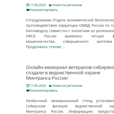
Posted
Categories
11.05.2023
Новости регионов
on
Комментировать
Сотрудниками Отдела экономической безопасно
противодействия коррупции ОМВД России по г
Кисловодску совместно с коллегами из регионал
УФСБ России выявлено четыре фа
мошенничества, совершенного жите
Продолжить чтение …
Онлайн-мемориал ветеранов-сибиряк
создали в ведомственной охране
Минтранса России
Posted
Categories
11.05.2023
Новости регионов
on
Комментировать
Необычный мемориальный стенд установи
Сибирском филиале ведомственной ох
Минтранса России. Информацию предоста