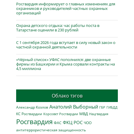
Росгвардия информирует о главных изменениях для
охранников и руководителей частных охранных
организаций
Охрана детского отдыха: час работы поста в
Татарстане оценили в 230 рублей
С 1 сентября 2026 года вступает в силу новый закон о
частной охранной деятельности
«Чёрный список» УФАС пополнился: две охранные
фирмы из Башкирии и Крыма сорвали контракты на
4,5 миллиона
Облако тэгов
Анатолий Выборный
Александр Козлов
ГБР
ГИБДД
МВД
КС Росгвардии
Нацгвардия
Корсовет Росгвардии
Росгвардия
ФКЦ РОС
ФАС
ЧОО
антитеррористическая защищенность