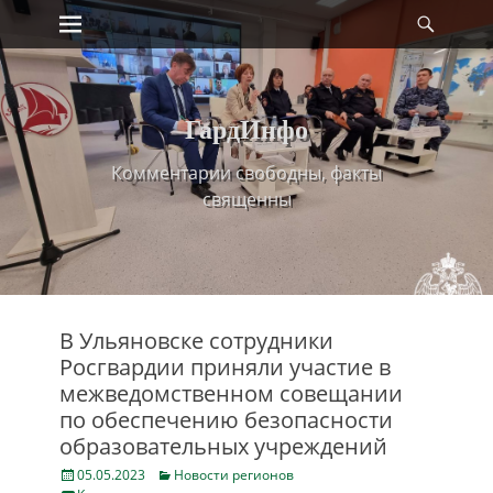
Primary Menu
Найт
Skip
to
content
ГардИнфо
Комментарии свободны, факты
священны
В Ульяновске сотрудники
Росгвардии приняли участие в
межведомственном совещании
по обеспечению безопасности
образовательных учреждений
Posted
Categories
05.05.2023
Новости регионов