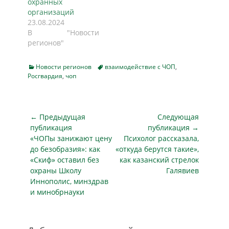
охранных
организаций
23.08.2024
В "Новости
регионов"
Categories
Tags
Новости регионов
взаимодействие с ЧОП
,
Росгвардия
,
чоп
Навигация
← Предыдущая
Следующая
по
публикация
публикация →
Предыдущая
Следующая
«ЧОПы занижают цену
Психолог рассказала,
записям
публикация
публикация
до безобразия»: как
«откуда берутся такие»,
«Скиф» оставил без
как казанский стрелок
охраны Школу
Галявиев
Иннополис, минздрав
и минобрнауки