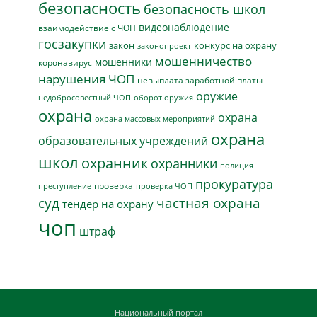
безопасность
безопасность школ
видеонаблюдение
взаимодействие с ЧОП
госзакупки
закон
конкурс на охрану
законопроект
мошенничество
мошенники
коронавирус
нарушения ЧОП
невыплата заработной платы
оружие
недобросовестный ЧОП
оборот оружия
охрана
охрана
охрана массовых мероприятий
охрана
образовательных учреждений
школ
охранник
охранники
полиция
прокуратура
проверка
преступление
проверка ЧОП
суд
частная охрана
тендер на охрану
чоп
штраф
Национальный портал