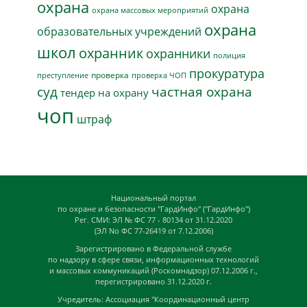
охрана
охрана
охрана массовых мероприятий
охрана
образовательных учреждений
школ
охранник
охранники
полиция
прокуратура
проверка
преступление
проверка ЧОП
суд
частная охрана
тендер на охрану
чоп
штраф
Национальный портал
по охране и безопасности "ГардИнфо" ("ГардИнфо")
Рег. СМИ: ЭЛ № ФС 77 - 80134 от 31.12.2020
(ЭЛ No ФС 77-26419 от 7.12.2006)
Зарегистрировано в Федеральной службе
по надзору в сфере связи, информационных технологий
и массовых коммуникаций (Роскомнадзор) 07.12.2006 г.,
перегистрировано 31.12.2020 г.
Учредитель: Ассоциация "Координационный центр