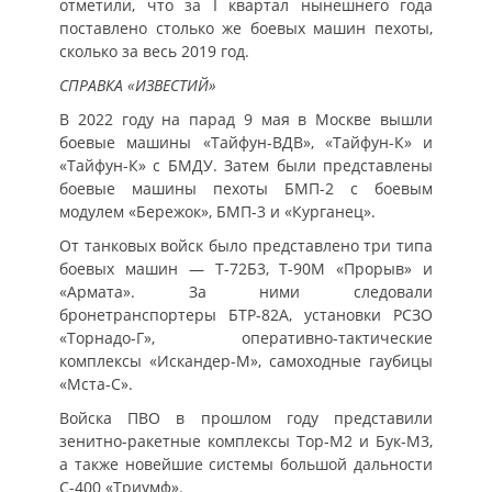
отметили, что за I квартал нынешнего года
поставлено столько же боевых машин пехоты,
сколько за весь 2019 год.
СПРАВКА «ИЗВЕСТИЙ»
В 2022 году на парад 9 мая в Москве вышли
боевые машины «Тайфун-ВДВ», «Тайфун-К» и
«Тайфун-К» с БМДУ. Затем были представлены
боевые машины пехоты БМП-2 с боевым
модулем «Бережок», БМП-3 и «Курганец».
От танковых войск было представлено три типа
боевых машин — Т-72Б3, Т-90М «Прорыв» и
«Армата». За ними следовали
бронетранспортеры БТР-82А, установки РСЗО
«Торнадо-Г», оперативно-тактические
комплексы «Искандер-М», самоходные гаубицы
«Мста-С».
Войска ПВО в прошлом году представили
зенитно-ракетные комплексы Тор-М2 и Бук-М3,
а также новейшие системы большой дальности
С-400 «Триумф».