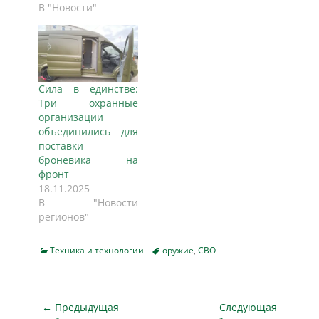
небом, возле Музея
В "Новости"
Победы,
выстроились
бронированные
машины
иностранных
Сила в единстве:
образцов, пишет
Три охранные
"Российская
организации
газета". "На
объединились для
открытой площадке
поставки
представлено
броневика на
более 30 образцов
фронт
военной техники
18.11.2025
производства США,
В "Новости
Великобритании,
регионов"
Германии,
Франции, Швеции,
Финляндии,
Categories
Tags
Техника и технологии
оружие
,
СВО
Австрии, Турции,
Австралии, ЮАР, а
также Украины", -…
Навигация
← Предыдущая
Следующая