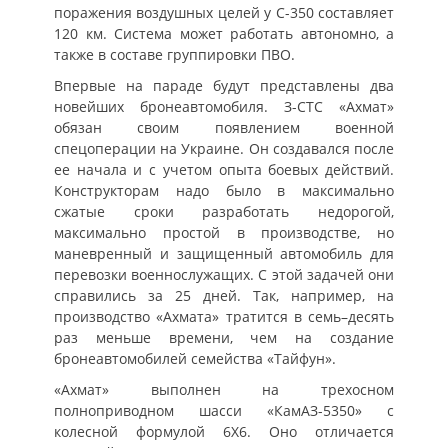
поражения воздушных целей у С-350 составляет
120 км. Система может работать автономно, а
также в составе группировки ПВО.
Впервые на параде будут представлены два
новейших бронеавтомобиля. З-СТС «Ахмат»
обязан своим появлением военной
спецоперации на Украине. Он создавался после
ее начала и с учетом опыта боевых действий.
Конструкторам надо было в максимально
сжатые сроки разработать недорогой,
максимально простой в производстве, но
маневренный и защищенный автомобиль для
перевозки военнослужащих. С этой задачей они
справились за 25 дней. Так, например, на
производство «Ахмата» тратится в семь–десять
раз меньше времени, чем на создание
бронеавтомобилей семейства «Тайфун».
«Ахмат» выполнен на трехосном
полноприводном шасси «КамАЗ-5350» с
колесной формулой 6Х6. Оно отличается