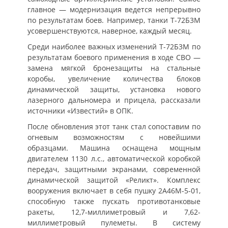
главное — модернизация ведется непрерывно
по результатам боев. Например, танки Т-72Б3М
усовершенствуются, наверное, каждый месяц.
Среди наиболее важных изменений Т-72Б3М по
результатам боевого применения в ходе СВО —
замена мягкой бронезащиты на стальные
коробы, увеличение количества блоков
динамической защиты, установка нового
лазерного дальномера и прицела, рассказали
источники «Известий» в ОПК.
После обновления этот танк стал сопоставим по
огневым возможностям с новейшими
образцами. Машина оснащена мощным
двигателем 1130 л.с., автоматической коробкой
передач, защитными экранами, современной
динамической защитой «Реликт». Комплекс
вооружения включает в себя пушку 2А46М-5-01,
способную также пускать противотанковые
ракеты, 12,7-миллиметровый и 7,62-
миллиметровый пулеметы. В систему