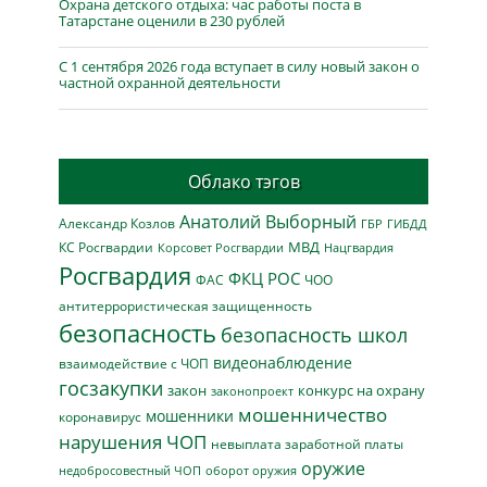
Охрана детского отдыха: час работы поста в
Татарстане оценили в 230 рублей
С 1 сентября 2026 года вступает в силу новый закон о
частной охранной деятельности
Облако тэгов
Анатолий Выборный
Александр Козлов
ГБР
ГИБДД
МВД
КС Росгвардии
Нацгвардия
Корсовет Росгвардии
Росгвардия
ФКЦ РОС
ФАС
ЧОО
антитеррористическая защищенность
безопасность
безопасность школ
видеонаблюдение
взаимодействие с ЧОП
госзакупки
закон
конкурс на охрану
законопроект
мошенничество
мошенники
коронавирус
нарушения ЧОП
невыплата заработной платы
оружие
недобросовестный ЧОП
оборот оружия