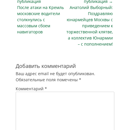
по
публикация
публикация →
Предыдущая
Следующая
После атаки на Кремль
Анатолий Выборный:
записям
публикация
публикация
московские водители
Поздравляю
столкнулись с
юнармейцев Москвы с
массовым сбоем
приведением к
навигаторов
торжественной клятве,
а коллектив Юнармии
– с пополнением!
Добавить комментарий
Ваш адрес email не будет опубликован.
Обязательные поля помечены
*
Комментарий
*