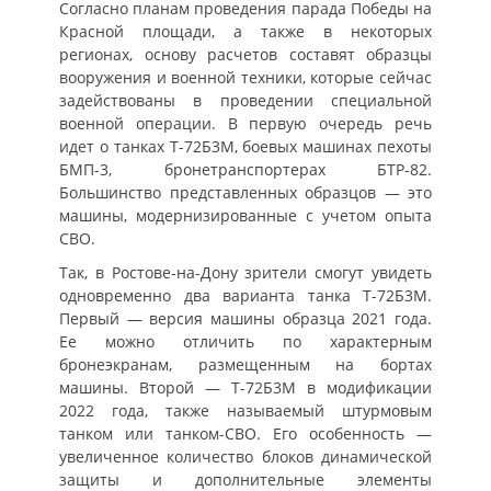
Согласно планам проведения парада Победы на
Красной площади, а также в некоторых
регионах, основу расчетов составят образцы
вооружения и военной техники, которые сейчас
задействованы в проведении специальной
военной операции. В первую очередь речь
идет о танках Т-72Б3М, боевых машинах пехоты
БМП-3, бронетранспортерах БТР-82.
Большинство представленных образцов — это
машины, модернизированные с учетом опыта
СВО.
Так, в Ростове-на-Дону зрители смогут увидеть
одновременно два варианта танка Т-72Б3М.
Первый — версия машины образца 2021 года.
Ее можно отличить по характерным
бронеэкранам, размещенным на бортах
машины. Второй — Т-72Б3М в модификации
2022 года, также называемый штурмовым
танком или танком-СВО. Его особенность —
увеличенное количество блоков динамической
защиты и дополнительные элементы