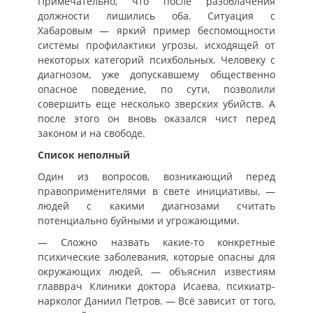
Примечательно, что после разоблачения
должности лишились оба. Ситуация с
Хабаровым — яркий пример беспомощности
системы профилактики угрозы, исходящей от
некоторых категорий психбольных. Человеку с
диагнозом, уже допускавшему общественно
опасное поведение, по сути, позволили
совершить еще несколько зверских убийств. А
после этого он вновь оказался чист перед
законом и на свободе.
Список неполный
Один из вопросов, возникающий перед
правоприменителями в свете инициативы, —
людей с какими диагнозами считать
потенциально буйными и угрожающими.
— Сложно назвать какие-то конкретные
психические заболевания, которые опасны для
окружающих людей, — объяснил известиям
главврач Клиники доктора Исаева, психиатр-
нарколог Даниил Петров. — Всё зависит от того,