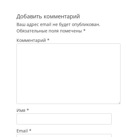
трудовой договор с
охранной
организацией,
Добавить комментарий
после чего был
Ваш адрес email не будет опубликован.
отправлен в
Обязательные поля помечены
*
командировку…
Комментарий
*
Имя
*
Email
*