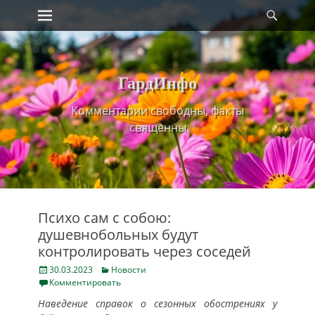
Primary Menu
Найт
Skip
to
content
ГардИнфо
Комментарии свободны, факты
священны
Психо сам с собою:
душевнобольных будут
контролировать через соседей
Posted
Categories
30.03.2023
Новости
on
Комментировать
Наведение справок о сезонных обострениях у