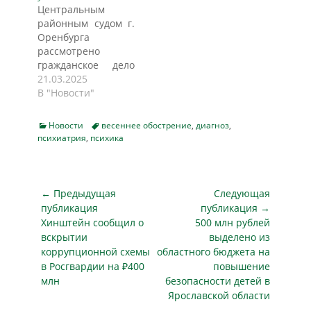
Центральным
загородное жильё
возникшие с 1
районным судом г.
просто, без затрат
января 2026 года.
Оренбурга
на бронедвери и
Подробности — в
рассмотрено
профессиональную
материале
гражданское дело
охрану. Оказалось,
«Парламентской
по исковому
21.03.2025
что многие кражи
газеты». До 35
заявлению
В "Новости"
случаются из-за
процентов Приказ
оренбуржца к
элементарной
МВД вносит
охранной
халатности:…
изменения
Categories
Tags
Новости
весеннее обострение
,
диагноз
,
организации о
психиатрия
,
психика
в перечень…
признании приказа
об увольнении
незаконным,
восстановлении на
Навигация
← Предыдущая
Следующая
работе, взыскании
по
публикация
публикация →
утраченного
Предыдущая
Следующая
Хинштейн сообщил о
500 млн рублей
записям
заработка и
публикация
публикация
вскрытии
выделено из
компенсации
коррупционной схемы
областного бюджета на
морального вреда.
в Росгвардии на ₽400
повышение
Установлено, что
млн
безопасности детей в
истец в августе
Ярославской области
2023 года заключил