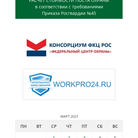
РАСЧЕТ СТОИМОСТИ ПОСТА ОХРАНЫ
в соответствии с требованиями
Приказа Росгвардии №45
МАРТ 2023
ПН
ВТ
СР
ЧТ
ПТ
СБ
ВС
1
2
3
4
5