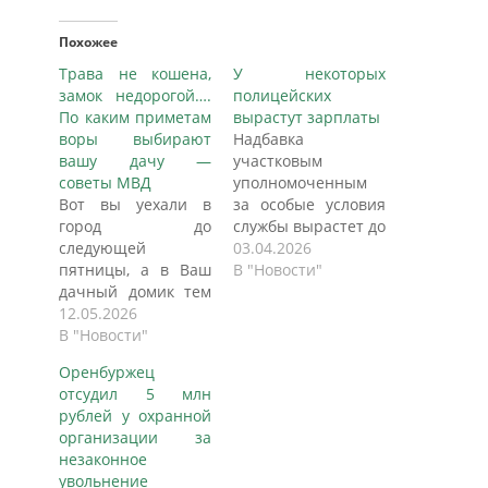
Похожее
Трава не кошена,
У некоторых
замок недорогой….
полицейских
По каким приметам
вырастут зарплаты
воры выбирают
Надбавка
вашу дачу —
участковым
советы МВД
уполномоченным
Вот вы уехали в
за особые условия
город до
службы вырастет до
следующей
35 процентов
03.04.2026
пятницы, а в Ваш
должностного
В "Новости"
дачный домик тем
оклада.
временем кто-то
12.05.2026
Предполагающий
наведался с
В "Новости"
это приказ МВД
ломиком и без
вступает в силу 11
Оренбуржец
приглашения.
апреля. Документ
отсудил 5 млн
Знакомая история?
начнет действовать
рублей у охранной
МВД по Псковской
задним числом и
организации за
области выпустило
распространится
незаконное
памятку, как
на
увольнение
обезопасить
правоотношения,