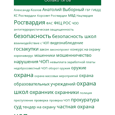
Облако тэгов
Анатолий Выборный
Александр Козлов
ГБР
ГИБДД
МВД
КС Росгвардии
Нацгвардия
Корсовет Росгвардии
Росгвардия
ФКЦ РОС
ФАС
ЧОО
антитеррористическая защищенность
безопасность
безопасность школ
видеонаблюдение
взаимодействие с ЧОП
госзакупки
закон
конкурс на охрану
законопроект
мошенничество
мошенники
коронавирус
нарушения ЧОП
невыплата заработной платы
оружие
недобросовестный ЧОП
оборот оружия
охрана
охрана
охрана массовых мероприятий
охрана
образовательных учреждений
школ
охранник
охранники
полиция
прокуратура
проверка
преступление
проверка ЧОП
суд
частная охрана
тендер на охрану