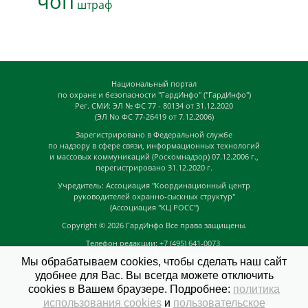
чоп
штраф
Национальный портал
по охране и безопасности "ГардИнфо" ("ГардИнфо")
Рег. СМИ: ЭЛ № ФС 77 - 80134 от 31.12.2020
(ЭЛ No ФС 77-26419 от 7.12.2006)
Зарегистрировано в Федеральной службе
по надзору в сфере связи, информационных технологий
и массовых коммуникаций (Роскомнадзор) 07.12.2006 г.,
перегистрировано 31.12.2020 г.
Учредитель: Ассоциация "Координационный центр
руководителей охранно-сыскных структур"
(Ассоциация "КЦ РОСС")
Copyright © 2026
ГардИнфо
Все права защищены.
Телефон редакции: +7 (495) 641-0073,
Адрес электронной почты редакции:
Мы обрабатываем cookies, чтобы сделать наш сайт
news@guardinfo.online
удобнее для Вас. Вы всегда можете отключить
Главный редактор: Кузьмин Д.А.
cookies в Вашем браузере. Подробнее:
политика
На сайте могут быть размещены
использования cookies
и
пользовательское