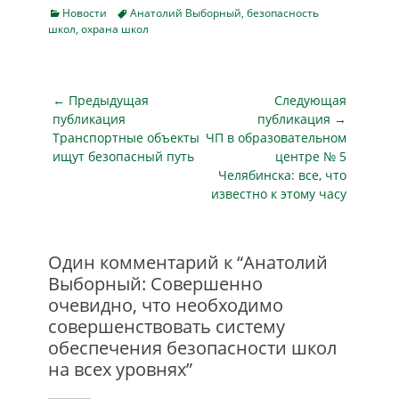
Categories
Tags
Новости
Анатолий Выборный
,
безопасность
школ
,
охрана школ
Навигация
← Предыдущая
Следующая
по
публикация
публикация →
Предыдущая
Следующая
Транспортные объекты
ЧП в образовательном
записям
публикация
публикация
ищут безопасный путь
центре № 5
Челябинска: все, что
известно к этому часу
Один комментарий к “Анатолий
Выборный: Совершенно
очевидно, что необходимо
совершенствовать систему
обеспечения безопасности школ
на всех уровнях”