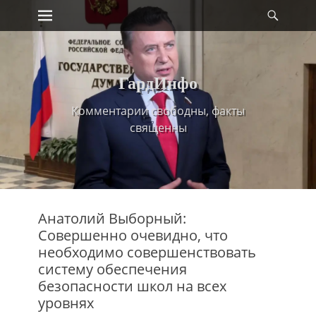
Primary Menu
Найт
Skip
to
content
ГардИнфо
Комментарии свободны, факты
священны
Анатолий Выборный:
Совершенно очевидно, что
необходимо совершенствовать
систему обеспечения
безопасности школ на всех
уровнях