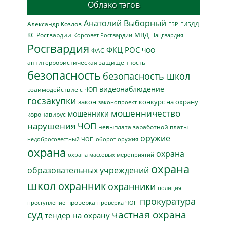
Облако тэгов
Анатолий Выборный
Александр Козлов
ГБР
ГИБДД
МВД
КС Росгвардии
Нацгвардия
Корсовет Росгвардии
Росгвардия
ФКЦ РОС
ФАС
ЧОО
антитеррористическая защищенность
безопасность
безопасность школ
видеонаблюдение
взаимодействие с ЧОП
госзакупки
закон
конкурс на охрану
законопроект
мошенничество
мошенники
коронавирус
нарушения ЧОП
невыплата заработной платы
оружие
недобросовестный ЧОП
оборот оружия
охрана
охрана
охрана массовых мероприятий
охрана
образовательных учреждений
школ
охранник
охранники
полиция
прокуратура
проверка
преступление
проверка ЧОП
суд
частная охрана
тендер на охрану