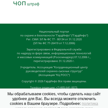
чоп
штраф
Национальный портал
по охране и безопасности "ГардИнфо" ("ГардИнфо")
Рег. СМИ: ЭЛ № ФС 77 - 80134 от 31.12.2020
(ЭЛ No ФС 77-26419 от 7.12.2006)
Зарегистрировано в Федеральной службе
по надзору в сфере связи, информационных технологий
и массовых коммуникаций (Роскомнадзор) 07.12.2006 г.,
перегистрировано 31.12.2020 г.
Учредитель: Ассоциация "Координационный центр
руководителей охранно-сыскных структур"
(Ассоциация "КЦ РОСС")
Copyright © 2026
ГардИнфо
Все права защищены.
Телефон редакции: +7 (495) 641-0073,
Адрес электронной почты редакции:
Мы обрабатываем cookies, чтобы сделать наш сайт
news@guardinfo.online
удобнее для Вас. Вы всегда можете отключить
Главный редактор: Кузьмин Д.А.
cookies в Вашем браузере. Подробнее:
политика
На сайте могут быть размещены