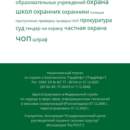
охрана
образовательных учреждений
школ
охранник
охранники
полиция
прокуратура
проверка
преступление
проверка ЧОП
суд
частная охрана
тендер на охрану
чоп
штраф
Национальный портал
по охране и безопасности "ГардИнфо" ("ГардИнфо")
Рег. СМИ: ЭЛ № ФС 77 - 80134 от 31.12.2020
(ЭЛ No ФС 77-26419 от 7.12.2006)
Зарегистрировано в Федеральной службе
по надзору в сфере связи, информационных технологий
и массовых коммуникаций (Роскомнадзор) 07.12.2006 г.,
перегистрировано 31.12.2020 г.
Учредитель: Ассоциация "Координационный центр
руководителей охранно-сыскных структур"
(Ассоциация "КЦ РОСС")