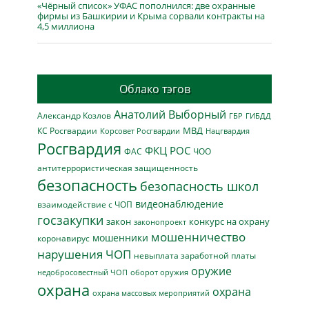
«Чёрный список» УФАС пополнился: две охранные
фирмы из Башкирии и Крыма сорвали контракты на
4,5 миллиона
Облако тэгов
Анатолий Выборный
Александр Козлов
ГБР
ГИБДД
МВД
КС Росгвардии
Нацгвардия
Корсовет Росгвардии
Росгвардия
ФКЦ РОС
ФАС
ЧОО
антитеррористическая защищенность
безопасность
безопасность школ
видеонаблюдение
взаимодействие с ЧОП
госзакупки
закон
конкурс на охрану
законопроект
мошенничество
мошенники
коронавирус
нарушения ЧОП
невыплата заработной платы
оружие
недобросовестный ЧОП
оборот оружия
охрана
охрана
охрана массовых мероприятий