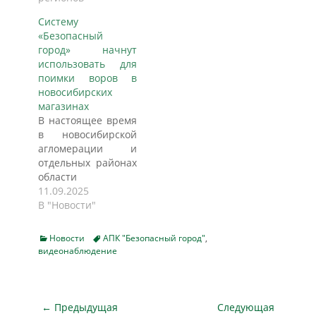
Республики
Систему
обсудили ход
«Безопасный
внедрения АПК
город» начнут
«Безопасный
использовать для
город», запуск
поимки воров в
которого
новосибирских
запланирован на
магазинах
конец 2023 года.
В настоящее время
Как сообщает
в новосибирской
пресс-служба
агломерации и
республиканского
отдельных районах
кабмина, в
области
настоящее время
функционирует
11.09.2025
разработано и
около 4 тысяч
В "Новости"
согласовано
камер системы
техническое
«Безопасный
задание на
Categories
Tags
Новости
АПК "Безопасный город"
,
город». Об этом
видеонаблюдение
проектирование в
сообщает
Чувашии ГИС
nsk.bfm.ru.
«Единая
Министерство
информационно-
цифрового
Навигация
← Предыдущая
Следующая
вычислительная