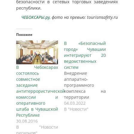
безопасности в сетевых торговых заведениях
республики.
ЧЕБОКСАРЫ.ру,
фото на превью: tourismsafety.ru
Похожее
В «Безопасный
город» Чувашии
интегрируют 20
ведомственных
В Чебоксарах
систем
состоялось
Внедрение
совместное
аппаратно-
заседание
программного
антитеррористической
комплекса на
комиссии и
территории
оперативного
республики
04.03.2022
штаба в Чувашской
запланировано на
В "Новости"
Республике
конец 2023 года. На
30.08.2016
заседании
В "Новости
правительства
регионов"
Чувашской