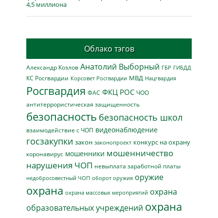
4,5 миллиона
Облако тэгов
Анатолий Выборный
Александр Козлов
ГБР
ГИБДД
МВД
КС Росгвардии
Нацгвардия
Корсовет Росгвардии
Росгвардия
ФКЦ РОС
ФАС
ЧОО
антитеррористическая защищенность
безопасность
безопасность школ
видеонаблюдение
взаимодействие с ЧОП
госзакупки
закон
конкурс на охрану
законопроект
мошенничество
мошенники
коронавирус
нарушения ЧОП
невыплата заработной платы
оружие
недобросовестный ЧОП
оборот оружия
охрана
охрана
охрана массовых мероприятий
охрана
образовательных учреждений