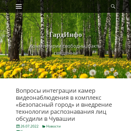
Primary Menu
Найт
Skip
to
content
ГардИнфо
Комментарии свободны, факты
священны
Вопросы интеграции камер
видеонаблюдения в комплекс
«Безопасный город» и внедрение
технологии распознавания лиц
обсудили в Чувашии
Posted
Categories
26.07.2022
Новости