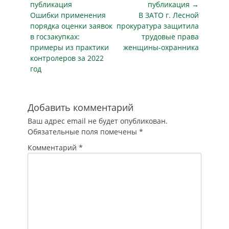
развития и связи
по
публикация
инфраструктура…
публикация →
Новосибирской
Предыдущая
Следующая
Ошибки применения
В ЗАТО г. Лесной
записям
области ведет
публикация
публикация
порядка оценки заявок
прокуратура защитила
переговоры с
в госзакупках:
трудовые права
крупными
примеры из практики
женщины-охранника
торговыми сетями
контролеров за 2022
о интеграции их
год
систем
видеонаблюдения с
региональным
аппаратно-
Добавить комментарий
программным
Ваш адрес email не будет опубликован.
комплексом
Обязательные поля помечены
*
«Безопасный
город». Об этом на
Комментарий
*
пресс-
конференции…