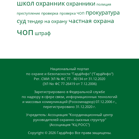
школ
охранник
охранники
полиция
прокуратура
проверка
преступление
проверка ЧОП
суд
частная охрана
тендер на охрану
чоп
штраф
Национальный портал
по охране и безопасности "ГардИнфо" ("ГардИнфо")
Рег. СМИ: ЭЛ № ФС 77 - 80134 от 31.12.2020
(ЭЛ No ФС 77-26419 от 7.12.2006)
Зарегистрировано в Федеральной службе
по надзору в сфере связи, информационных технологий
и массовых коммуникаций (Роскомнадзор) 07.12.2006 г.,
перегистрировано 31.12.2020 г.
Учредитель: Ассоциация "Координационный центр
руководителей охранно-сыскных структур"
(Ассоциация "КЦ РОСС")
Copyright © 2026
ГардИнфо
Все права защищены.