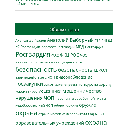
4,5 миллиона
Облако тэгов
Анатолий Выборный
Александр Козлов
ГБР
ГИБДД
МВД
КС Росгвардии
Нацгвардия
Корсовет Росгвардии
Росгвардия
ФКЦ РОС
ФАС
ЧОО
антитеррористическая защищенность
безопасность
безопасность школ
видеонаблюдение
взаимодействие с ЧОП
госзакупки
закон
конкурс на охрану
законопроект
мошенничество
мошенники
коронавирус
нарушения ЧОП
невыплата заработной платы
оружие
недобросовестный ЧОП
оборот оружия
охрана
охрана
охрана массовых мероприятий
охрана
образовательных учреждений