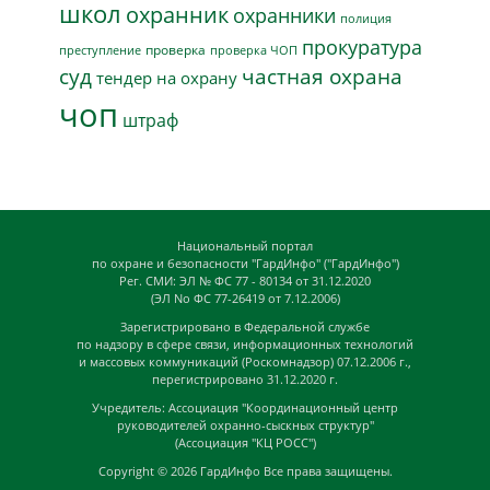
школ
охранник
охранники
полиция
прокуратура
проверка
преступление
проверка ЧОП
суд
частная охрана
тендер на охрану
чоп
штраф
Национальный портал
по охране и безопасности "ГардИнфо" ("ГардИнфо")
Рег. СМИ: ЭЛ № ФС 77 - 80134 от 31.12.2020
(ЭЛ No ФС 77-26419 от 7.12.2006)
Зарегистрировано в Федеральной службе
по надзору в сфере связи, информационных технологий
и массовых коммуникаций (Роскомнадзор) 07.12.2006 г.,
перегистрировано 31.12.2020 г.
Учредитель: Ассоциация "Координационный центр
руководителей охранно-сыскных структур"
(Ассоциация "КЦ РОСС")
Copyright © 2026
ГардИнфо
Все права защищены.