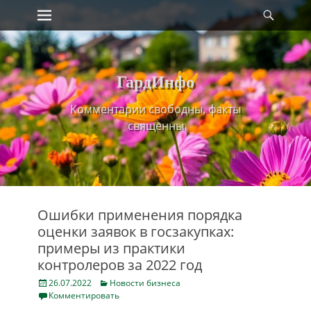
Primary Menu
Найт
Skip
to
content
ГардИнфо
Комментарии свободны, факты
священны
Ошибки применения порядка
оценки заявок в госзакупках:
примеры из практики
контролеров за 2022 год
Posted
Categories
26.07.2022
Новости бизнеса
on
Комментировать