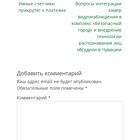
руководителю
Предыдущая
Следующая
Умные счетчики
Вопросы интеграции
записям
тубдиспансера об
публикация
публикация
прикрутят к платежке
камер
устранении
видеонаблюдения в
нарушений при
комплекс «Безопасный
проведении
город» и внедрение
закупки на
технологии
оказание охранных
распознавания лиц
услуг. Начальная
обсудили в Чувашии
максимальная цена
контракта
составила 2,8 млн
рублей. Как сказано
Добавить комментарий
в материалах
Ваш адрес email не будет опубликован.
проверки, с
Обязательные поля помечены
*
жалобой в…
Комментарий
*