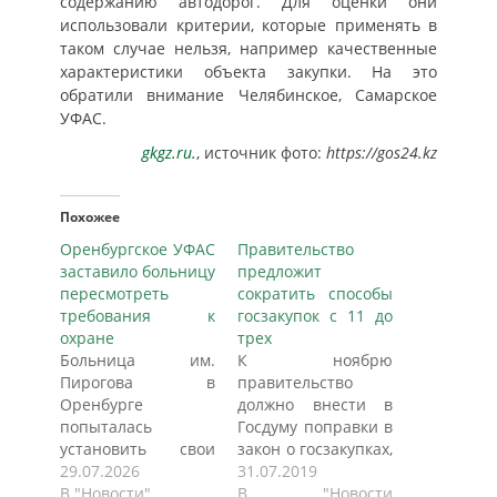
содержанию автодорог. Для оценки они
использовали критерии, которые применять в
таком случае нельзя, например качественные
характеристики объекта закупки. На это
обратили внимание Челябинское, Самарское
УФАС.
gkgz.ru.
, источник фото:
https://gos24.kz
Похожее
Оренбургское УФАС
Правительство
заставило больницу
предложит
пересмотреть
сократить способы
требования к
госзакупок с 11 до
охране
трех
Больница им.
К ноябрю
Пирогова в
правительство
Оренбурге
должно внести в
попыталась
Госдуму поправки в
установить свои
закон о госзакупках,
правила игры для
29.07.2026
которые сократят
31.07.2019
охранных
В "Новости"
число способов
В "Новости