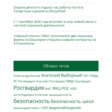
Охрана детского отдыха: час работы поста в
Татарстане оценили в 230 рублей
С 1 сентября 2026 года вступает в силу новый закон о
частной охранной деятельности
«Чёрный список» УФАС пополнился: две охранные
фирмы из Башкирии и Крыма сорвали контракты на
4,5 миллиона
Облако тэгов
Анатолий Выборный
Александр Козлов
ГБР
ГИБДД
МВД
КС Росгвардии
Нацгвардия
Корсовет Росгвардии
Росгвардия
ФКЦ РОС
ФАС
ЧОО
антитеррористическая защищенность
безопасность
безопасность школ
видеонаблюдение
взаимодействие с ЧОП