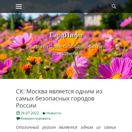
Primary Menu
Найт
Skip
to
content
ГардИнфо
Комментарии свободны, факты
священны
СК: Москва является одним из
самых безопасных городов
России
Posted
Categories
26.07.2022
Новости
on
Комментировать
Столичный регион является одним из самых