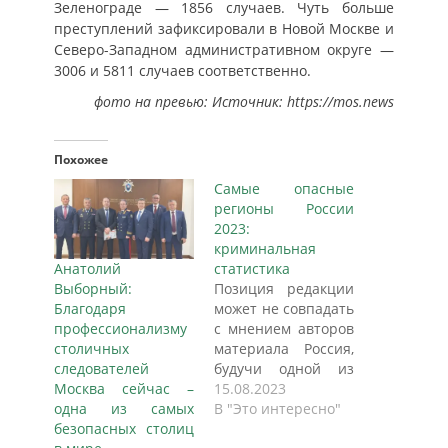
Зеленограде — 1856 случаев. Чуть больше
преступлений зафиксировали в Новой Москве и
Северо-Западном административном округе —
3006 и 5811 случаев соответственно.
фото на превью: Источник:
https://mos.news
Похожее
Самые опасные
регионы России
2023:
криминальная
Анатолий
статистика
Выборный:
Позиция редакции
Благодаря
может не совпадать
профессионализму
с мнением авторов
столичных
материала Россия,
следователей
будучи одной из
Москва сейчас –
крупнейших стран
15.08.2023
одна из самых
по территории и
В "Это интересно"
безопасных столиц
населению в мире,