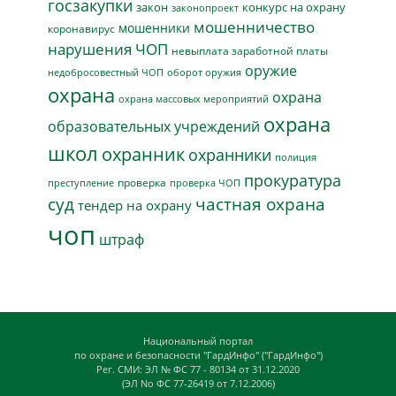
госзакупки
закон
конкурс на охрану
законопроект
мошенничество
мошенники
коронавирус
нарушения ЧОП
невыплата заработной платы
оружие
недобросовестный ЧОП
оборот оружия
охрана
охрана
охрана массовых мероприятий
охрана
образовательных учреждений
школ
охранник
охранники
полиция
прокуратура
проверка
преступление
проверка ЧОП
суд
частная охрана
тендер на охрану
чоп
штраф
Национальный портал
по охране и безопасности "ГардИнфо" ("ГардИнфо")
Рег. СМИ: ЭЛ № ФС 77 - 80134 от 31.12.2020
(ЭЛ No ФС 77-26419 от 7.12.2006)