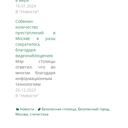
в мире
имеет
16.01.2024
разнообразную и
В "Новости"
сложную
криминальную
Собянин:
ситуацию. Каждый
количество
год в стране
преступлений в
совершается
Москве в разы
огромное
сократилось
количество
благодаря
преступлений, и
видеонаблюдению
некоторые регионы
Мэр столицы
выделяются по
отметил, что во
высокому уровню
многом благодаря
преступности. В
информационным
этой статье
технологиям
investim.guru
Москва стала
20.12.2023
рассмотрел самые
одним из самых
В "Новости"
опасные…
безопасных
городов мира,
Categories
Tags
Новости
Безопасная столица
,
Безопасный город
,
пишет ТАСС.
Москва
,
статистика
Использование
различных систем