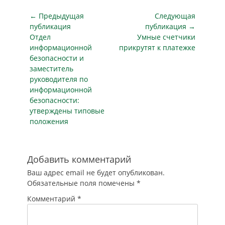
видеонаблюдения в
Москве в разы
Навигация
← Предыдущая
Следующая
снизило число
по
публикация
публикация →
преступлений и
Предыдущая
Следующая
Отдел
Умные счетчики
записям
дорожно-
публикация
публикация
информационной
прикрутят к платежке
транспортных
безопасности и
происшествий,
заместитель
сообщил мэр
руководителя по
столицы Сергей
информационной
Собянин. "Во
безопасности:
многом благодаря
утверждены типовые
информационным
положения
технологиям
Москва стала
одним из самых
безопасных
Добавить комментарий
городов…
Ваш адрес email не будет опубликован.
Обязательные поля помечены
*
Комментарий
*