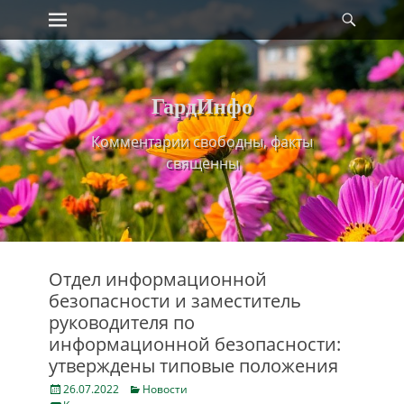
Primary Menu
Найт
Skip
to
content
ГардИнфо
Комментарии свободны, факты
священны
Отдел информационной
безопасности и заместитель
руководителя по
информационной безопасности:
утверждены типовые положения
Posted
Categories
26.07.2022
Новости