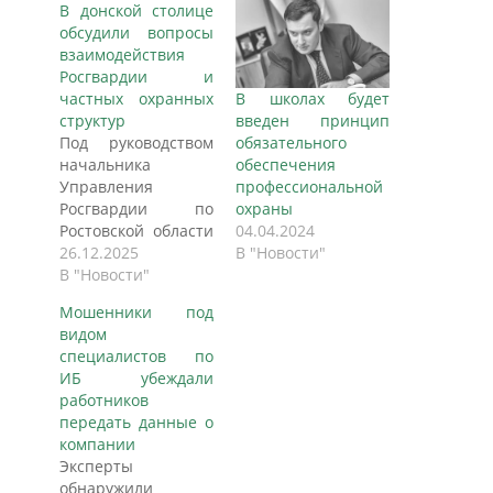
В донской столице
обсудили вопросы
взаимодействия
Росгвардии и
частных охранных
В школах будет
структур
введен принцип
Под руководством
обязательного
начальника
обеспечения
Управления
профессиональной
Росгвардии по
охраны
Ростовской области
04.04.2024
генерал-майора
26.12.2025
В "Новости"
полиции
В "Новости"
Владимира Жигула
Мошенники под
состоялось
видом
расширенное
специалистов по
заседание
ИБ убеждали
Координационного
работников
совета по вопросам
передать данные о
частной охранной
компании
деятельности при
Эксперты
территориальном
обнаружили