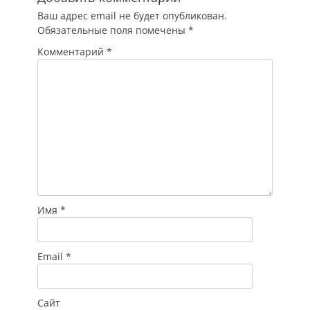
данные о
Ваш адрес email не будет опубликован.
компании,
Обязательные поля помечены
*
предупреждает
"Российская
Комментарий
*
газета". Фишинг -
вид интернет-
мошенничества,
цель которого -
получить данные…
Имя
*
Email
*
Сайт