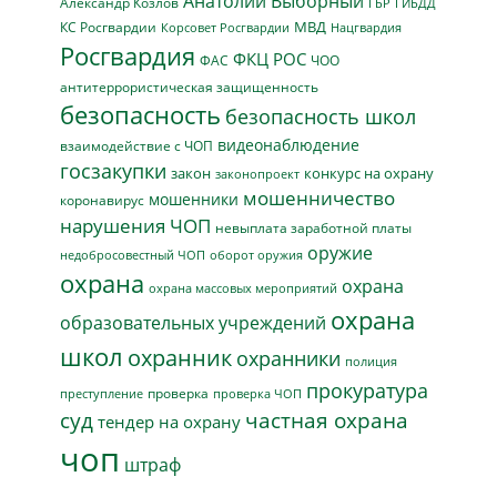
Анатолий Выборный
Александр Козлов
ГБР
ГИБДД
МВД
КС Росгвардии
Нацгвардия
Корсовет Росгвардии
Росгвардия
ФКЦ РОС
ФАС
ЧОО
антитеррористическая защищенность
безопасность
безопасность школ
видеонаблюдение
взаимодействие с ЧОП
госзакупки
закон
конкурс на охрану
законопроект
мошенничество
мошенники
коронавирус
нарушения ЧОП
невыплата заработной платы
оружие
недобросовестный ЧОП
оборот оружия
охрана
охрана
охрана массовых мероприятий
охрана
образовательных учреждений
школ
охранник
охранники
полиция
прокуратура
проверка
преступление
проверка ЧОП
суд
частная охрана
тендер на охрану
чоп
штраф