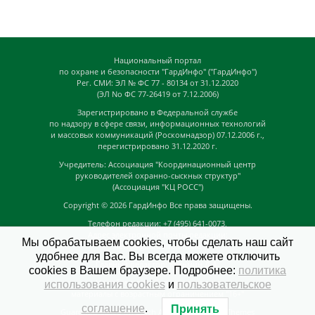
Национальный портал
по охране и безопасности "ГардИнфо" ("ГардИнфо")
Рег. СМИ: ЭЛ № ФС 77 - 80134 от 31.12.2020
(ЭЛ No ФС 77-26419 от 7.12.2006)
Зарегистрировано в Федеральной службе
по надзору в сфере связи, информационных технологий
и массовых коммуникаций (Роскомнадзор) 07.12.2006 г.,
перегистрировано 31.12.2020 г.
Учредитель: Ассоциация "Координационный центр
руководителей охранно-сыскных структур"
(Ассоциация "КЦ РОСС")
Copyright © 2026
ГардИнфо
Все права защищены.
Телефон редакции: +7 (495) 641-0073,
Адрес электронной почты редакции:
Мы обрабатываем cookies, чтобы сделать наш сайт
news@guardinfo.online
удобнее для Вас. Вы всегда можете отключить
Главный редактор: Кузьмин Д.А.
cookies в Вашем браузере. Подробнее:
политика
На сайте могут быть размещены
использования cookies
и
пользовательское
материалы с возрастным ограничением "16+"
соглашение
.
Принять
GuardInfo based on Catch Adaptive by
Catch Themes