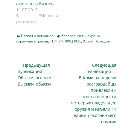
охранного бизнеса
11.07.2019
В "Новости
регионов"
Categories
Tags
Новости регионов
безопасность
,
охрана
,
охранная отрасль
,
ТПП РФ
,
ФКЦ РОС
,
Юрий Покидов
Навигация
← Предыдущая
Следующая
по
публикация
публикация →
Предыдущая
Следующая
Обыски, выемки.
В Коми за неделю
записям
публикация
публикация
Выемки, обыски
росгвардейцы
привлекли к
ответственности
четверых владельцев
оружия и изъяли 11
единиц охотничьего
оружия