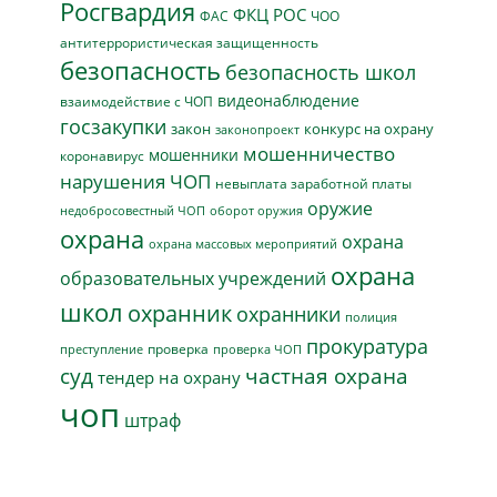
Росгвардия
ФКЦ РОС
ФАС
ЧОО
антитеррористическая защищенность
безопасность
безопасность школ
видеонаблюдение
взаимодействие с ЧОП
госзакупки
закон
конкурс на охрану
законопроект
мошенничество
мошенники
коронавирус
нарушения ЧОП
невыплата заработной платы
оружие
недобросовестный ЧОП
оборот оружия
охрана
охрана
охрана массовых мероприятий
охрана
образовательных учреждений
школ
охранник
охранники
полиция
прокуратура
проверка
преступление
проверка ЧОП
суд
частная охрана
тендер на охрану
чоп
штраф