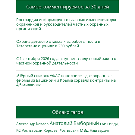
Самое комментируемое за 30 дней
Росгвардия информирует о главных изменениях для
охранников и руководителей частных охранных
организаций
Охрана детского отдыха: час работы поста в
Татарстане оценили в 230 рублей
С 1 сентября 2026 года вступает в силу новый закон о
частной охранной деятельности
«Чёрный список» УФАС пополнился: две охранные
фирмы из Башкирии и Крыма сорвали контракты на
4,5 миллиона
Облако тэгов
Анатолий Выборный
Александр Козлов
ГБР
ГИБДД
МВД
КС Росгвардии
Нацгвардия
Корсовет Росгвардии