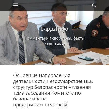
Primary Menu
Найт
Skip
to
content
ГардИнфо
Комментарии свободны, факты
священны
Основные направления
деятельности негосударственных
структур безопасности – главная
тема заседания Комитета по
безопасности
предпринимательской