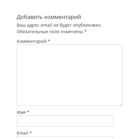
нагрузки
на пассажиров,
рассказывает
Добавить комментарий
«Парламентская…
Ваш адрес email не будет опубликован.
Обязательные поля помечены
*
Комментарий
*
Имя
*
Email
*