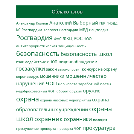
Облако тэгов
Анатолий Выборный
Александр Козлов
ГБР
ГИБДД
МВД
КС Росгвардии
Нацгвардия
Корсовет Росгвардии
Росгвардия
ФКЦ РОС
ФАС
ЧОО
антитеррористическая защищенность
безопасность
безопасность школ
видеонаблюдение
взаимодействие с ЧОП
госзакупки
закон
конкурс на охрану
законопроект
мошенничество
мошенники
коронавирус
нарушения ЧОП
невыплата заработной платы
оружие
недобросовестный ЧОП
оборот оружия
охрана
охрана
охрана массовых мероприятий
охрана
образовательных учреждений
школ
охранник
охранники
полиция
прокуратура
проверка
преступление
проверка ЧОП