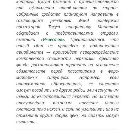
который будут взимать с путешественников
при оформлении авиабилетов по стране.
Собранные средства планируют направить в
создающийся резервный фонд поддержки
пассажиров. Такую инициативу Минтранс
обсуждает с представителями отрасли,
выяснили
«Известия»
. Предполагается, что
новый сбор не приведет к подорожанию
авиабилетов — произойдет перераспределение
компонентов стоимости перевозки. Средства
фонда рассчитывают тратить на исполнение
обязательств перед пассажирами в форс-
мажорных ситуациях. Например, если
авиакомпания обанкротится, ее клиентов
смогут посадить на другие рейсы или вернуть им
деньги за несостоявшийся перелет. Но эксперты
предупредили: механизм введения нового
платежа пока неясен, и если не уменьшить или не
отменить другие сборы, цены на билеты могут
вырасти.