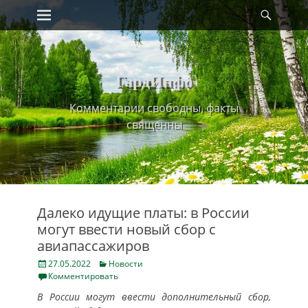
Primary Menu
Найт
Skip
to
content
ГардИнфо
Комментарии свободны, факты
священны
Далеко идущие платы: в России
могут ввести новый сбор с
авиапассажиров
Posted
Categories
27.05.2022
Новости
on
Комментировать
В России могут ввести дополнительный сбор,