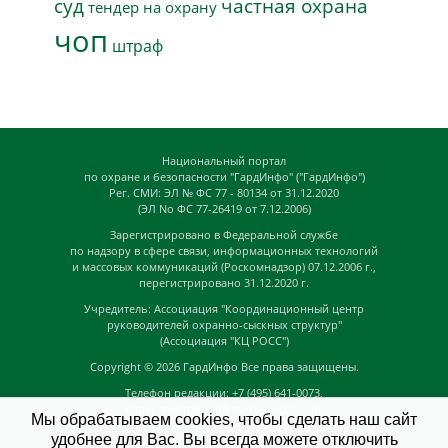
суд
частная охрана
тендер на охрану
чоп
штраф
Национальный портал
по охране и безопасности "ГардИнфо" ("ГардИнфо")
Рег. СМИ: ЭЛ № ФС 77 - 80134 от 31.12.2020
(ЭЛ No ФС 77-26419 от 7.12.2006)
Зарегистрировано в Федеральной службе
по надзору в сфере связи, информационных технологий
и массовых коммуникаций (Роскомнадзор) 07.12.2006 г.,
перегистрировано 31.12.2020 г.
Учредитель: Ассоциация "Координационный центр
руководителей охранно-сыскных структур"
(Ассоциация "КЦ РОСС")
Copyright © 2026
ГардИнфо
Все права защищены.
Телефон редакции: +7 (495) 641-0073,
Адрес электронной почты редакции:
Мы обрабатываем cookies, чтобы сделать наш сайт
news@guardinfo.online
удобнее для Вас. Вы всегда можете отключить