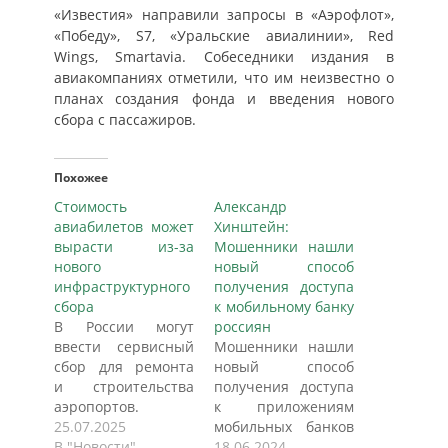
«Известия» направили запросы в «Аэрофлот»,
«Победу», S7, «Уральские авиалинии», Red
Wings, Smartavia. Собеседники издания в
авиакомпаниях отметили, что им неизвестно о
планах создания фонда и введения нового
сбора с пассажиров.
Похожее
Стоимость
Александр
авиабилетов может
Хинштейн:
вырасти из-за
Мошенники нашли
нового
новый способ
инфраструктурного
получения доступа
сбора
к мобильному банку
В России могут
россиян
ввести сервисный
Мошенники нашли
сбор для ремонта
новый способ
и строительства
получения доступа
аэропортов.
к приложениям
Соответствующий
25.07.2025
мобильных банков
закон в четверг,
В "Новости"
россиян или к
18.06.2024