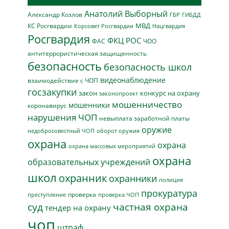
Анатолий Выборный
Александр Козлов
ГБР
ГИБДД
МВД
КС Росгвардии
Нацгвардия
Корсовет Росгвардии
Росгвардия
ФКЦ РОС
ФАС
ЧОО
антитеррористическая защищенность
безопасность
безопасность школ
видеонаблюдение
взаимодействие с ЧОП
госзакупки
закон
конкурс на охрану
законопроект
мошенничество
мошенники
коронавирус
нарушения ЧОП
невыплата заработной платы
оружие
недобросовестный ЧОП
оборот оружия
охрана
охрана
охрана массовых мероприятий
охрана
образовательных учреждений
школ
охранник
охранники
полиция
прокуратура
проверка
преступление
проверка ЧОП
суд
частная охрана
тендер на охрану
чоп
штраф