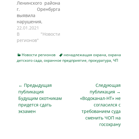
Ленинского района
г. Оренбурга
выявила
нарушения,
допущенные
22.01.2021
владелицей
В "Новости
частного детского
регионов"
сада «Мэри
Поппинс» при
Categories
Tags
Новости регионов
ненадлежащая охрана
,
охрана
организации
детского сада
,
охранное предприятие
,
прокуратура
,
ЧП
безопасного
пребывания детей
в дошкольном
учреждении.
Навигация
← Предыдущая
Следующая
Поводом для
по
публикация
публикация →
проведения
Предыдущая
Следующая
Будущим охотникам
«Водоканал-НТ» не
записям
проверки стал факт
публикация
публикация
придется сдать
согласился с
ухода одного из
экзамен
требованием суда
воспитанников с
сменить ЧОП на
территории
госохрану
детсада.
Проведенная