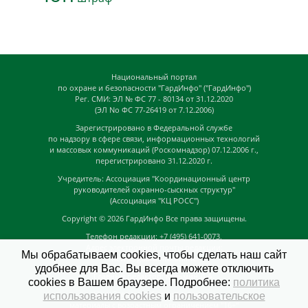
Национальный портал
по охране и безопасности "ГардИнфо" ("ГардИнфо")
Рег. СМИ: ЭЛ № ФС 77 - 80134 от 31.12.2020
(ЭЛ No ФС 77-26419 от 7.12.2006)
Зарегистрировано в Федеральной службе
по надзору в сфере связи, информационных технологий
и массовых коммуникаций (Роскомнадзор) 07.12.2006 г.,
перегистрировано 31.12.2020 г.
Учредитель: Ассоциация "Координационный центр
руководителей охранно-сыскных структур"
(Ассоциация "КЦ РОСС")
Copyright © 2026
ГардИнфо
Все права защищены.
Телефон редакции: +7 (495) 641-0073,
Адрес электронной почты редакции:
Мы обрабатываем cookies, чтобы сделать наш сайт
news@guardinfo.online
удобнее для Вас. Вы всегда можете отключить
Главный редактор: Кузьмин Д.А.
cookies в Вашем браузере. Подробнее:
политика
На сайте могут быть размещены
использования cookies
и
пользовательское
материалы с возрастным ограничением "16+"