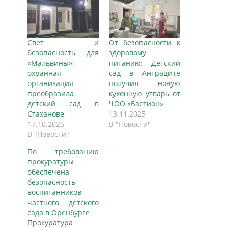
Свет и
От безопасности к
безопасность для
здоровому
«Мальвины»:
питанию: Детский
охранная
сад в Антраците
организация
получил новую
преобразила
кухонную утварь от
детский сад в
ЧОО «Бастион»
Стаханове
13.11.2025
17.10.2025
В "Новости"
В "Новости"
По требованию
прокуратуры
обеспечена
безопасность
воспитанников
частного детского
сада в Оренбурге
Прокуратура