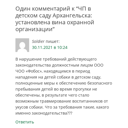
проверка показала,
что выход
Один комментарий к “ЧП в
мальчика из здания
детском саду Архангельска:
и за территорию
установлена вина охранной
сада стал возможен
организации”
по…
Soldier
пишет:
30.11.2021 в 10:24
В нарушение требований действующего
законодательства должностным лицом ООО
ЧОО «Фобос», находящимся в период
нападения на детей собаки в детском саду,
полноценные меры к обеспечению безопасного
пребывания детей во время прогулки не
обеспечены, в результате чего стало
возможным травмирование воспитанников от
укусов собаки. Что за требования такие, какого
именно законодательства???
Ответить